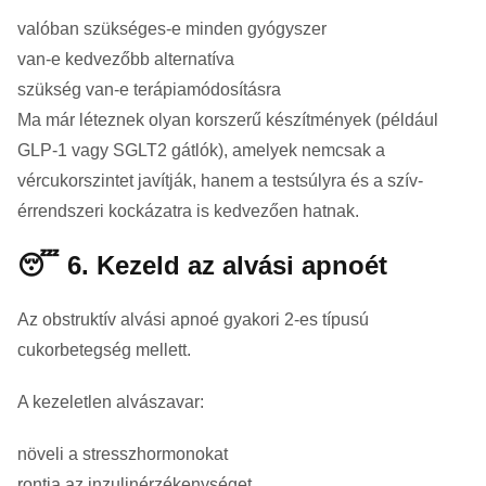
valóban szükséges-e minden gyógyszer
van-e kedvezőbb alternatíva
szükség van-e terápiamódosításra
Ma már léteznek olyan korszerű készítmények (például
GLP-1 vagy SGLT2 gátlók), amelyek nemcsak a
vércukorszintet javítják, hanem a testsúlyra és a szív-
érrendszeri kockázatra is kedvezően hatnak.
😴 6. Kezeld az alvási apnoét
Az obstruktív alvási apnoé gyakori 2-es típusú
cukorbetegség mellett.
A kezeletlen alvászavar:
növeli a stresszhormonokat
rontja az inzulinérzékenységet