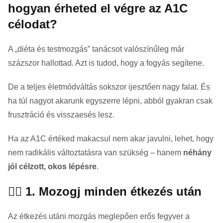
hogyan érheted el végre az A1C
célodat?
A „diéta és testmozgás” tanácsot valószínűleg már
százszor hallottad. Azt is tudod, hogy a fogyás segítene.
De a teljes életmódváltás sokszor ijesztően nagy falat. És
ha túl nagyot akarunk egyszerre lépni, abból gyakran csak
frusztráció és visszaesés lesz.
Ha az A1C értéked makacsul nem akar javulni, lehet, hogy
nem radikális változtatásra van szükség – hanem
néhány
jól célzott, okos lépésre
.
🚶‍♀️ 1. Mozogj minden étkezés után
Az étkezés utáni mozgás meglepően erős fegyver a