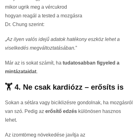
mikor ugrik meg a vércukrod
hogyan reagál a tested a mozgásra
Dr. Chung szerint:
„
Az ilyen valós idejű adatok hatékony eszköz lehet a
viselkedés megváltoztatásában.
”
Már az is sokat számít, ha
tudatosabban figyeled a
mintázataidat
.
🏋️ 4. Ne csak kardiózz – erősíts is
Sokan a sétára vagy biciklizésre gondolnak, ha mozgásról
van szó. Pedig az
erősítő edzés
különösen hasznos
lehet.
Az izomtömeg növekedése javítja az