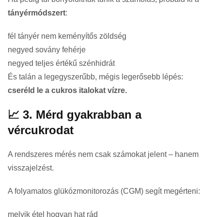
tányérmódszert
:
fél tányér nem keményítős zöldség
negyed sovány fehérje
negyed teljes értékű szénhidrát
És talán a legegyszerűbb, mégis legerősebb lépés:
cseréld le a cukros italokat vízre.
📈 3. Mérd gyakrabban a
vércukrodat
A rendszeres mérés nem csak számokat jelent – hanem
visszajelzést.
A folyamatos glükózmonitorozás (CGM) segít megérteni:
melyik étel hogyan hat rád