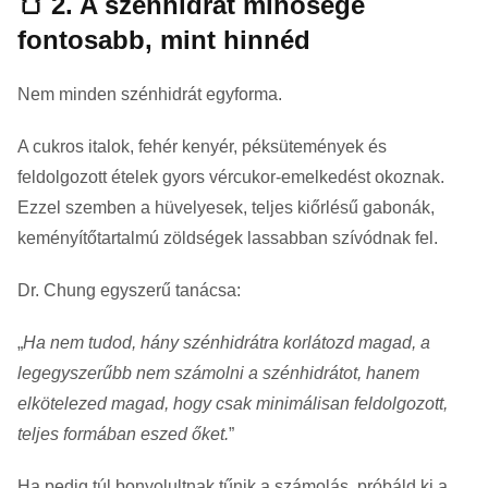
🍞 2. A szénhidrát minősége
fontosabb, mint hinnéd
Nem minden szénhidrát egyforma.
A cukros italok, fehér kenyér, péksütemények és
feldolgozott ételek gyors vércukor-emelkedést okoznak.
Ezzel szemben a hüvelyesek, teljes kiőrlésű gabonák,
keményítőtartalmú zöldségek lassabban szívódnak fel.
Dr. Chung egyszerű tanácsa:
„
Ha nem tudod, hány szénhidrátra korlátozd magad, a
legegyszerűbb nem számolni a szénhidrátot, hanem
elkötelezed magad, hogy csak minimálisan feldolgozott,
teljes formában eszed őket.
”
Ha pedig túl bonyolultnak tűnik a számolás, próbáld ki a