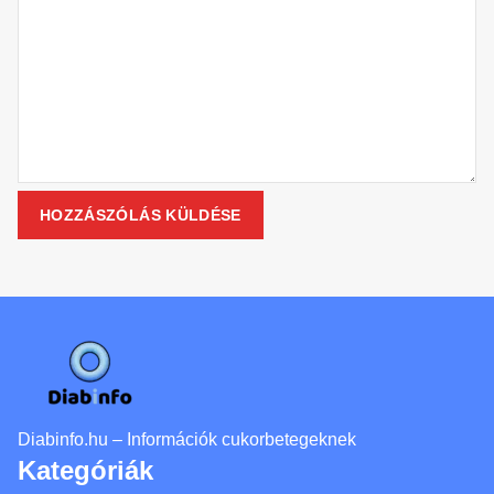
Diabinfo.hu – Információk cukorbetegeknek
Kategóriák