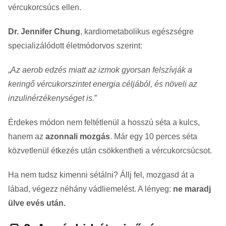
vércukorcsúcs ellen.
Dr. Jennifer Chung
, kardiometabolikus egészségre
specializálódott életmódorvos szerint:
„
Az aerob edzés miatt az izmok gyorsan felszívják a
keringő vércukorszintet energia céljából, és növeli az
inzulinérzékenységet is.
”
Érdekes módon nem feltétlenül a hosszú séta a kulcs,
hanem az
azonnali mozgás
. Már egy 10 perces séta
közvetlenül étkezés után csökkentheti a vércukorcsúcsot.
Ha nem tudsz kimenni sétálni? Állj fel, mozgasd át a
lábad, végezz néhány vádliemelést. A lényeg:
ne maradj
ülve evés után.