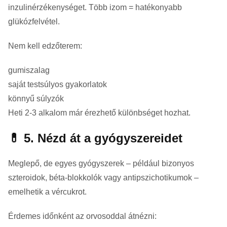
inzulinérzékenységet. Több izom = hatékonyabb
glükózfelvétel.
Nem kell edzőterem:
gumiszalag
saját testsúlyos gyakorlatok
könnyű súlyzók
Heti 2-3 alkalom már érezhető különbséget hozhat.
💊 5. Nézd át a gyógyszereidet
Meglepő, de egyes gyógyszerek – például bizonyos
szteroidok, béta-blokkolók vagy antipszichotikumok –
emelhetik a vércukrot.
Érdemes időnként az orvosoddal átnézni: