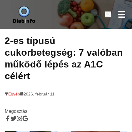
Diabinfo.hu – Információk cukorbetegeknek
Tovább
a
2-es típusú
tartalomra
cukorbetegség: 7 valóban
működő lépés az A1C
célért
Egyéb
2026. február 11.
Megosztás: