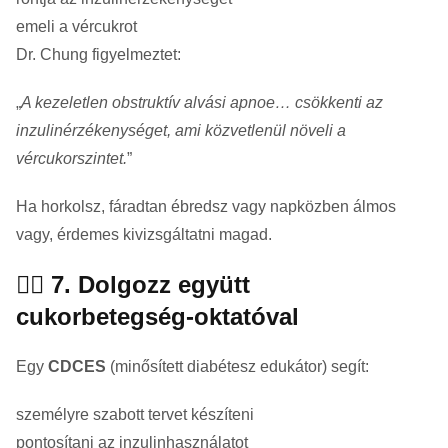
emeli a vércukrot
Dr. Chung figyelmeztet:
„
A kezeletlen obstruktív alvási apnoe… csökkenti az
inzulinérzékenységet, ami közvetlenül növeli a
vércukorszintet.
”
Ha horkolsz, fáradtan ébredsz vagy napközben álmos
vagy, érdemes kivizsgáltatni magad.
👩‍⚕️ 7. Dolgozz együtt
cukorbetegség-oktatóval
Egy
CDCES
(minősített diabétesz edukátor) segít:
személyre szabott tervet készíteni
pontosítani az inzulinhasználatot