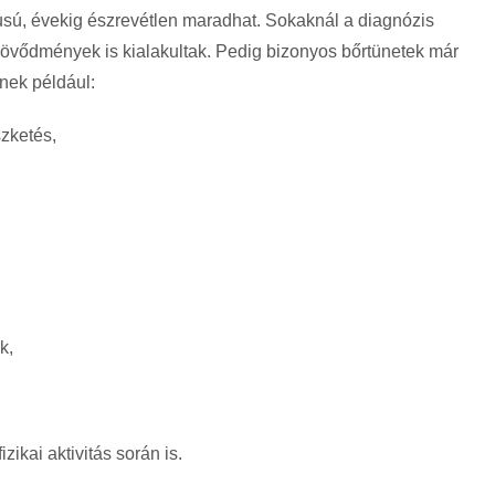
usú, évekig észrevétlen maradhat. Sokaknál a diagnózis
zövődmények is kialakultak. Pedig bizonyos bőrtünetek már
enek például:
zketés,
k,
ikai aktivitás során is.