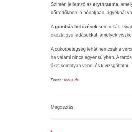
Szintén jellemző az
erythrasma
, amel
bőrredőkben: a hónaljban, ágyéknál vag
A
gombás fertőzések
sem ritkák. Gyak
okozta gyulladásokkal, amelyek viszket
A cukorbetegség tehát nemcsak a vércu
ha valami nincs egyensúlyban. A tart
őket komolyan venni és kivizsgáltatni.
Forrás:
focus.de
Megosztás: