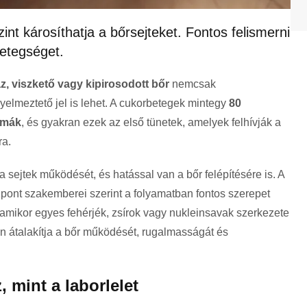
nt károsíthatja a bőrsejteket. Fontos felismerni
betegséget.
z, viszkető vagy kipirosodott bőr
nemcsak
elmeztető jel is lehet. A cukorbetegek mintegy
80
émák
, és gyakran ezek az első tünetek, amelyek felhívják a
ra.
a sejtek működését, és hatással van a bőr felépítésére is. A
ont szakemberei szerint a folyamatban fontos szerepet
 amikor egyes fehérjék, zsírok vagy nukleinsavak szerkezete
n átalakítja a bőr működését, rugalmasságát és
, mint a laborlelet