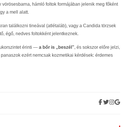
y vörösesbarna, hámló foltok formájában jelenik meg főként
y a mell alatt.
ran találkozni tineával (atlétaláb), vagy a Candida törzsek
ő, égő, nedves foltokként jelentkeznek.
korszintet érinti —
a bőr is „beszél”
, és sokszor előre jelzi,
ós panaszok ezért nemcsak kozmetikai kérdések: érdemes