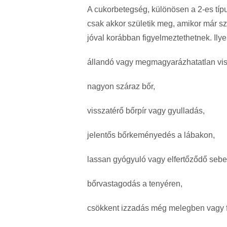
A cukorbetegség, különösen a 2-es típ
csak akkor születik meg, amikor már s
jóval korábban figyelmeztethetnek. Ily
állandó vagy megmagyarázhatatlan vis
nagyon száraz bőr,
visszatérő bőrpír vagy gyulladás,
jelentős bőrkeményedés a lábakon,
lassan gyógyuló vagy elfertőződő sebe
bőrvastagodás a tenyéren,
csökkent izzadás még melegben vagy fiz