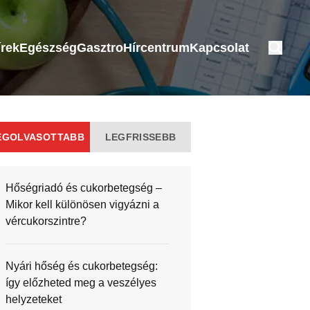
írek
Egészség
Gasztro
Hírcentrum
Kapcsolat
EGOLVASOTTABB
LEGFRISSEBB
Hőségriadó és cukorbetegség –
Mikor kell különösen vigyázni a
vércukorszintre?
Nyári hőség és cukorbetegség:
így előzheted meg a veszélyes
helyzeteket