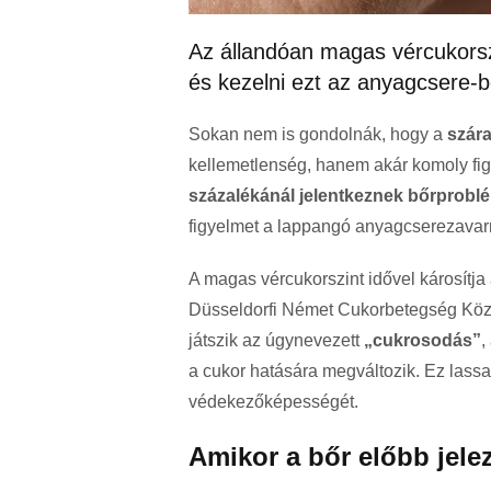
Az állandóan magas vércukorszi
és kezelni ezt az anyagcsere-
Sokan nem is gondolnák, hogy a
szára
kellemetlenség, hanem akár komoly figy
százalékánál jelentkeznek bőrprobl
figyelmet a lappangó anyagcserezavar
A magas vércukorszint idővel károsítja 
Düsseldorfi Német Cukorbetegség Közp
játszik az úgynevezett
„cukrosodás”
,
a cukor hatására megváltozik. Ez lassa
védekezőképességét.
Amikor a bőr előbb jelez