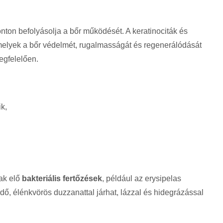
nton befolyásolja a bőr működését. A keratinociták és
amelyek a bőr védelmét, rugalmasságát és regenerálódását
egfelelően.
k,
ak elő
bakteriális fertőzések
, például az erysipelas
dő, élénkvörös duzzanattal járhat, lázzal és hidegrázással