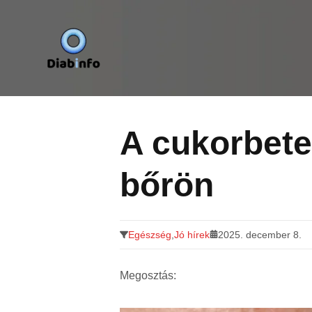
Diabinfo.hu – Információk cukorbetegeknek
Tovább
a
tartalomra
A cukorbete
bőrön
Egészség
,
Jó hírek
2025. december 8.
Megosztás: