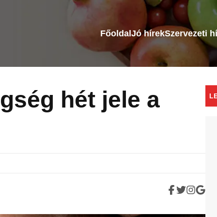
Főoldal
Jó hírek
Szervezeti h
gség hét jele a
L