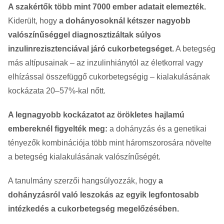
A szakértők több mint 7000 ember adatait elemezték.
Kiderült, hogy
a dohányosoknál kétszer nagyobb
valószínűséggel diagnosztizáltak súlyos
inzulinrezisztenciával járó cukorbetegséget.
A betegség
más altípusainak – az inzulinhiánytól az életkorral vagy
elhízással összefüggő cukorbetegségig – kialakulásának
kockázata 20–57%-kal nőtt.
A legnagyobb kockázatot az örökletes hajlamú
embereknél figyelték meg:
a dohányzás és a genetikai
tényezők kombinációja több mint háromszorosára növelte
a betegség kialakulásának valószínűségét.
A tanulmány szerzői hangsúlyozzák, hogy
a
dohányzásról való leszokás az egyik legfontosabb
intézkedés a cukorbetegség megelőzésében.