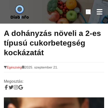
Diabinfo.hu – Információk cukorbetegeknek
Tovább
a
A dohányzás növeli a 2-es
tartalomra
típusú cukorbetegség
kockázatát
Egészség
2025. szeptember 21.
Megosztás: