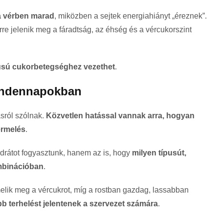
a vérben marad
, miközben a sejtek energiahiányt „éreznek”.
re jelenik meg a fáradtság, az éhség és a vércukorszint
pusú cukorbetegséghez vezethet
.
mindennapokban
sról szólnak.
Közvetlen hatással vannak arra, hogyan
ermelés
.
drátot fogyasztunk, hanem az is, hogy
milyen típusút,
mbinációban
.
melik meg a vércukrot, míg a rostban gazdag, lassabban
b terhelést jelentenek a szervezet számára
.