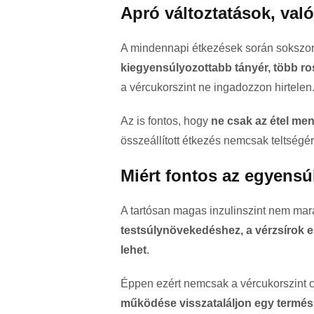
Apró változtatások, való
A mindennapi étkezések során sokszo
kiegyensúlyozottabb tányér, több ro
a vércukorszint ne ingadozzon hirtelen
Az is fontos, hogy
ne csak az étel men
összeállított étkezés nemcsak teltségér
Miért fontos az egyensú
A tartósan magas inzulinszint nem ma
testsúlynövekedéshez, a vérzsírok 
lehet
.
Éppen ezért nemcsak a vércukorszint c
működése visszataláljon egy termé