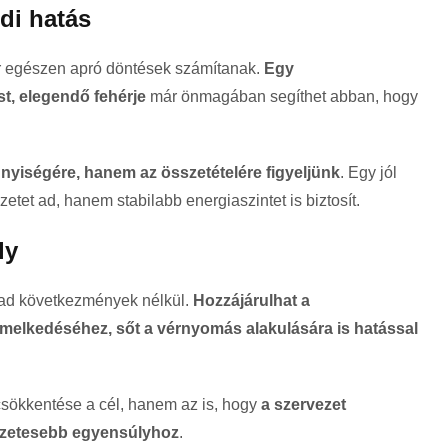
di hatás
r egészen apró döntések számítanak.
Egy
st, elegendő fehérje
már önmagában segíthet abban, hogy
.
nyiségére, hanem az összetételére figyeljünk
. Egy jól
zetet ad, hanem stabilabb energiaszintet is biztosít.
ly
rad következmények nélkül.
Hozzájárulhat a
emelkedéséhez, sőt a vérnyomás alakulására is hatással
sökkentése a cél, hanem az is, hogy
a szervezet
szetesebb egyensúlyhoz
.