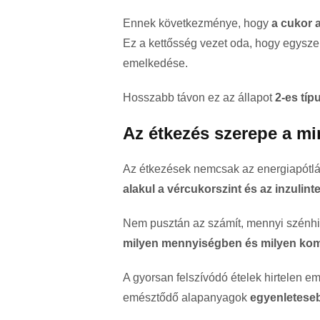
Ennek következménye, hogy
a cukor 
Ez a kettősség vezet oda, hogy egyszer
emelkedése.
Hosszabb távon ez az állapot
2-es tí
Az étkezés szerepe a 
Az étkezések nemcsak az energiapótlá
alakul a vércukorszint és az inzulint
Nem pusztán az számít, mennyi szénhi
milyen mennyiségben és milyen ko
A gyorsan felszívódó ételek hirtelen e
emésztődő alapanyagok
egyenleteseb