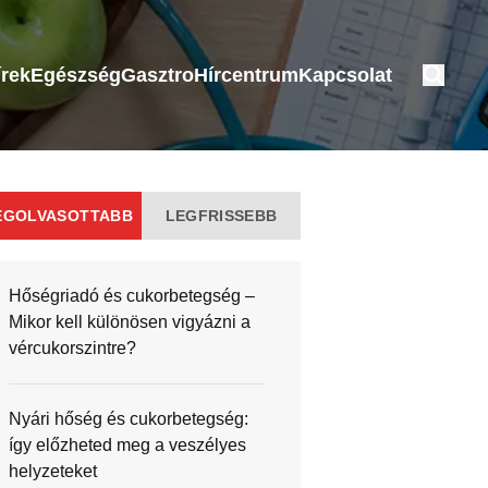
írek
Egészség
Gasztro
Hírcentrum
Kapcsolat
EGOLVASOTTABB
LEGFRISSEBB
Hőségriadó és cukorbetegség –
Mikor kell különösen vigyázni a
vércukorszintre?
Nyári hőség és cukorbetegség:
így előzheted meg a veszélyes
helyzeteket