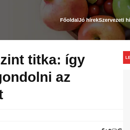
Főoldal
Jó hírek
Szervezeti h
int titka: így
L
ondolni az
t