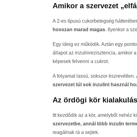
Amikor a szervezet „elf
A 2-es típusú cukorbetegség hátterébe
hosszan marad magas
. Ilyenkor a sz
Egy ideig ez működik. Aztán egy pont
állapot az inzulinrezisztencia, amikor
képesek felvenni a cukrot.
A folyamat lassú, sokszor észrevétlen.
szervezet túl sok inzulint használ ho
Az ördögi kör kialakulá
Itt kezdődik az a kör, amelyből nehéz k
szervezetbe, annál több inzulin term
reagálnak rá a sejtek.