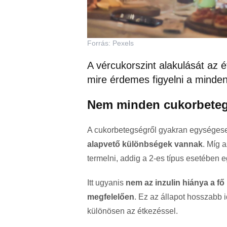
Forrás: Pexels
A vércukorszint alakulását az é
mire érdemes figyelni a minde
Nem minden cukorbete
A cukorbetegségről gyakran egységes
alapvető különbségek vannak
. Míg 
termelni, addig a 2-es típus esetében 
Itt ugyanis
nem az inzulin hiánya a f
megfelelően
. Ez az állapot hosszabb i
különösen az étkezéssel.