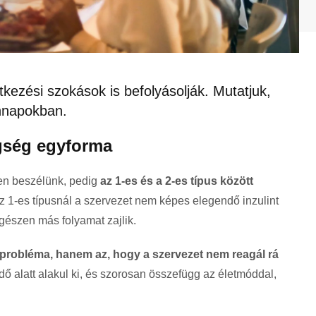
tkezési szokások is befolyásolják. Mutatjuk,
nnapokban.
gség egyforma
en beszélünk, pedig
az 1-es és a 2-es típus között
az 1-es típusnál a szervezet nem képes elegendő inzulint
egészen más folyamat zajlik.
ő probléma, hanem az, hogy a szervezet nem reagál rá
dő alatt alakul ki, és szorosan összefügg az életmóddal,