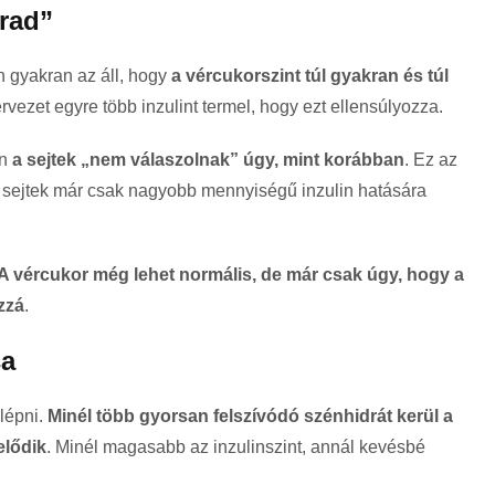
árad”
n gyakran az áll, hogy
a vércukorszint túl gyakran és túl
ervezet egyre több inzulint termel, hogy ezt ellensúlyozza.
on
a sejtek „nem válaszolnak” úgy, mint korábban
. Ez az
 a sejtek már csak nagyobb mennyiségű inzulin hatására
A vércukor még lehet normális, de már csak úgy, hogy a
zzá
.
sa
ilépni.
Minél több gyorsan felszívódó szénhidrát kerül a
elődik
. Minél magasabb az inzulinszint, annál kevésbé