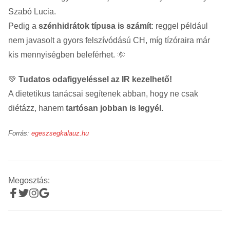
Szabó Lucia.
Pedig a
szénhidrátok típusa is számít
: reggel például
nem javasolt a gyors felszívódású CH, míg tízóraira már
kis mennyiségben beleférhet. 🌞
💚
Tudatos odafigyeléssel az IR kezelhető!
A dietetikus tanácsai segítenek abban, hogy ne csak
diétázz, hanem
tartósan jobban is legyél.
Forrás:
egeszsegkalauz.hu
Megosztás: