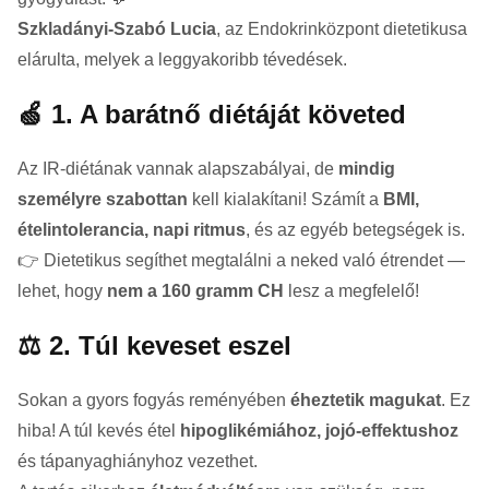
Szkladányi-Szabó Lucia
, az Endokrinközpont dietetikusa
elárulta, melyek a leggyakoribb tévedések.
🍏 1. A barátnő diétáját követed
Az IR-diétának vannak alapszabályai, de
mindig
személyre szabottan
kell kialakítani! Számít a
BMI,
ételintolerancia, napi ritmus
, és az egyéb betegségek is.
👉 Dietetikus segíthet megtalálni a neked való étrendet —
lehet, hogy
nem a 160 gramm CH
lesz a megfelelő!
⚖️ 2. Túl keveset eszel
Sokan a gyors fogyás reményében
éheztetik magukat
. Ez
hiba! A túl kevés étel
hipoglikémiához, jojó-effektushoz
és tápanyaghiányhoz vezethet.