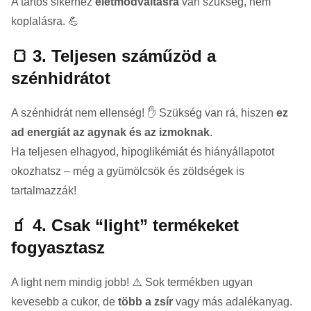
A tartós sikerhez
életmódváltásra
van szükség, nem
koplalásra. 💪
🍞 3. Teljesen száműzöd a
szénhidrátot
A szénhidrát nem ellenség! ✋ Szükség van rá, hiszen
ez
ad energiát az agynak és az izmoknak
.
Ha teljesen elhagyod, hipoglikémiát és hiányállapotot
okozhatsz – még a gyümölcsök és zöldségek is
tartalmazzák!
🧃 4. Csak “light” termékeket
fogyasztasz
A light nem mindig jobb! ⚠️ Sok termékben ugyan
kevesebb a cukor, de
több a zsír
vagy más adalékanyag.