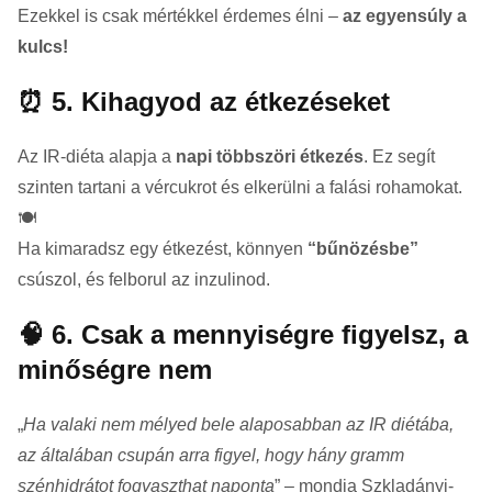
Ezekkel is csak mértékkel érdemes élni –
az egyensúly a
kulcs!
⏰ 5. Kihagyod az étkezéseket
Az IR-diéta alapja a
napi többszöri étkezés
. Ez segít
szinten tartani a vércukrot és elkerülni a falási rohamokat.
🍽️
Ha kimaradsz egy étkezést, könnyen
“bűnözésbe”
csúszol, és felborul az inzulinod.
🧠 6. Csak a mennyiségre figyelsz, a
minőségre nem
„
Ha valaki nem mélyed bele alaposabban az IR diétába,
az általában csupán arra figyel, hogy hány gramm
szénhidrátot fogyaszthat naponta
” – mondja Szkladányi-