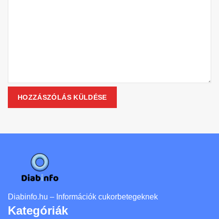
Diabinfo.hu – Információk cukorbetegeknek
Kategóriák