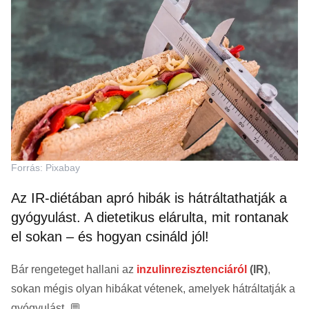
Forrás: Pixabay
Az IR-diétában apró hibák is hátráltathatják a
gyógyulást. A dietetikus elárulta, mit rontanak
el sokan – és hogyan csináld jól!
Bár rengeteget hallani az
inzulinrezisztenciáról
(IR)
,
sokan mégis olyan hibákat vétenek, amelyek hátráltatják a
gyógyulást. 💬