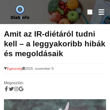
Diabinfo.hu – Információk cukorbetegeknek
Tovább
a
Amit az IR-diétáról tudni
tartalomra
kell – a leggyakoribb hibák
és megoldásaik
Egészség
2025. november 9.
Megosztás: