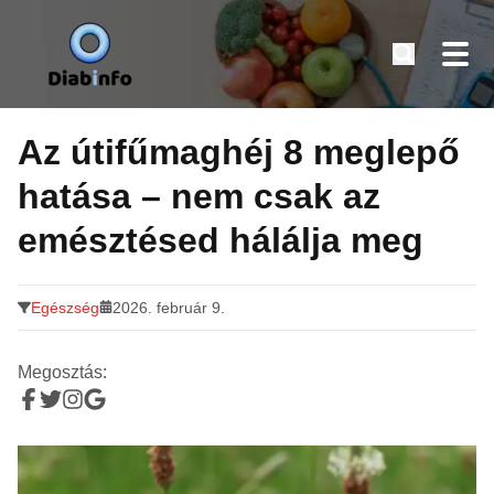
Diabinfo.hu – Információk cukorbetegeknek
Tovább
a
Az útifűmaghéj 8 meglepő
tartalomra
hatása – nem csak az
emésztésed hálálja meg
Egészség
2026. február 9.
Megosztás: