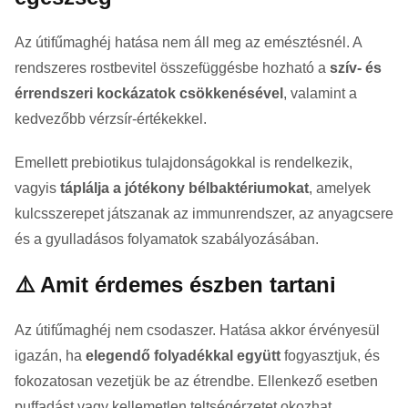
Az útifűmaghéj hatása nem áll meg az emésztésnél. A
rendszeres rostbevitel összefüggésbe hozható a
szív- és
érrendszeri kockázatok csökkenésével
, valamint a
kedvezőbb vérzsír-értékekkel.
Emellett prebiotikus tulajdonságokkal is rendelkezik,
vagyis
táplálja a jótékony bélbaktériumokat
, amelyek
kulcsszerepet játszanak az immunrendszer, az anyagcsere
és a gyulladásos folyamatok szabályozásában.
⚠️ Amit érdemes észben tartani
Az útifűmaghéj nem csodaszer. Hatása akkor érvényesül
igazán, ha
elegendő folyadékkal együtt
fogyasztjuk, és
fokozatosan vezetjük be az étrendbe. Ellenkező esetben
puffadást vagy kellemetlen teltségérzetet okozhat.