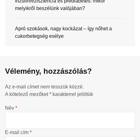
Inzulinrezisztencia és prediabetes: mikor
melyikről beszélünk valójában?
Apró szokások, nagy kockázat – így nőhet a
cukorbetegség esélye
Vélemény, hozzászólás?
Az e-mail címet nem tesszük közzé.
A kötelező mezőket
*
karakterrel jelöltük
Név
*
E-mail cím
*