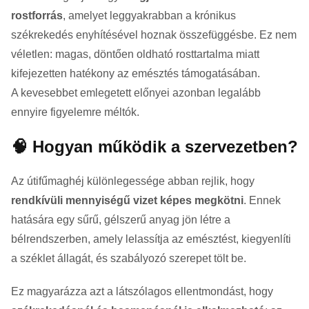
rostforrás
, amelyet leggyakrabban a krónikus
székrekedés enyhítésével hoznak összefüggésbe. Ez nem
véletlen: magas, döntően oldható rosttartalma miatt
kifejezetten hatékony az emésztés támogatásában.
A kevesebbet emlegetett előnyei azonban legalább
ennyire figyelemre méltók.
🧠 Hogyan működik a szervezetben?
Az útifűmaghéj különlegessége abban rejlik, hogy
rendkívüli mennyiségű vizet képes megkötni
. Ennek
hatására egy sűrű, gélszerű anyag jön létre a
bélrendszerben, amely lelassítja az emésztést, kiegyenlíti
a széklet állagát, és szabályozó szerepet tölt be.
Ez magyarázza azt a látszólagos ellentmondást, hogy