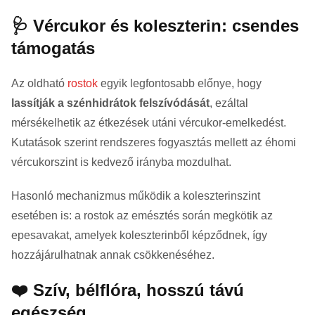
🩺 Vércukor és koleszterin: csendes
támogatás
Az oldható
rostok
egyik legfontosabb előnye, hogy
lassítják a szénhidrátok felszívódását
, ezáltal
mérsékelhetik az étkezések utáni vércukor-emelkedést.
Kutatások szerint rendszeres fogyasztás mellett az éhomi
vércukorszint is kedvező irányba mozdulhat.
Hasonló mechanizmus működik a koleszterinszint
esetében is: a rostok az emésztés során megkötik az
epesavakat, amelyek koleszterinből képződnek, így
hozzájárulhatnak annak csökkenéséhez.
❤️ Szív, bélflóra, hosszú távú
egészség