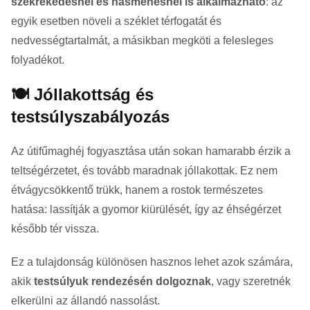
székrekedésnél és hasmenésnél is alkalmazható
: az
egyik esetben növeli a széklet térfogatát és
nedvességtartalmát, a másikban megköti a felesleges
folyadékot.
🍽️ Jóllakottság és
testsúlyszabályozás
Az útifűmaghéj fogyasztása után sokan hamarabb érzik a
teltségérzetet, és tovább maradnak jóllakottak. Ez nem
étvágycsökkentő trükk, hanem a rostok természetes
hatása: lassítják a gyomor kiürülését, így az éhségérzet
később tér vissza.
Ez a tulajdonság különösen hasznos lehet azok számára,
akik
testsúlyuk rendezésén dolgoznak
, vagy szeretnék
elkerülni az állandó nassolást.