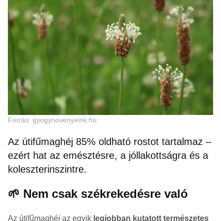
Forrás: gyogynovenyeink.hu
Az útifűmaghéj 85% oldható rostot tartalmaz –
ezért hat az emésztésre, a jóllakottságra és a
koleszterinszintre.
🌱 Nem csak székrekedésre való
Az útifűmaghéj az egyik
legjobban kutatott természetes