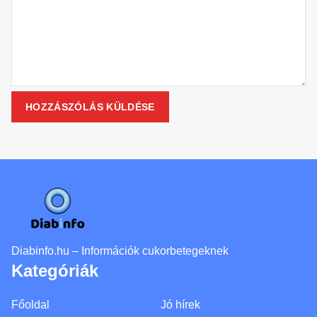
Diabinfo.hu – Információk cukorbetegeknek
Kategóriák
Főoldal
Jó hírek