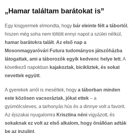
„Hamar találtam barátokat is”
Egy kisgyermek elmondta, hogy
bár eleinte félt a tábortól
,
hiszen még soha nem töltött ennyi napot a szülei nélkül,
hamar barátokra talált
.
Az első nap a
Mosonmagyaróvári Futura tudományos játszóházba
látogattak, ami a táborozók egyik kedvenc helye lett.
A
következő napokban
kajakoztak, bicikliztek, és sokat
nevettek együtt
.
A gyerekek arról is meséltek, hogy
a táborban minden
este közösen vacsoráztak, jókat ettek
– a
gyümölcsleves, a tarhonyás hús és a dinnye volt a favorit.
Az éjszakai nyugalomra
Krisztina néni
vigyázott, és
sokaknak ez volt az első alkalom, hogy önállóan adták
be az inzulint
.