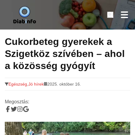
Diabinfo.hu – Információk cukorbetegeknek
Tovább
a
Cukorbeteg gyerekek a
tartalomra
Szigetköz szívében – ahol
a közösség gyógyít
Egészség
,
Jó hírek
2025. október 16.
Megosztás: