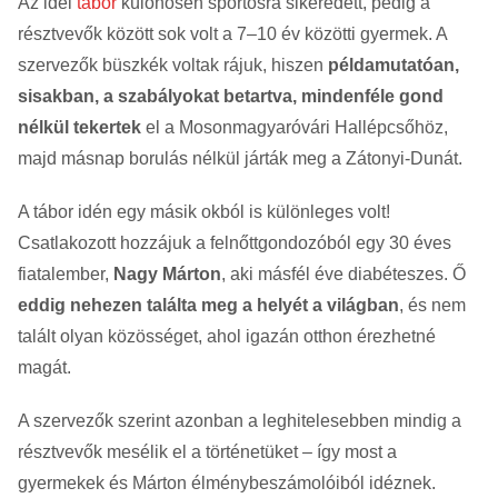
Az idei
tábor
különösen sportosra sikeredett, pedig a
résztvevők között sok volt a 7–10 év közötti gyermek. A
szervezők büszkék voltak rájuk, hiszen
példamutatóan,
sisakban, a szabályokat betartva, mindenféle gond
nélkül tekertek
el a Mosonmagyaróvári Hallépcsőhöz,
majd másnap borulás nélkül járták meg a Zátonyi-Dunát.
A tábor idén egy másik okból is különleges volt!
Csatlakozott hozzájuk a felnőttgondozóból egy 30 éves
fiatalember,
Nagy Márton
, aki másfél éve diabéteszes. Ő
eddig nehezen találta meg a helyét a világban
, és nem
talált olyan közösséget, ahol igazán otthon érezhetné
magát.
A szervezők szerint azonban a leghitelesebben mindig a
résztvevők mesélik el a történetüket – így most a
gyermekek és Márton élménybeszámolóiból idéznek.