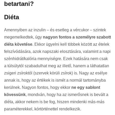
betartani?
Diéta
Amennyiben az inzulin – és esetleg a vércukor – szintek
megemelkedtek, úgy
nagyon fontos a személyre szabott
diéta követése
. Ekkor ügyelni kell többek között az ételek
felszívódására, azok napszaki elosztására, valamint a napi
szénhidrát/kalória mennyiségre. Ezek hatására nem csak
a túlsúlytól szabadulhat meg az illető, hanem a láthatatlan
zsigeri zsíroktól (szervek körüli zsírok) is. Nagy az esélye
annak is, hogy az értékek is ismét a normál tartományba
kerülnek. Nagyon fontos, hogy ekkor
ne egy sablont
kövessünk
, mondván, hogy ha az ismerősnek is bevált a
diéta, akkor nekem is be fog, hiszen mindenki más-más
paraméterekkel, kórtörténettel rendelkezik.