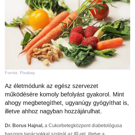
Forrás: Pixabay
Az életmódunk az egész szervezet
működésére komoly befolyást gyakorol. Mint
ahogy megbetegíthet, ugyanúgy gyógyíthat is,
illetve ahhoz nagyban hozzájárulhat.
Dr. Borus Hajnal,
a Cukorbetegközpont diabetológusa
hasznos tanácsokkal szolgál az IR-rel, illetve a