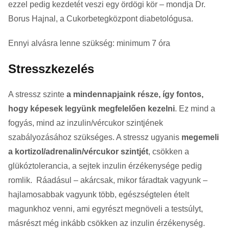
ezzel pedig kezdetét veszi egy ördögi kör – mondja Dr.
Borus Hajnal, a Cukorbetegközpont diabetológusa.
Ennyi alvásra lenne szükség: minimum 7 óra
Stresszkezelés
A stressz szinte
a mindennapjaink része, így fontos,
hogy képesek legyünk megfelelően kezelni
. Ez mind a
fogyás, mind az inzulin/vércukor szintjének
szabályozásához szükséges. A stressz ugyanis
megemeli
a kortizol/adrenalin/vércukor szintjét
, csökken a
glükóztolerancia, a sejtek inzulin érzékenysége pedig
romlik. Ráadásul – akárcsak, mikor fáradtak vagyunk –
hajlamosabbak vagyunk több, egészségtelen ételt
magunkhoz venni, ami egyrészt megnöveli a testsúlyt,
másrészt még inkább csökken az inzulin érzékenység.