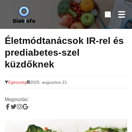
Diabinfo.hu – Információk cukorbetegeknek
Tovább
a
Életmódtanácsok IR-rel és
tartalomra
prediabetes-szel
küzdőknek
Egészség
2025. augusztus 21.
Megosztás: