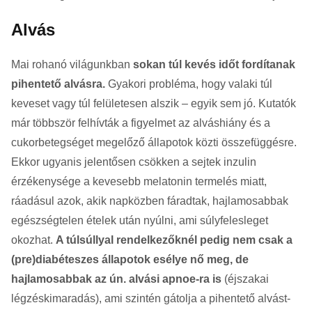
Alvás
Mai rohanó világunkban
sokan túl kevés időt fordítanak
pihentető alvásra.
Gyakori probléma, hogy valaki túl
keveset vagy túl felületesen alszik – egyik sem jó. Kutatók
már többször felhívták a figyelmet az alváshiány és a
cukorbetegséget megelőző állapotok közti összefüggésre.
Ekkor ugyanis jelentősen csökken a sejtek inzulin
érzékenysége a kevesebb melatonin termelés miatt,
ráadásul azok, akik napközben fáradtak, hajlamosabbak
egészségtelen ételek után nyúlni, ami súlyfelesleget
okozhat.
A túlsúllyal rendelkezőknél pedig nem csak a
(pre)diabéteszes állapotok esélye nő meg, de
hajlamosabbak az ún. alvási apnoe-ra is
(éjszakai
légzéskimaradás), ami szintén gátolja a pihentető alvást-