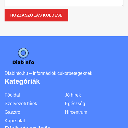
Diabinfo.hu – Információk cukorbetegeknek
Kategóriák
Főoldal
Jó hírek
Szervezeti hírek
Egészség
Gasztro
Hírcentrum
Kapcsolat