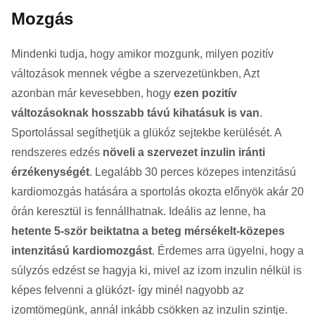
Mozgás
Mindenki tudja, hogy amikor mozgunk, milyen pozitív
változások mennek végbe a szervezetünkben, Azt
azonban már kevesebben, hogy
ezen pozitív
változásoknak hosszabb távú kihatásuk is van
.
Sportolással segíthetjük a glükóz sejtekbe kerülését. A
rendszeres edzés
növeli a szervezet inzulin iránti
érzékenységét
. Legalább 30 perces közepes intenzitású
kardiomozgás hatására a sportolás okozta előnyök akár 20
órán keresztül is fennállhatnak. Ideális az lenne, ha
hetente 5-ször beiktatna a beteg mérsékelt-közepes
intenzitású kardiomozgást
. Érdemes arra ügyelni, hogy a
súlyzós edzést se hagyja ki, mivel az izom inzulin nélkül is
képes felvenni a glükózt- így minél nagyobb az
izomtömegünk, annál inkább csökken az inzulin szintje.