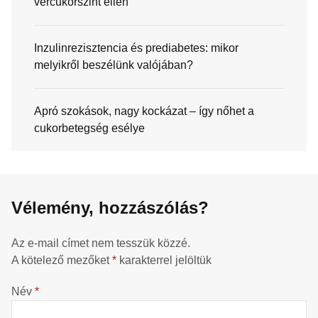
vércukorszint ellen
Inzulinrezisztencia és prediabetes: mikor
melyikről beszélünk valójában?
Apró szokások, nagy kockázat – így nőhet a
cukorbetegség esélye
Vélemény, hozzászólás?
Az e-mail címet nem tesszük közzé.
A kötelező mezőket
*
karakterrel jelöltük
Név
*