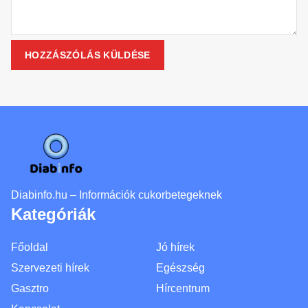
Diabinfo.hu – Információk cukorbetegeknek
Kategóriák
Főoldal
Jó hírek
Szervezeti hírek
Egészség
Gasztro
Hírcentrum