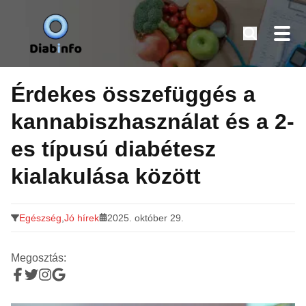
Diabinfo.hu – Információk cukorbetegeknek
Tovább
a
Érdekes összefüggés a
tartalomra
kannabiszhasználat és a 2-
es típusú diabétesz
kialakulása között
Egészség
,
Jó hírek
2025. október 29.
Megosztás: