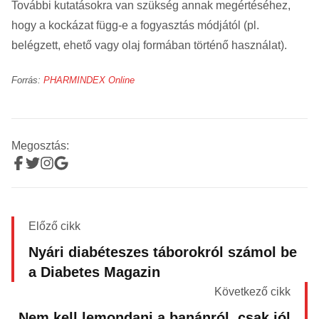
További kutatásokra van szükség annak megértéséhez,
hogy a kockázat függ-e a fogyasztás módjától (pl.
belégzett, ehető vagy olaj formában történő használat).
Forrás:
PHARMINDEX Online
Megosztás:
Előző cikk
Nyári diabéteszes táborokról számol be
a Diabetes Magazin
Következő cikk
Nem kell lemondani a banánról, csak jól