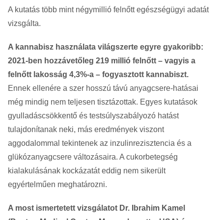
A kutatás több mint négymillió felnőtt egészségügyi adatát
vizsgálta.
A kannabisz használata világszerte egyre gyakoribb:
2021-ben hozzávetőleg 219 millió felnőtt – vagyis a
felnőtt lakosság 4,3%-a – fogyasztott kannabiszt.
Ennek ellenére a szer hosszú távú anyagcsere-hatásai
még mindig nem teljesen tisztázottak. Egyes kutatások
gyulladáscsökkentő és testsúlyszabályozó hatást
tulajdonítanak neki, más eredmények viszont
aggodalommal tekintenek az inzulinrezisztencia és a
glükózanyagcsere változásaira. A cukorbetegség
kialakulásának kockázatát eddig nem sikerült
egyértelműen meghatározni.
A most ismertetett vizsgálatot Dr. Ibrahim Kamel