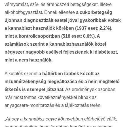
vérnyomást, szív- és érrendszeri betegségeket, illetve
alkoholfogyasztást. Ennek ellenére
a cukorbetegség
újonnan diagnosztizált esetei jóval gyakoribbak voltak
a kannabiszt használók körében (1937 eset; 2,2%),
mint a kontrollcsoportban (518 eset; 0,6%). A
számítások szerint a kannabiszhasználók közel
négyszer nagyobb eséllyel fejlesztenek ki diabéteszt,
mint a nem használók.
A kutatók szerint
a háttérben többek között az
inzulinérzékenység megváltozása és a nem megfelelő
étkezés is szerepet játszhat.
Az eredmények azonban
már most fontos következményekkel bírnak az
anyagcsere-monitorozás és a tájékoztatás terén.
„Ahogy a kannabisz egyre könnyebben elérhetővé válik,
elengedhetetlen, hogy tisztában legyünk az esetleges