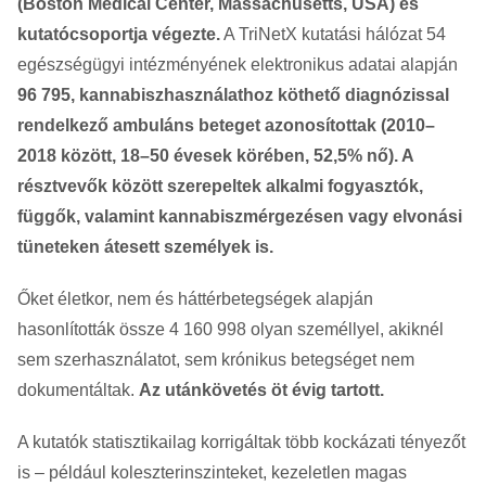
(Boston Medical Center, Massachusetts, USA) és
kutatócsoportja végezte.
A TriNetX kutatási hálózat 54
egészségügyi intézményének elektronikus adatai alapján
96 795, kannabiszhasználathoz köthető diagnózissal
rendelkező ambuláns beteget azonosítottak (2010–
2018 között, 18–50 évesek körében, 52,5% nő). A
résztvevők között szerepeltek alkalmi fogyasztók,
függők, valamint kannabiszmérgezésen vagy elvonási
tüneteken átesett személyek is.
Őket életkor, nem és háttérbetegségek alapján
hasonlították össze 4 160 998 olyan személlyel, akiknél
sem szerhasználatot, sem krónikus betegséget nem
dokumentáltak.
Az utánkövetés öt évig tartott.
A kutatók statisztikailag korrigáltak több kockázati tényezőt
is – például koleszterinszinteket, kezeletlen magas