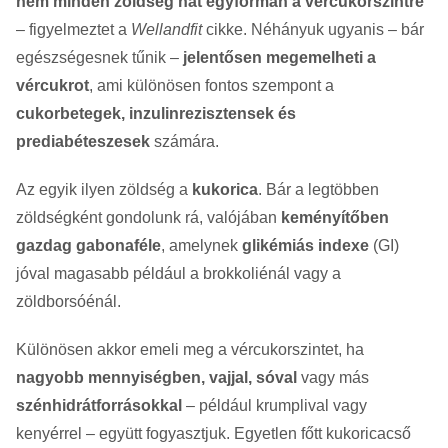
nem minden zöldség hat egyformán a vércukorszintre
– figyelmeztet a
Wellandfit
cikke. Néhányuk ugyanis – bár
egészségesnek tűnik –
jelentősen megemelheti a
vércukrot
, ami különösen fontos szempont a
cukorbetegek, inzulinrezisztensek és
prediabéteszesek
számára.
Az egyik ilyen zöldség a
kukorica
. Bár a legtöbben
zöldségként gondolunk rá, valójában
keményítőben
gazdag gabonaféle
, amelynek
glikémiás indexe
(GI)
jóval magasabb például a brokkoliénál vagy a
zöldborsóénál.
Különösen akkor emeli meg a vércukorszintet, ha
nagyobb mennyiségben, vajjal, sóval
vagy más
szénhidrátforrásokkal
– például krumplival vagy
kenyérrel – együtt fogyasztjuk. Egyetlen főtt kukoricacső