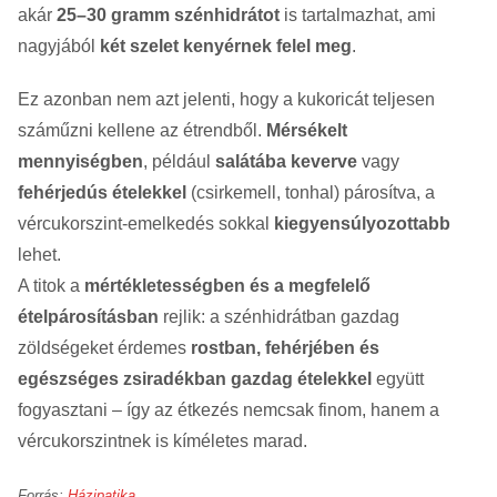
akár
25–30 gramm szénhidrátot
is tartalmazhat, ami
nagyjából
két szelet kenyérnek felel meg
.
Ez azonban nem azt jelenti, hogy a kukoricát teljesen
száműzni kellene az étrendből.
Mérsékelt
mennyiségben
, például
salátába keverve
vagy
fehérjedús ételekkel
(csirkemell, tonhal) párosítva, a
vércukorszint-emelkedés sokkal
kiegyensúlyozottabb
lehet.
A titok a
mértékletességben és a megfelelő
ételpárosításban
rejlik: a szénhidrátban gazdag
zöldségeket érdemes
rostban, fehérjében és
egészséges zsiradékban gazdag ételekkel
együtt
fogyasztani – így az étkezés nemcsak finom, hanem a
vércukorszintnek is kíméletes marad.
Forrás:
Házipatika