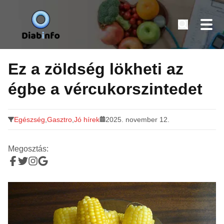
Diabinfo.hu – Információk cukorbetegeknek
Tovább
a
Ez a zöldség lökheti az
tartalomra
égbe a vércukorszintedet
Egészség
,
Gasztro
,
Jó hírek
2025. november 12.
Megosztás: