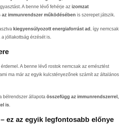
ogyasztást. A benne lévő fehérje az
izomzat
és az immunrendszer működésében
is szerepet játszik.
yasztva
kiegyensúlyozott energiaforrást ad
, így nemcsak
a jóllakottság érzését is.
ere
et érdemel. A benne lévő rostok nemcsak az emésztést
 ami ma már az egyik kulcstényezőnek számít az általános
 a bélrendszer állapota
összefügg az immunrendszerrel,
el is
.
 – ez az egyik legfontosabb előnye