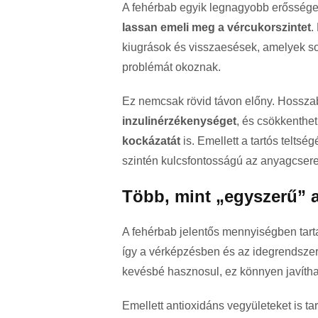
A fehérbab egyik legnagyobb erősség
lassan emeli meg a vércukorszintet
.
kiugrások és visszaesések, amelyek s
problémát okoznak.
Ez nemcsak rövid távon előny. Hosszab
inzulinérzékenységet
, és csökkenthet
kockázatát
is. Emellett a tartós teltség
szintén kulcsfontosságú az anyagcser
Több, mint „egyszerű” 
A fehérbab jelentős mennyiségben tar
így a vérképzésben és az idegrendszer
kevésbé hasznosul, ez könnyen javíth
Emellett antioxidáns vegyületeket is t