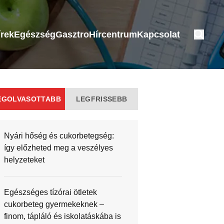
írek
Egészség
Gasztro
Hírcentrum
Kapcsolat
EGOLVASOTTABB
LEGFRISSEBB
Nyári hőség és cukorbetegség:
így előzheted meg a veszélyes
helyzeteket
Egészséges tízórai ötletek
cukorbeteg gyermekeknek –
finom, tápláló és iskolatáskába is