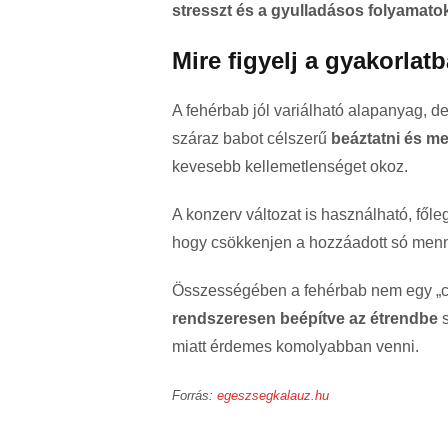
stresszt és a gyulladásos folyamato
Mire figyelj a gyakorlat
A fehérbab jól variálható alapanyag, d
száraz babot célszerű
beáztatni és m
kevesebb kellemetlenséget okoz.
A konzerv változat is használható, főle
hogy csökkenjen a hozzáadott só men
Összességében a fehérbab nem egy „c
rendszeresen beépítve az étrendbe
s
miatt érdemes komolyabban venni.
Forrás:
egeszsegkalauz.hu