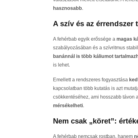
hasznosabb
.
A szív és az érrendszer
A fehérbab egyik erőssége a
magas ká
szabályozásában és a szívritmus stab
banánnál is több káliumot tartalmaz
is lehet.
Emellett a rendszeres fogyasztása
ked
kapcsolatban több kutatás is azt mutat
csökkentéséhez, ami hosszabb távon 
mérsékelheti
.
Nem csak „köret”: értéke
A fehérbab nemcsak rostban, hanem
n