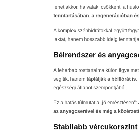
lehet akkor, ha valaki csökkenti a húsf
fenntartásában, a regenerációban 
A komplex szénhidrátokkal együtt fog
laktat, hanem hosszabb ideig fenntartja 
Bélrendszer és anyagcs
A fehérbab rosttartalma külön figyelm
segítik, hanem
táplálják a bélflórát is
,
egészségi állapot szempontjából.
Ez a hatás túlmutat a „jó emésztésen”:
az anyagcserével és még a közérzett
Stabilabb vércukorszint