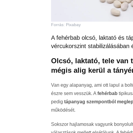
Forrás: Pixabay
A fehérbab olcsó, laktató és t
vércukorszint stabilizálásában
Olcsó, laktató, tele van
mégis alig kerül a tányé
Van egy alapanyag, ami ott lapul a bol
észre sem vesszük. A
fehérbab
tipikus
pedig
tápanyag szempontból meglep
működését.
Sokszor hajlamosak vagyunk bonyolul
választások mellett elsétálunk. A fehé