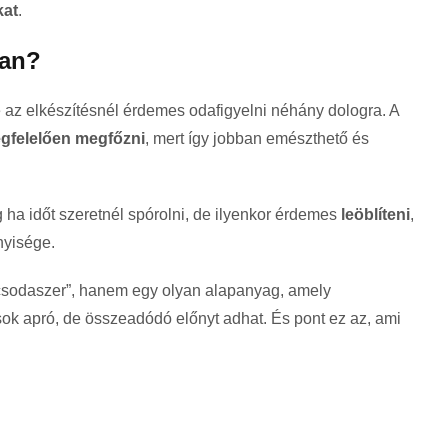
kat
.
ban?
e az elkészítésnél érdemes odafigyelni néhány dologra. A
egfelelően megfőzni
, mert így jobban emészthető és
g ha időt szeretnél spórolni, de ilyenkor érdemes
leöblíteni
,
nyisége.
sodaszer”, hanem egy olyan alapanyag, amely
ok apró, de összeadódó előnyt adhat. És pont ez az, ami