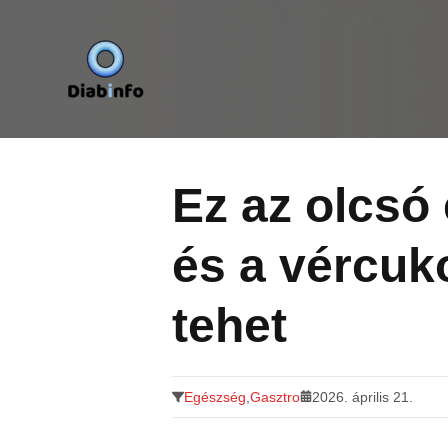
Diabinfo.hu – Információk cukorbetegeknek
Tovább
a
tartalomra
Ez az olcsó 
és a vércuko
tehet
Egészség
,
Gasztro
2026. április 21.