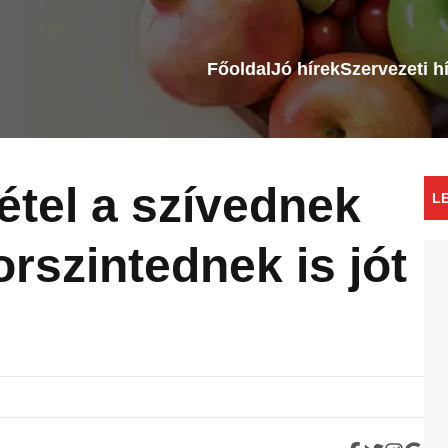
Főoldal
Jó hírek
Szervezeti h
étel a szívednek
L
rszintednek is jót