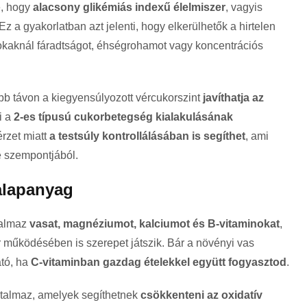
e, hogy
alacsony glikémiás indexű élelmiszer
, vagyis
 Ez a gyakorlatban azt jelenti, hogy elkerülhetők a hirtelen
okaknál fáradtságot, éhségrohamot vagy koncentrációs
b távon a kiegyensúlyozott vércukorszint
javíthatja az
i a
2-es típusú cukorbetegség kialakulásának
érzet miatt
a testsúly kontrollálásában is segíthet
, ami
e szempontjából.
alapanyag
talmaz
vasat, magnéziumot, kalciumot és B-vitaminokat
,
 működésében is szerepet játszik. Bár a növényi vas
ató, ha
C-vitaminban gazdag ételekkel együtt fogyasztod
.
artalmaz, amelyek segíthetnek
csökkenteni az oxidatív