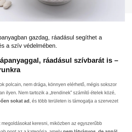
ápanyagban gazdag, ráadásul segíthet a
 és a szív védelmében.
 tápanyaggal, ráadásul szívbarát is –
runkra
tok polcain, nem drága, könnyen elérhető, mégis sokszor
an ilyen. Nem tartozik a „trendinek” számító ételek közé,
ően sokat ad
, és több területen is támogatja a szervezet
t megoldásokat keresni, miközben az egyszerűbb
rbab pont az a kategória, amely
nem látványos, de annál