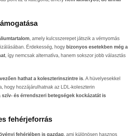
 támogatása
liumtartalom
, amely kulcsszerepet játszik a vérnyomás
ilizálásában. Érdekesség, hogy
bizonyos esetekben még a
hat
, így nemcsak alternatíva, hanem sokszor jobb választás
vezően hathat a koleszterinszintre is
. A hüvelyesekkel
ja, hogy hozzájárulhatnak az LDL-koleszterin
a
szív- és érrendszeri betegségek kockázatát is
s fehérjeforrás
övényi fehérjében is gazdag
, ami különösen hasznos