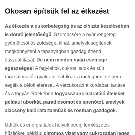
Okosan építsük fel az étkezést
Az étkezés a cukorbetegség és az elhízás kezelésében
is döntő jelentőségű.
Szerencsére a nyár rengeteg
gyümölcsöt és zöldséget kínál, amelyek segítenek
megkönnyíteni a tápanyagban gazdag étrend
összeállítását.
De nem minden nyári csemege
egészséges!
A fagylaltok, cukros italok és sült
rágcsálnivalók gyakran csábítóak a melegben, de nem
segítik a célok elérését. A vércukorszint kordában tartása
és a fogyás érdekében
fogyasszunk hidratáló ételeket,
például uborkát, paradicsomot és spenótot, amelyek
alacsony kalóriatartalmúak és rostban gazdagok
.
Üdítők és energiaitalok helyett pedig természetes
hűsítőket, például
citromos vizet vagy cukrozatlan jeges