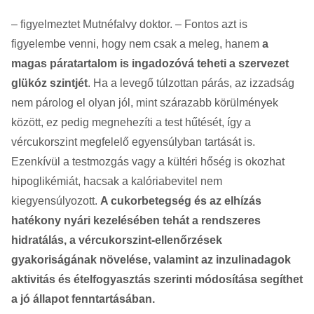
– figyelmeztet Mutnéfalvy doktor. – Fontos azt is
figyelembe venni, hogy nem csak a meleg, hanem
a
magas páratartalom is ingadozóvá teheti a szervezet
glükóz szintjét
. Ha a levegő túlzottan párás, az izzadság
nem párolog el olyan jól, mint szárazabb körülmények
között, ez pedig megnehezíti a test hűtését, így a
vércukorszint megfelelő egyensúlyban tartását is.
Ezenkívül a testmozgás vagy a kültéri hőség is okozhat
hipoglikémiát, hacsak a kalóriabevitel nem
kiegyensúlyozott.
A cukorbetegség és az elhízás
hatékony nyári kezelésében tehát a rendszeres
hidratálás, a vércukorszint-ellenőrzések
gyakoriságának növelése, valamint az inzulinadagok
aktivitás és ételfogyasztás szerinti módosítása segíthet
a jó állapot fenntartásában.