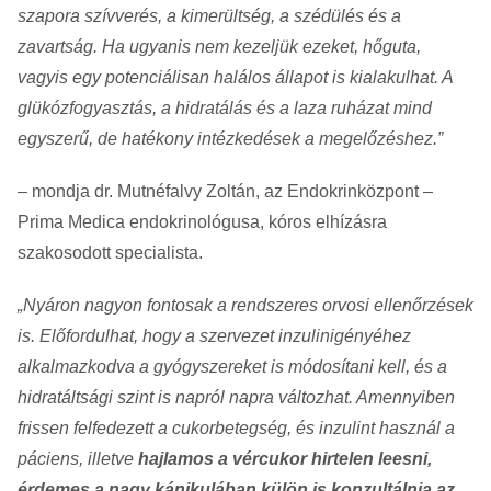
szapora szívverés, a kimerültség, a szédülés és a
zavartság. Ha ugyanis nem kezeljük ezeket, hőguta,
vagyis egy potenciálisan halálos állapot is kialakulhat. A
glükózfogyasztás, a hidratálás és a laza ruházat mind
egyszerű, de hatékony intézkedések a megelőzéshez.
– mondja dr. Mutnéfalvy Zoltán, az Endokrinközpont –
Prima Medica endokrinológusa, kóros elhízásra
szakosodott specialista.
Nyáron nagyon fontosak a rendszeres orvosi ellenőrzések
is. Előfordulhat, hogy a szervezet inzulinigényéhez
alkalmazkodva a gyógyszereket is módosítani kell, és a
hidratáltsági szint is napról napra változhat. Amennyiben
frissen felfedezett a cukorbetegség, és inzulint használ a
páciens, illetve
hajlamos a vércukor hirtelen leesni,
érdemes a nagy kánikulában külön is konzultálnia az