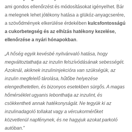
ami gondos ellenőrzést és módosításokat igényelhet. Bár
a melegnek lehet jótékony hatása a glükóz-anyagcserére,
a szövődmények elkerülése érdekében
kulcsfontosságú
a cukorbetegség és az elhízás hatékony kezelése,
ellenőrzése a nyári hónapokban
.
A hőség egyik kevésbé nyilvánvaló hatása, hogy
megváltoztathatja az inzulin felszívódásának sebességét.
Azoknál, akiknek inzulininjekcióra van szükségük, az
inzulin megfelelő tárolása, hűtőbe helyezése
elengedhetetlen, és bizonyos esetekben sürgős. A magas
hőmérséklet ugyanis lebonthatja az inzulint, és
csökkentheti annak hatékonyságát. Ne tegyük ki az
inzulinadagoló tollakat vagy a vércukormérőket
közvetlenül napfénynek, és ne hagyjuk azokat parkoló
autóban.