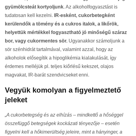
gyümölcsteát kortyoljunk
. Az alkoholfogyasztást is
tudatosan kell kezelni.
IR-esként, cukorbetegként
kerülendők a tömény és a cukros italok, a likőrök,
helyettük mértékkel fogyasztható jó minőségű száraz
bor, vagy cukormentes sör.
Ugyanakkor számoljunk a
sör szénhidrát tartalmával, valamint azzal, hogy az
alkoholok elősegítik a hipoglikémia kialakulását, így
érdemes melléjük pl. teljes kiőrlésű kekszet, olajos
magvakat, IR-barát szendvicseket enni.
Vegyük komolyan a figyelmeztető
jeleket
A cukorbetegség és az elhízás – mindkettő a hőséggel
összefüggő betegségek kockázati tényezője – esetén
figyelni kell a hőkimerültség jeleire, mint a hányinger, a