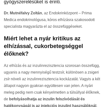
gyógyszerelésüket is érinti.
Dr. Mutnéfalvy Zoltán
, az Endokrinközpont – Prima
Medica endokrinológusa, kóros elhízásra szakosodott
specialista magyarázta el az összefüggéseket.
Miért lehet a nyár kritikus az
elhízással, cukorbetegséggel
élőknek?
Az elhízás és az inzulinrezisztencia szorosan összefügg,
ugyanis a nagy mennyiségű testzsír, különösen a zsigeri
zsír növeli az inzulinrezisztencia kockázatát. Vagyis a két
állapot nagyon gyakran együttesen van jelen. A nyári
meleg pedig nem csak kényelmetlen a túlsúllyal élőknek,
de
befolyásolhatja az inzulin felszívódását és
hatékonyságát is az injekciós inzulint használóknál
,