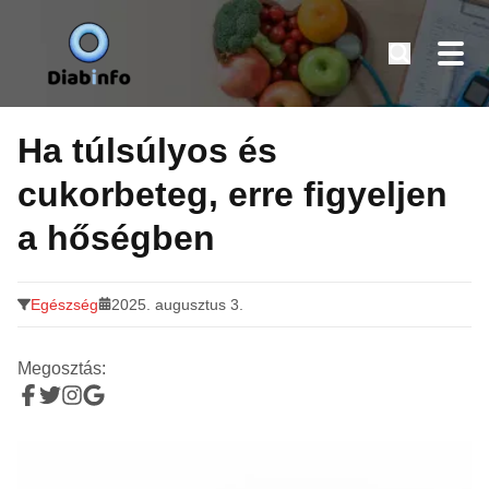
Diabinfo.hu – Információk cukorbetegeknek
Tovább
a
Ha túlsúlyos és
tartalomra
cukorbeteg, erre figyeljen
a hőségben
Egészség
2025. augusztus 3.
Megosztás: