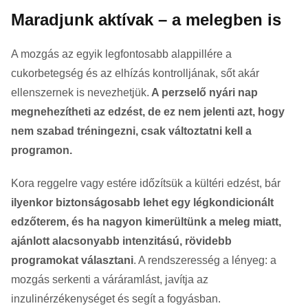
Maradjunk aktívak – a melegben is
A mozgás az egyik legfontosabb alappillére a
cukorbetegség és az elhízás kontrolljának, sőt akár
ellenszernek is nevezhetjük.
A perzselő nyári nap
megnehezítheti az edzést, de ez nem jelenti azt, hogy
nem szabad tréningezni, csak változtatni kell a
programon.
Kora reggelre vagy estére időzítsük a kültéri edzést, bár
ilyenkor biztonságosabb lehet egy légkondicionált
edzőterem, és ha nagyon kimerültünk a meleg miatt,
ajánlott alacsonyabb intenzitású, rövidebb
programokat választani
. A rendszeresség a lényeg: a
mozgás serkenti a váráramlást, javítja az
inzulinérzékenységet és segít a fogyásban.