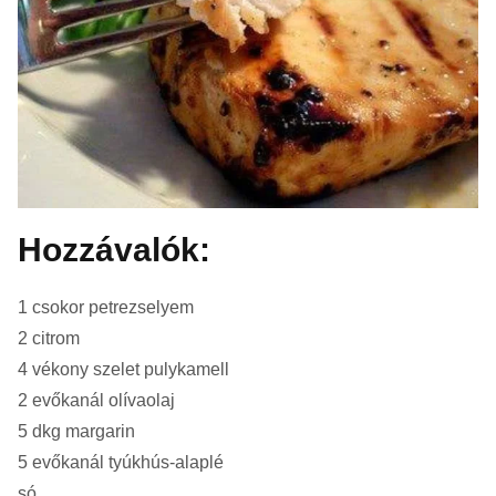
Hozzávalók:
1 csokor petrezselyem
2 citrom
4 vékony szelet pulykamell
2 evőkanál olívaolaj
5 dkg margarin
5 evőkanál tyúkhús-alaplé
só