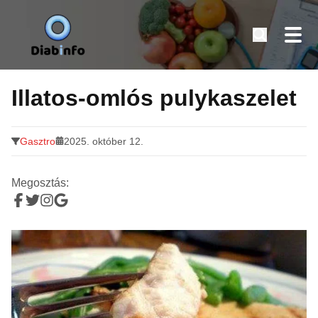
Diabinfo.hu – Információk cukorbetegeknek
Tovább
a
Illatos-omlós pulykaszelet
tartalomra
Gasztro
2025. október 12.
Megosztás: