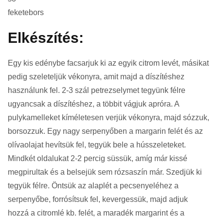
feketebors
Elkészítés:
Egy kis edénybe facsarjuk ki az egyik citrom levét, másikat
pedig szeleteljük vékonyra, amit majd a díszítéshez
használunk fel. 2-3 szál petrezselymet tegyünk félre
ugyancsak a díszítéshez, a többit vágjuk apróra. A
pulykamelleket kíméletesen verjük vékonyra, majd sózzuk,
borsozzuk. Egy nagy serpenyőben a margarin felét és az
olívaolajat hevítsük fel, tegyük bele a hússzeleteket.
Mindkét oldalukat 2-2 percig süssük, amíg már kissé
megpirultak és a belsejük sem rózsaszín már. Szedjük ki
tegyük félre. Öntsük az alaplét a pecsenyeléhez a
serpenyőbe, forrósítsuk fel, kevergessük, majd adjuk
hozzá a citromlé kb. felét, a maradék margarint és a