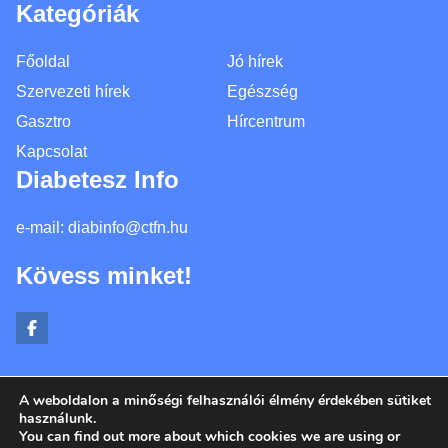
Kategóriák
Főoldal
Jó hírek
Szervezeti hírek
Egészség
Gasztro
Hírcentrum
Kapcsolat
Diabetesz Info
e-mail:
diabinfo@ctfn.hu
Kövess minket!
A weboldalon a minőségi felhasználói élmény érdekében sütiket
Copyright © 2024 diabinfo.hu. Minden jog fenntartva.
használunk.
You can find out more about which cookies we are using or
Általános Szerződési Feltételek