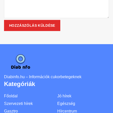
Diabinfo.hu – Információk cukorbetegeknek
Kategóriák
Főoldal
Jó hírek
Szervezeti hírek
Egészség
Gasztro
Hírcentrum