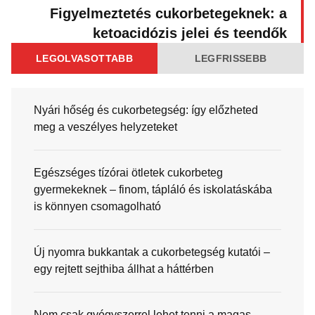
Figyelmeztetés cukorbetegeknek: a
ketoacidózis jelei és teendők
LEGOLVASOTTABB
LEGFRISSEBB
Nyári hőség és cukorbetegség: így előzheted
meg a veszélyes helyzeteket
Egészséges tízórai ötletek cukorbeteg
gyermekeknek – finom, tápláló és iskolatáskába
is könnyen csomagolható
Új nyomra bukkantak a cukorbetegség kutatói –
egy rejtett sejthiba állhat a háttérben
Nem csak gyógyszerrel lehet tenni a magas