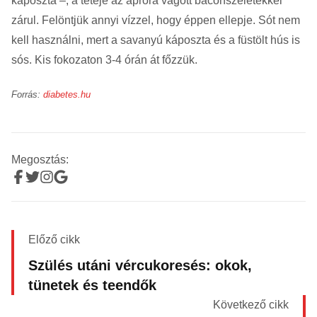
káposzta –, a teteje az apróra vágott baconszeletekkel
zárul. Felöntjük annyi vízzel, hogy éppen ellepje. Sót nem
kell használni, mert a savanyú káposzta és a füstölt hús is
sós. Kis fokozaton 3-4 órán át főzzük.
Forrás:
diabetes.hu
Megosztás:
Előző cikk
Szülés utáni vércukoresés: okok,
tünetek és teendők
Következő cikk