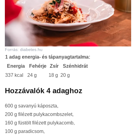
Forrás: diabetes.hu
1 adag energia- és tápanyagtartalma:
Energia
Fehérje
Zsír
Szénhidrát
337 kcal
24 g
18 g
20 g
Hozzávalók 4 adaghoz
600 g savanyú káposzta,
200 g filézett pulykacombszelet,
160 g füstölt filézett pulykacomb,
100 g paradicsom,