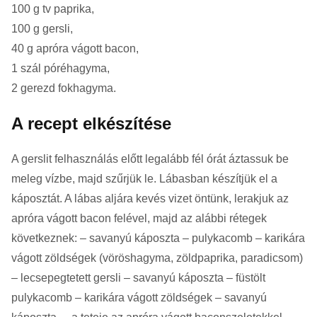
100 g tv paprika,
100 g gersli,
40 g apróra vágott bacon,
1 szál póréhagyma,
2 gerezd fokhagyma.
A recept elkészítése
A gerslit felhasználás előtt legalább fél órát áztassuk be
meleg vízbe, majd szűrjük le. Lábasban készítjük el a
káposztát. A lábas aljára kevés vizet öntünk, lerakjuk az
apróra vágott bacon felével, majd az alábbi rétegek
következnek: – savanyú káposzta – pulykacomb – karikára
vágott zöldségek (vöröshagyma, zöldpaprika, paradicsom)
– lecsepegtetett gersli – savanyú káposzta – füstölt
pulykacomb – karikára vágott zöldségek – savanyú