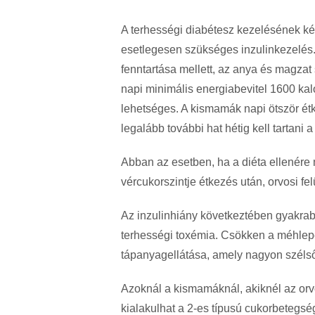
A terhességi diabétesz kezelésének két
esetlegesen szükséges inzulinkezelés. 
fenntartása mellett, az anya és magza
napi minimális energiabevitel 1600 kal
lehetséges. A kismamák napi ötször ét
legalább további hat hétig kell tartani a
Abban az esetben, ha a diéta ellenére
vércukorszintje étkezés után, orvosi fe
Az inzulinhiány következtében gyakrabb
terhességi toxémia. Csökken a méhlepé
tápanyagellátása, amely nagyon széls
Azoknál a kismamáknál, akiknél az orvos
kialakulhat a 2-es típusú cukorbetegsé