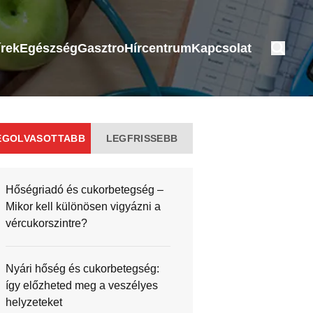
írek
Egészség
Gasztro
Hírcentrum
Kapcsolat
EGOLVASOTTABB
LEGFRISSEBB
Hőségriadó és cukorbetegség –
Mikor kell különösen vigyázni a
vércukorszintre?
Nyári hőség és cukorbetegség:
így előzheted meg a veszélyes
helyzeteket