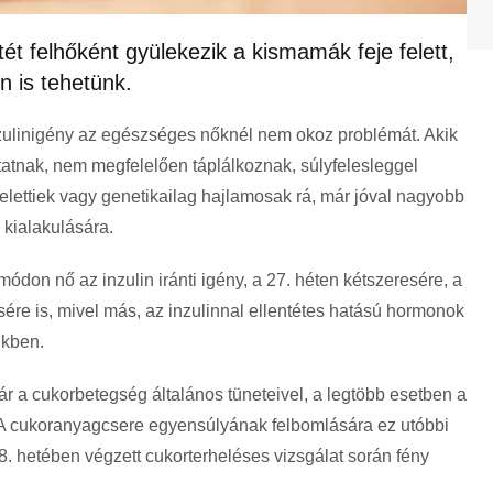
ét felhőként gyülekezik a kismamák feje felett,
n is tehetünk.
zulinigény az egészséges nőknél nem okoz problémát. Akik
atnak, nem megfelelően táplálkoznak, súlyfelesleggel
elettiek vagy genetikailag hajlamosak rá, már jóval nagyobb
 kialakulására.
ódon nő az inzulin iránti igény, a 27. héten kétszeresére, a
ére is, mivel más, az inzulinnal ellentétes hatású hormonok
ükben.
ár a cukorbetegség általános tüneteivel, a legtöbb esetben a
A cukoranyagcsere egyensúlyának felbomlására ez utóbbi
. hetében végzett cukorterheléses vizsgálat során fény