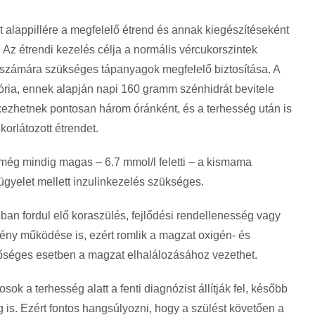
 alappillére a megfelelő étrend és annak kiegészítéseként
Az étrendi kezelés célja a normális vércukorszintek
t számára szükséges tápanyagok megfelelő biztosítása. A
ória, ennek alapján napi 160 gramm szénhidrát bevitele
kezhetnek pontosan három óránként, és a terhesség után is
 korlátozott étrendet.
 még mindig magas – 6.7 mmol/l feletti – a kismama
lügyelet mellett inzulinkezelés szükséges.
an fordul elő koraszülés, fejlődési rendellenesség vagy
ny működése is, ezért romlik a magzat oxigén- és
őséges esetben a magzat elhalálozásához vezethet.
ok a terhesség alatt a fenti diagnózist állítják fel, később
g is. Ezért fontos hangsúlyozni, hogy a szülést követően a