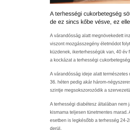
A terhességi cukorbetegség söt
de ez sincs kőbe vésve, ez elle
A várandósság alatt megnövekedett in
viszont mozgásszegény életmódot folyt
küzdenek, ikerterhességük van, 40 év f
a kockázat a terhességi cukorbetegség
A várandósság ideje alatt természetes m
36. héten pedig akár három-négyszeres
szintje megsokszorozódik a szervezet
A terhességi diabétesz általában nem j
kismama teljesen tünetmentes marad. 
esetben is legkésőbb a terhesség 24-28
derül.