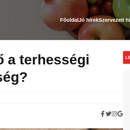
Főoldal
Jó hírek
Szervezeti h
 a terhességi
L
ség?