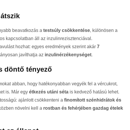
átszik
onyabb beavatkozás a
testsúly csökkentése
, különösen a
os kapcsolatban áll az inzulinrezisztenciával.
javulást hozhat: egyes eredmények szerint akár
7
ványosan javíthatja az
inzulinérzékenységet
.
s döntő tényező
zmokat abban, hogy hatékonyabban vegyék fel a vércukrot,
et is. Már egy
étkezés utáni séta
is kedvező hatású lehet.
tosságú: ajánlott csökkenteni a
finomított szénhidrátok és
közben növelni kell a
rostban és fehérjében gazdag ételek