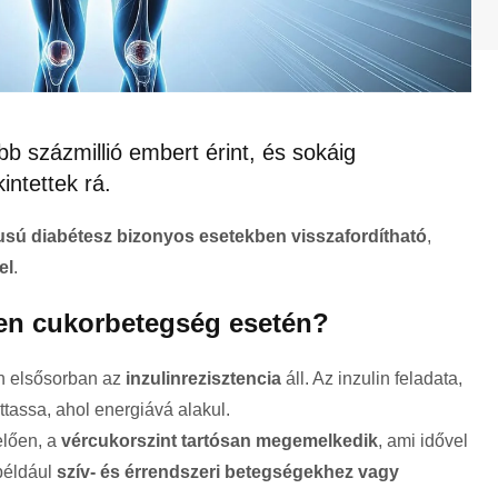
b százmillió embert érint, és sokáig
intettek rá.
pusú diabétesz bizonyos esetekben visszafordítható
,
el
.
ben cukorbetegség esetén?
en elsősorban az
inzulinrezisztencia
áll. Az inzulin feladata,
ttassa, ahol energiává alakul.
elően, a
vércukorszint tartósan megemelkedik
, ami idővel
például
szív- és érrendszeri betegségekhez vagy