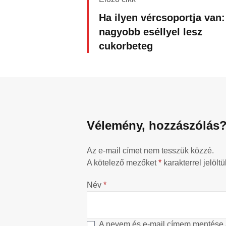
Ha ilyen vércsoportja van:
nagyobb eséllyel lesz
cukorbeteg
Vélemény, hozzászólás
Az e-mail címet nem tesszük közzé.
A kötelező mezőket
*
karakterrel jelöltü
Név
*
A nevem és e-mail címem mentése