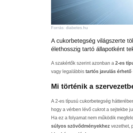
Forrás: diabetes.hu
A cukorbetegség világszerte töb
élethosszig tartó állapotként tek
A szakértők szerint azonban a
2-es tí
vagy legalábbis
tartós javulás érhető 
Mi történik a szervezet
A 2-es típusú cukorbetegség hátteréb
hogy a vérben lévő cukrot a sejtekbe ju
Ha ez a folyamat nem működik megfel
súlyos szövődményekhez
vezethet, 