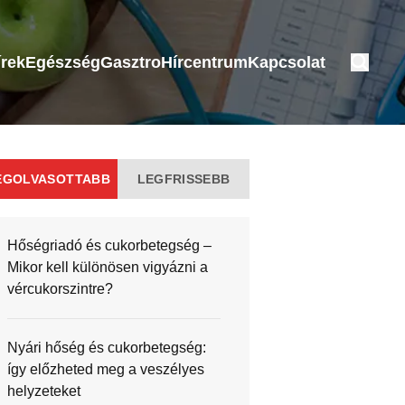
írek
Egészség
Gasztro
Hírcentrum
Kapcsolat
EGOLVASOTTABB
LEGFRISSEBB
Hőségriadó és cukorbetegség –
Mikor kell különösen vigyázni a
vércukorszintre?
Nyári hőség és cukorbetegség:
így előzheted meg a veszélyes
helyzeteket