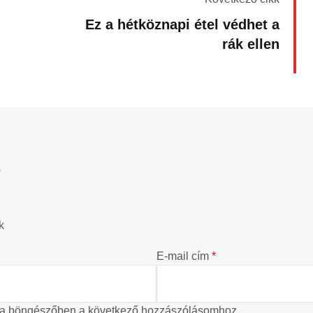
Ez a hétköznapi étel védhet a
rák ellen
?
k
E-mail cím
*
 a böngészőben a következő hozzászólásomhoz.