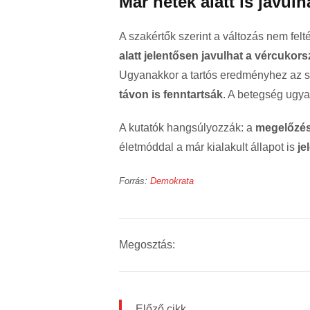
Már hetek alatt is javulh
A szakértők szerint a változás nem fel
alatt jelentősen javulhat a vércukors
Ugyanakkor a tartós eredményhez az 
távon is fenntartsák
. A betegség ugya
A kutatók hangsúlyozzák: a
megelőzés
életmóddal a már kialakult állapot is
je
Forrás:
Demokrata
Megosztás:
Előző cikk