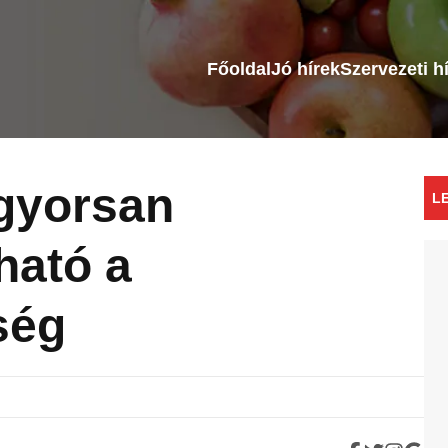
Főoldal
Jó hírek
Szervezeti h
gyorsan
L
ható a
ség