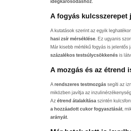
idegkárosodáshoz
.
A fogyás kulcsszerepet j
A kutatások szerint az egyik leghaték
hasi zsír mérséklése
. Ez ugyanis szor
Már kisebb mértékű fogyás is jelentős 
százalékos testsúlycsökkenés
is lát
A mozgás és az étrend i
A
rendszeres testmozgás
segíti az i
miközben javítja az inzulinérzékenység
Az
étrend átalakítása
szintén kulcsfon
a hozzáadott cukor fogyasztását
, mi
arányát
.