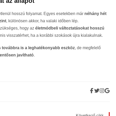
at az állapot
tétlenül hosszú folyamat. Egyes esetekben már
néhány hét
zint
, különösen akkor, ha valaki időben lép.
szükséges, hogy az
életmódbeli változtatásokat hosszú
nis visszatérhet, ha a korábbi szokások újra kialakulnak.
 továbbra is a leghatékonyabb eszköz
, de megfelelő
lentősen javítható
.
Következő cikk