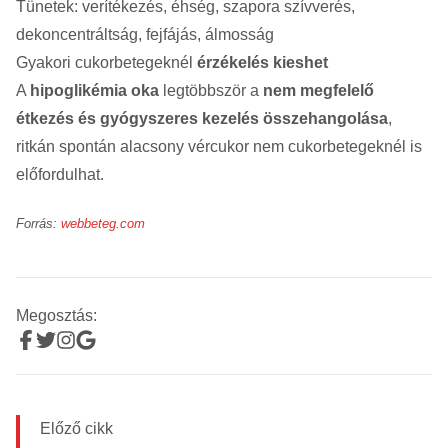
Tünetek: verítékezés, éhség, szapora szívverés,
dekoncentráltság, fejfájás, álmosság
Gyakori cukorbetegeknél
érzékelés kieshet
A
hipoglikémia oka
legtöbbször a
nem megfelelő
étkezés és gyógyszeres kezelés összehangolása
,
ritkán spontán alacsony vércukor nem cukorbetegeknél is
előfordulhat.
Forrás:
webbeteg.com
Megosztás:
Előző cikk