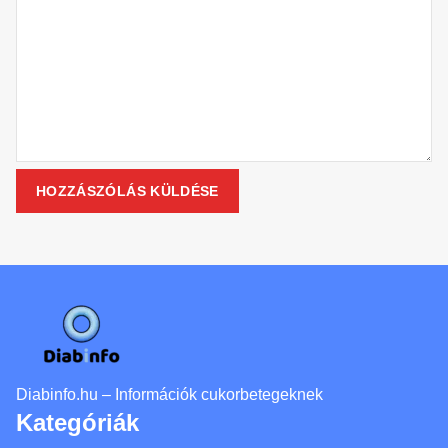
Diabinfo.hu – Információk cukorbetegeknek
Kategóriák