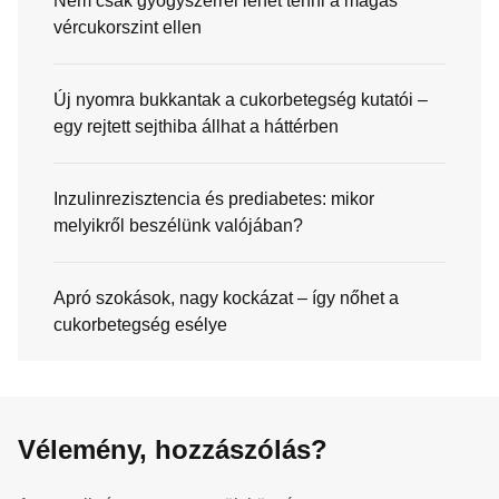
Nem csak gyógyszerrel lehet tenni a magas
vércukorszint ellen
Új nyomra bukkantak a cukorbetegség kutatói –
egy rejtett sejthiba állhat a háttérben
Inzulinrezisztencia és prediabetes: mikor
melyikről beszélünk valójában?
Apró szokások, nagy kockázat – így nőhet a
cukorbetegség esélye
Vélemény, hozzászólás?