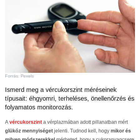
Forrás: Pexels
Ismerd meg a vércukorszint méréseinek
típusait: éhgyomri, terheléses, önellenőrzés és
folyamatos monitorozás.
A
vércukorszint
a vérplazmában adott pillanatban mért
glükóz mennyiséget
jelenti. Tudnod kell, hogy
mikor és
milyen módszerekkel
mérheted, hogy a cukoranyagcsere