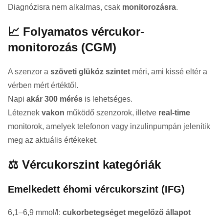
Diagnózisra nem alkalmas, csak
monitorozásra
.
📈 Folyamatos vércukor-
monitorozás (CGM)
A szenzor a
szöveti glükóz szintet
méri, ami kissé eltér a
vérben mért értéktől.
Napi
akár 300 mérés
is lehetséges.
Léteznek
vakon
működő szenzorok, illetve
real-time
monitorok, amelyek telefonon vagy inzulinpumpán jelenítik
meg az aktuális értékeket.
⚖️ Vércukorszint kategóriák
Emelkedett éhomi vércukorszint (IFG)
6,1–6,9 mmol/l:
cukorbetegséget megelőző állapot