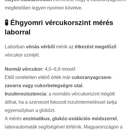
megfelelően legyen nyomon követve.
🧪 Éhgyomri vércukorszint mérés
laborral
Laborban
vénás vérből
mérik az
étkezést megelőző
vércukor szintjét.
Normál vércukor:
4,0–6,9 mmol/l
Ettől ismételten eltérő érték már
cukoranyagcsere-
zavarra vagy cukorbetegségre utal
.
Inzulinrezisztencia:
a normális vércukorszint mögött
állhat, ha a szervezet fokozott inzulintermeléssel tartja
egyensúlyban a glükózt.
A mérés
enzimatikus, glukóz-oxidációs módszerrel
,
laborautomaták segítségével történik. Magyarországon a