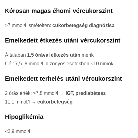
Kórosan magas éhomi vércukorszint
≥7 mmol/l ismételten:
cukorbetegség diagnózisa
Emelkedett étkezés utáni vércukorszint
Általában
1,5 órával étkezés után
mérik
Cél: 7,5–8 mmol/l, bizonyos esetekben <10 mmol/l
Emelkedett terhelés utáni vércukorszint
2 órás érték: >7,8 mmol/l →
IGT, prediabétesz
11,1 mmol/l →
cukorbetegség
Hipoglikémia
<3,9 mmol/l