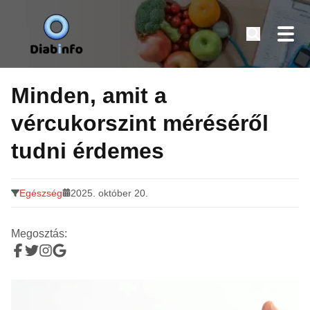
Diabinfo.hu – Információk cukorbetegeknek
Tovább
a
Minden, amit a
tartalomra
vércukorszint méréséről
tudni érdemes
Egészség
2025. október 20.
Megosztás: