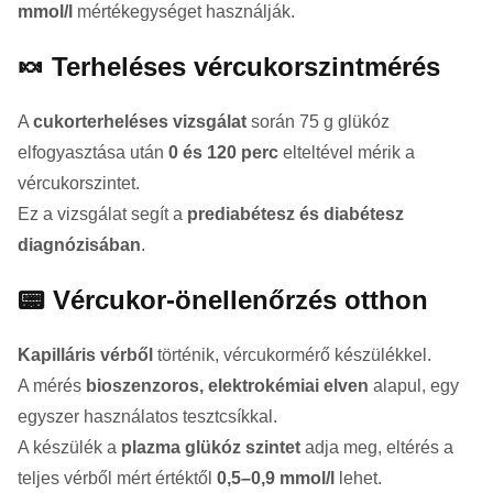
mmol/l
mértékegységet használják.
🍬 Terheléses vércukorszintmérés
A
cukorterheléses vizsgálat
során 75 g glükóz
elfogyasztása után
0 és 120 perc
elteltével mérik a
vércukorszintet.
Ez a vizsgálat segít a
prediabétesz és diabétesz
diagnózisában
.
📟 Vércukor-önellenőrzés otthon
Kapilláris vérből
történik, vércukormérő készülékkel.
A mérés
bioszenzoros, elektrokémiai elven
alapul, egy
egyszer használatos tesztcsíkkal.
A készülék a
plazma glükóz szintet
adja meg, eltérés a
teljes vérből mért értéktől
0,5–0,9 mmol/l
lehet.