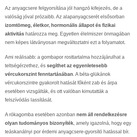
Az anyagcsere felgyorsítása jól hangzó kifejezés, de a
valóság jóval prózaibb. Az alapanyagcserét elsősorban
izomtömeg, életkor, hormonális állapot és fizikai
aktivitás
határozza meg. Egyetlen élelmiszer önmagában
nem képes látványosan megváltoztatni ezt a folyamatot.
Ami reálisabb: a gombapor rosttartalma hozzájárulhat a
teltségérzethez, és
segíthet az egyenletesebb
vércukorszint fenntartásában
. A béta-glükánok
vércukorszintre gyakorolt hatását főként zab és árpa
esetében vizsgálták, és ott valóban kimutatták a
felszívódás lassítását.
A rókagomba esetében azonban
nem áll rendelkezésre
olyan tudományos bizonyíték
, amely igazolná, hogy egy
teáskanálnyi por érdemi anyagcsere-gyorsító hatással bír.