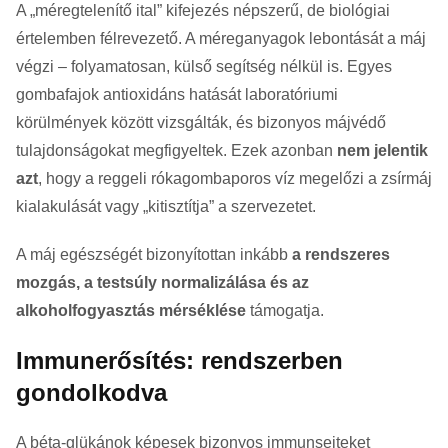
A „méregtelenítő ital” kifejezés népszerű, de biológiai
értelemben félrevezető. A méreganyagok lebontását a máj
végzi – folyamatosan, külső segítség nélkül is. Egyes
gombafajok antioxidáns hatását laboratóriumi
körülmények között vizsgálták, és bizonyos májvédő
tulajdonságokat megfigyeltek. Ezek azonban
nem jelentik
azt
, hogy a reggeli rókagombaporos víz megelőzi a zsírmáj
kialakulását vagy „kitisztítja” a szervezetet.
A máj egészségét bizonyítottan inkább
a rendszeres
mozgás, a testsúly normalizálása és az
alkoholfogyasztás mérséklése
támogatja.
Immunerősítés: rendszerben
gondolkodva
A béta-glükánok képesek bizonyos immunsejteket