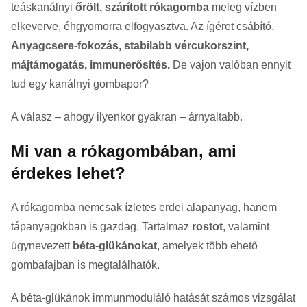
teáskanálnyi
őrölt, szárított rókagomba
meleg vízben
elkeverve, éhgyomorra elfogyasztva. Az ígéret csábító.
Anyagcsere-fokozás, stabilabb vércukorszint,
májtámogatás, immunerősítés.
De vajon valóban ennyit
tud egy kanálnyi gombapor?
A válasz – ahogy ilyenkor gyakran – árnyaltabb.
Mi van a rókagombában, ami
érdekes lehet?
A rókagomba nemcsak ízletes erdei alapanyag, hanem
tápanyagokban is gazdag. Tartalmaz
rostot
, valamint
úgynevezett
béta-glükánokat
, amelyek több ehető
gombafajban is megtalálhatók.
A béta-glükánok immunmoduláló hatását számos vizsgálat