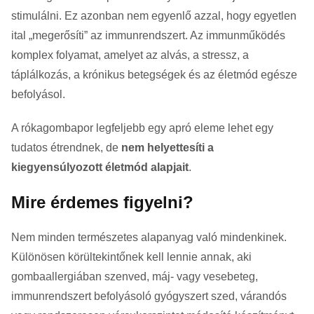
stimulálni. Ez azonban nem egyenlő azzal, hogy egyetlen
ital „megerősíti” az immunrendszert. Az immunműködés
komplex folyamat, amelyet az alvás, a stressz, a
táplálkozás, a krónikus betegségek és az életmód egésze
befolyásol.
A rókagombapor legfeljebb egy apró eleme lehet egy
tudatos étrendnek, de
nem helyettesíti a
kiegyensúlyozott életmód alapjait
.
Mire érdemes figyelni?
Nem minden természetes alapanyag való mindenkinek.
Különösen körültekintőnek kell lennie annak, aki
gombaallergiában szenved, máj- vagy vesebeteg,
immunrendszert befolyásoló gyógyszert szed, várandós