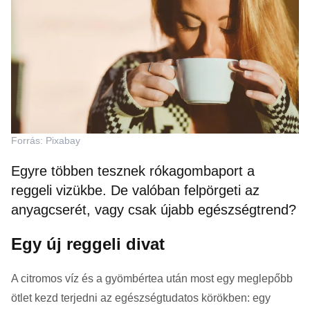
Forrás: Pixabay
Egyre többen tesznek rókagombaport a
reggeli vizükbe. De valóban felpörgeti az
anyagcserét, vagy csak újabb egészségtrend?
Egy új reggeli divat
A citromos víz és a gyömbértea után most egy meglepőbb
ötlet kezd terjedni az egészségtudatos körökben: egy