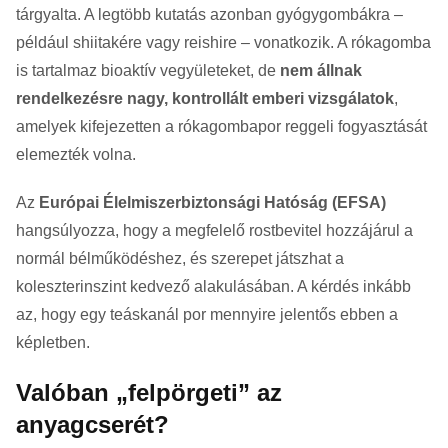
tárgyalta. A legtöbb kutatás azonban gyógygombákra –
például shiitakére vagy reishire – vonatkozik. A rókagomba
is tartalmaz bioaktív vegyületeket, de
nem állnak
rendelkezésre nagy, kontrollált emberi vizsgálatok
,
amelyek kifejezetten a rókagombapor reggeli fogyasztását
elemezték volna.
Az
Európai Élelmiszerbiztonsági Hatóság (EFSA)
hangsúlyozza, hogy a megfelelő rostbevitel hozzájárul a
normál bélműködéshez, és szerepet játszhat a
koleszterinszint kedvező alakulásában. A kérdés inkább
az, hogy egy teáskanál por mennyire jelentős ebben a
képletben.
Valóban „felpörgeti” az
anyagcserét?