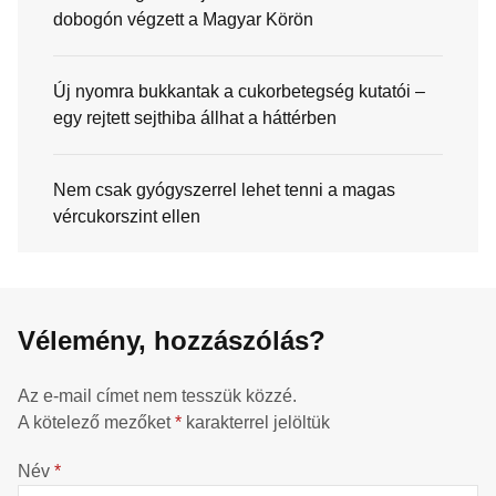
dobogón végzett a Magyar Körön
Új nyomra bukkantak a cukorbetegség kutatói –
egy rejtett sejthiba állhat a háttérben
Nem csak gyógyszerrel lehet tenni a magas
vércukorszint ellen
Vélemény, hozzászólás?
Az e-mail címet nem tesszük közzé.
A kötelező mezőket
*
karakterrel jelöltük
Név
*