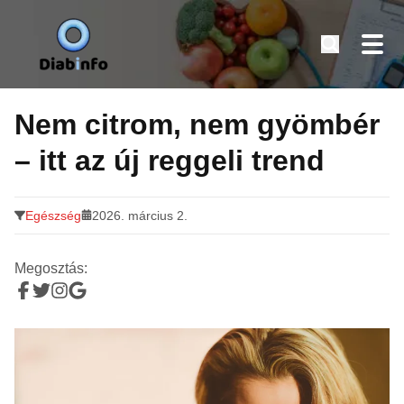
Diabinfo.hu – Információk cukorbetegeknek
Tovább
a
Nem citrom, nem gyömbér
tartalomra
– itt az új reggeli trend
Egészség
2026. március 2.
Megosztás: