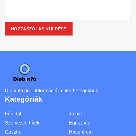
Diabinfo.hu – Információk cukorbetegeknek
Kategóriák
Főoldal
Jó hírek
Szervezeti hírek
Egészség
Gasztro
Hírcentrum