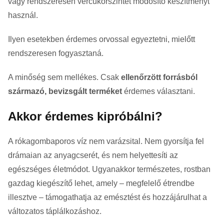
vagy rendszeresen vércukorszintet módosító készítményt
használ.
Ilyen esetekben érdemes orvossal egyeztetni, mielőtt
rendszeresen fogyasztaná.
A minőség sem mellékes. Csak
ellenőrzött forrásból
származó, bevizsgált terméket
érdemes választani.
Akkor érdemes kipróbálni?
A rókagombaporos víz nem varázsital. Nem gyorsítja fel
drámaian az anyagcserét, és nem helyettesíti az
egészséges életmódot. Ugyanakkor természetes, rostban
gazdag kiegészítő lehet, amely – megfelelő étrendbe
illesztve – támogathatja az emésztést és hozzájárulhat a
változatos táplálkozáshoz.