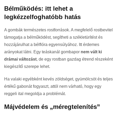
Bélműködés: itt lehet a
legkézzelfoghatóbb hatás
A gombák természetes rostforrások. A megfelelő rostbevitel
támogatja a bélműködést, segítheti a székletürítést és
hozzájárulhat a bélflóra egyensúlyához. Itt érdemes
arányokat látni. Egy teáskanál gombapor
nem vált ki
drámai változást
, de egy rostban gazdag étrend részeként
kiegészítő szerepe lehet.
Ha valaki egyébként kevés zöldséget, gyümölcsöt és teljes
értékű gabonát fogyaszt, attól nem várható, hogy egy
reggeli ital megoldja a problémát.
Májvédelem és „méregtelenítés”