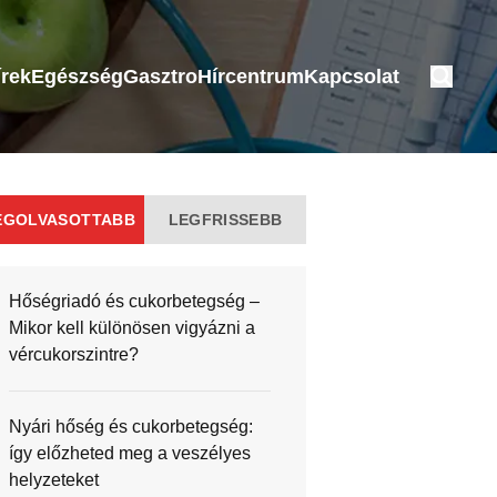
írek
Egészség
Gasztro
Hírcentrum
Kapcsolat
EGOLVASOTTABB
LEGFRISSEBB
Hőségriadó és cukorbetegség –
Mikor kell különösen vigyázni a
vércukorszintre?
Nyári hőség és cukorbetegség:
így előzheted meg a veszélyes
helyzeteket