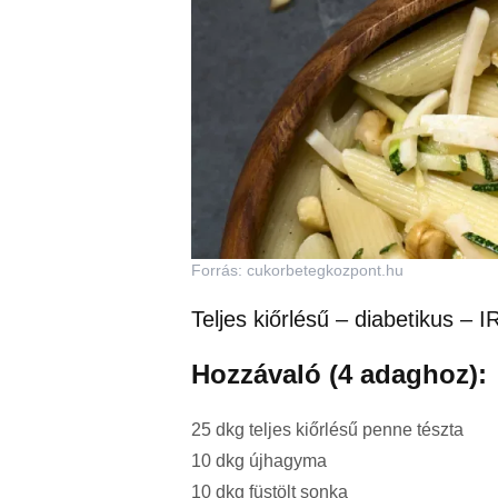
Forrás: cukorbetegkozpont.hu
Teljes kiőrlésű – diabetikus – I
Hozzávaló (4 adaghoz):
25 dkg teljes kiőrlésű penne tészta
10 dkg újhagyma
10 dkg füstölt sonka