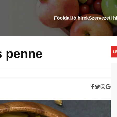
Főoldal
Jó hírek
Szervezeti h
s penne
L