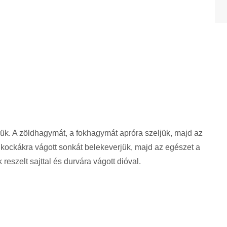
jük. A zöldhagymát, a fokhagymát apróra szeljük, majd az
s kockákra vágott sonkát belekeverjük, majd az egészet a
reszelt sajttal és durvára vágott dióval.