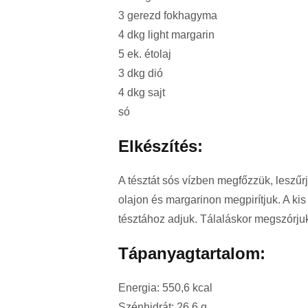
3 gerezd fokhagyma
4 dkg light margarin
5 ek. étolaj
3 dkg dió
4 dkg sajt
só
Elkészítés:
A tésztát sós vízben megfőzzük, leszűr
olajon és margarinon megpirítjuk. A ki
tésztához adjuk. Tálaláskor megszórjuk 
Tápanyagtartalom:
Energia: 550,6 kcal
Szénhidrát: 26,6 g