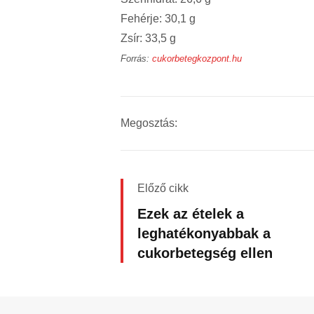
Fehérje: 30,1 g
Zsír: 33,5 g
Forrás:
cukorbetegkozpont.hu
Megosztás:
Előző cikk
Ezek az ételek a
leghatékonyabbak a
cukorbetegség ellen