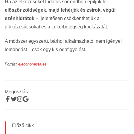
Ha az étkezéseket tudatos sorrendben építjük fel –
először zöldségek, majd fehérjék és zsírok, végül
szénhidrátok
–, jelentősen csökkenthetjük a
glükózcsúcsokat és a cukorbetegség kockázatát.
A módszer egyszerű, bárhol alkalmazható, nem igényel
lemondást – csak egy kis odafigyelést.
Forrás:
eleconomista.es
Megosztás:
Előző cikk