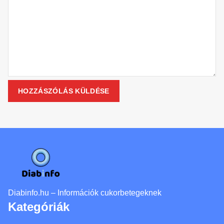
Diabinfo.hu – Információk cukorbetegeknek
Kategóriák