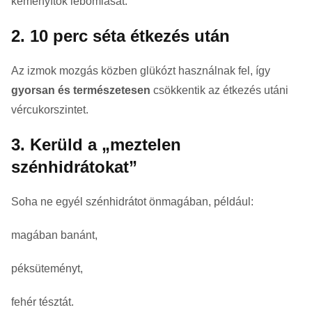
keményítők lebomlását.
2. 10 perc séta étkezés után
Az izmok mozgás közben glükózt használnak fel, így
gyorsan és természetesen
csökkentik az étkezés utáni
vércukorszintet.
3. Kerüld a „meztelen
szénhidrátokat”
Soha ne egyél szénhidrátot önmagában, például:
magában banánt,
péksüteményt,
fehér tésztát.