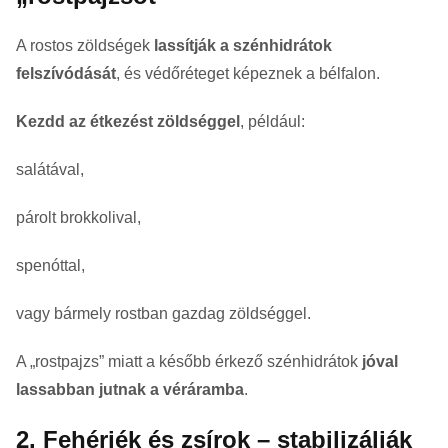
A rostos zöldségek
lassítják a szénhidrátok
felszívódását
, és védőréteget képeznek a bélfalon.
Kezdd az étkezést zöldséggel
, például:
salátával,
párolt brokkolival,
spenóttal,
vagy bármely rostban gazdag zöldséggel.
A „rostpajzs” miatt a később érkező szénhidrátok
jóval
lassabban jutnak a véráramba
.
2. Fehérjék és zsírok – stabilizálják