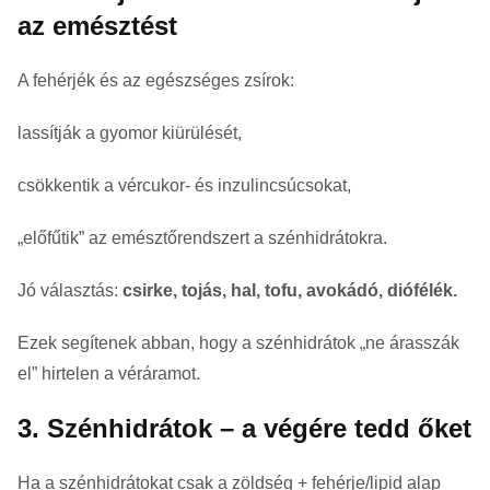
az emésztést
A fehérjék és az egészséges zsírok:
lassítják a gyomor kiürülését,
csökkentik a vércukor- és inzulincsúcsokat,
„előfűtik” az emésztőrendszert a szénhidrátokra.
Jó választás:
csirke, tojás, hal, tofu, avokádó, diófélék.
Ezek segítenek abban, hogy a szénhidrátok „ne árasszák
el” hirtelen a véráramot.
3. Szénhidrátok – a végére tedd őket
Ha a szénhidrátokat csak a zöldség + fehérje/lipid alap