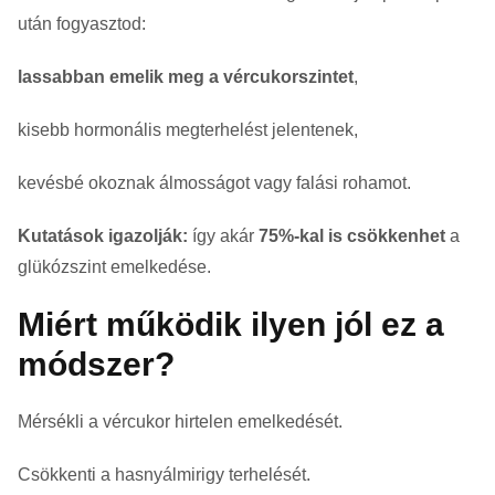
után fogyasztod:
lassabban emelik meg a vércukorszintet
,
kisebb hormonális megterhelést jelentenek,
kevésbé okoznak álmosságot vagy falási rohamot.
Kutatások igazolják:
így akár
75%-kal is csökkenhet
a
glükózszint emelkedése.
Miért működik ilyen jól ez a
módszer?
Mérsékli a vércukor hirtelen emelkedését.
Csökkenti a hasnyálmirigy terhelését.