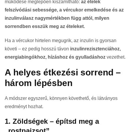
működése meglepően kiszámítható:
az ételek
felszívódási sebessége, a vércukor emelkedése és az
inzulinválasz nagymértékben függ attól, milyen
sorrendben esszük meg az ételeket.
Ha a vércukor hirtelen megugrik, az inzulin is gyorsan
követi – ez pedig hosszú távon
inzulinrezisztenciához,
energiabingókhoz, hízáshoz és gyulladáshoz
vezethet.
A helyes étkezési sorrend –
három lépésben
A módszer egyszerű, könnyen követhető, és látványos
eredményt hozhat.
1. Zöldségek – építsd meg a
„rostpajzsot”