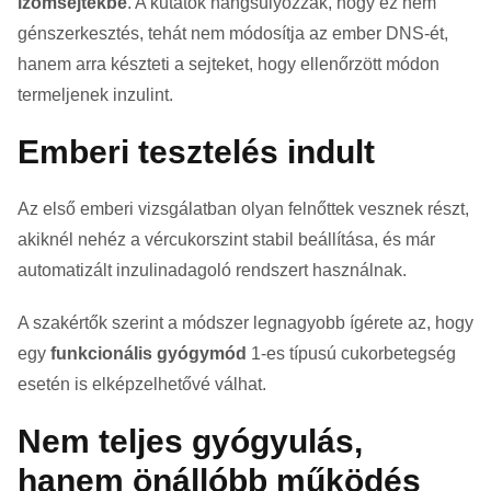
izomsejtekbe
. A kutatók hangsúlyozzák, hogy ez nem
génszerkesztés, tehát nem módosítja az ember DNS-ét,
hanem arra készteti a sejteket, hogy ellenőrzött módon
termeljenek inzulint.
Emberi tesztelés indult
Az első emberi vizsgálatban olyan felnőttek vesznek részt,
akiknél nehéz a vércukorszint stabil beállítása, és már
automatizált inzulinadagoló rendszert használnak.
A szakértők szerint a módszer legnagyobb ígérete az, hogy
egy
funkcionális gyógymód
1-es típusú cukorbetegség
esetén is elképzelhetővé válhat.
Nem teljes gyógyulás,
hanem önállóbb működés