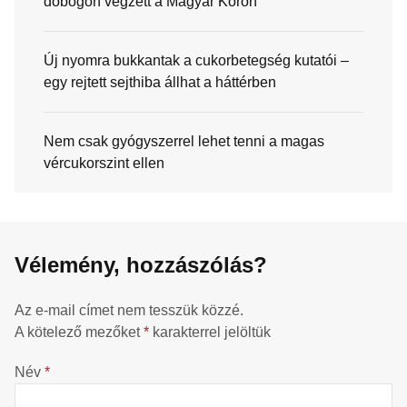
dobogón végzett a Magyar Körön
Új nyomra bukkantak a cukorbetegség kutatói –
egy rejtett sejthiba állhat a háttérben
Nem csak gyógyszerrel lehet tenni a magas
vércukorszint ellen
Vélemény, hozzászólás?
Az e-mail címet nem tesszük közzé.
A kötelező mezőket
*
karakterrel jelöltük
Név
*