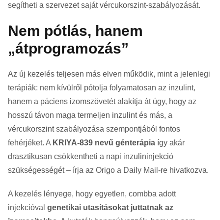
segítheti a szervezet saját vércukorszint-szabályozását.
Nem pótlás, hanem
„átprogramozás”
Az új kezelés teljesen más elven működik, mint a jelenlegi
terápiák: nem kívülről pótolja folyamatosan az inzulint,
hanem a páciens izomszövetét alakítja át úgy, hogy az
hosszú távon maga termeljen inzulint és más, a
vércukorszint szabályozása szempontjából fontos
fehérjéket. A
KRIYA-839 nevű génterápia
így akár
drasztikusan csökkentheti a napi inzulininjekció
szükségességét – írja az Origo a Daily Mail-re hivatkozva.
A kezelés lényege, hogy egyetlen, combba adott
injekcióval
genetikai utasításokat juttatnak az