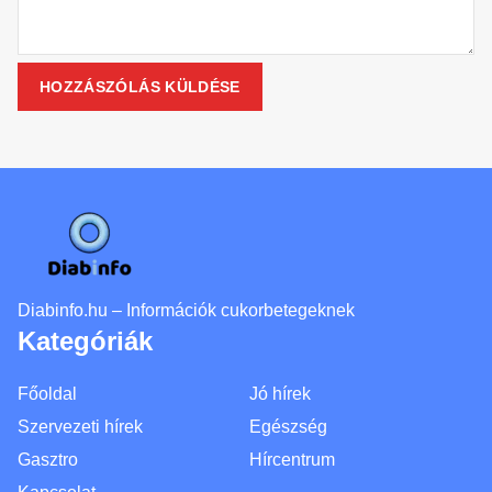
Diabinfo.hu – Információk cukorbetegeknek
Kategóriák
Főoldal
Jó hírek
Szervezeti hírek
Egészség
Gasztro
Hírcentrum