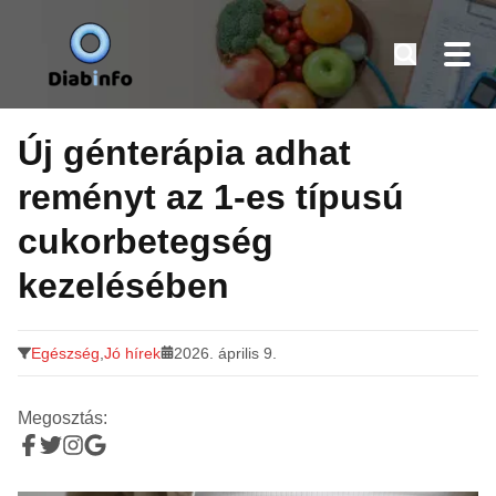
Diabinfo.hu – Információk cukorbetegeknek
Tovább
a
Új génterápia adhat
tartalomra
reményt az 1-es típusú
cukorbetegség
kezelésében
Egészség
,
Jó hírek
2026. április 9.
Megosztás: