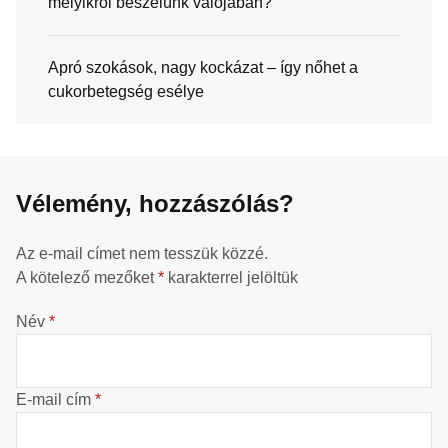
melyikről beszélünk valójában?
Apró szokások, nagy kockázat – így nőhet a
cukorbetegség esélye
Vélemény, hozzászólás?
Az e-mail címet nem tesszük közzé.
A kötelező mezőket
*
karakterrel jelöltük
Név
*
E-mail cím
*