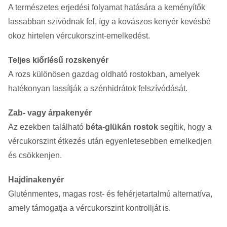
A természetes erjedési folyamat hatására a keményítők
lassabban szívódnak fel, így a kovászos kenyér kevésbé
okoz hirtelen vércukorszint-emelkedést.
Teljes kiőrlésű rozskenyér
A rozs különösen gazdag oldható rostokban, amelyek
hatékonyan lassítják a szénhidrátok felszívódását.
Zab- vagy árpakenyér
Az ezekben található
béta-glükán rostok
segítik, hogy a
vércukorszint étkezés után egyenletesebben emelkedjen
és csökkenjen.
Hajdinakenyér
Gluténmentes, magas rost- és fehérjetartalmú alternatíva,
amely támogatja a vércukorszint kontrollját is.