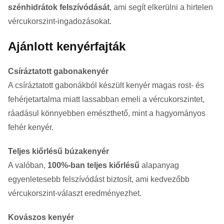
szénhidrátok felszívódását
, ami segít elkerülni a hirtelen
vércukorszint-ingadozásokat.
Ajánlott kenyérfajták
Csíráztatott gabonakenyér
A csíráztatott gabonákból készült kenyér magas rost- és
fehérjetartalma miatt lassabban emeli a vércukorszintet,
ráadásul könnyebben emészthető, mint a hagyományos
fehér kenyér.
Teljes kiőrlésű búzakenyér
A valóban,
100%-ban teljes kiőrlésű
alapanyag
egyenletesebb felszívódást biztosít, ami kedvezőbb
vércukorszint-választ eredményezhet.
Kovászos kenyér