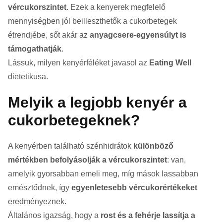
vércukorszintet
. Ezek a kenyerek megfelelő
mennyiségben jól beilleszthetők a cukorbetegek
étrendjébe, sőt akár az
anyagcsere-egyensúlyt is
támogathatják
.
Lássuk, milyen kenyérféléket javasol az
Eating Well
dietetikusa.
Melyik a legjobb kenyér a
cukorbetegeknek?
A kenyérben található szénhidrátok
különböző
mértékben befolyásolják a vércukorszintet
: van,
amelyik gyorsabban emeli meg, míg mások lassabban
emésztődnek, így
egyenletesebb vércukorértékeket
eredményeznek.
Általános igazság, hogy a
rost és a fehérje lassítja a