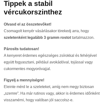
Tippek a stabil
vércukorszinthez
Olvasd el az összetevőket!
Csomagolt kenyér vásárlásakor törekedj arra, hogy
szeletenként legalább 3 gramm rostot
tartalmazzon.
Párosíts tudatosan!
A kenyeret érdemes egészséges zsírokkal és fehérjével
együtt fogyasztani, például avokádóval, tojással vagy
cukormentes mogyoróvajjal.
Figyelj a mennyiségre!
Eleinte mérd le a szeleteket, amíg nem megy biztosan
„szemre”. Ha már rutinos vagy, akkor is érdemes időnként
visszamérni, hogy valóban jól saccolsz-e.