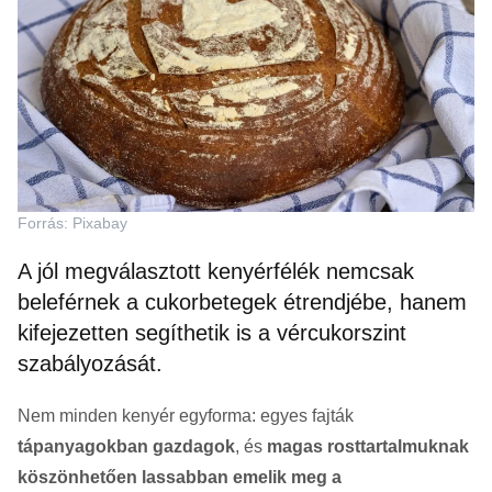
Forrás: Pixabay
A jól megválasztott kenyérfélék nemcsak
beleférnek a cukorbetegek étrendjébe, hanem
kifejezetten segíthetik is a vércukorszint
szabályozását.
Nem minden kenyér egyforma: egyes fajták
tápanyagokban gazdagok
, és
magas rosttartalmuknak
köszönhetően lassabban emelik meg a