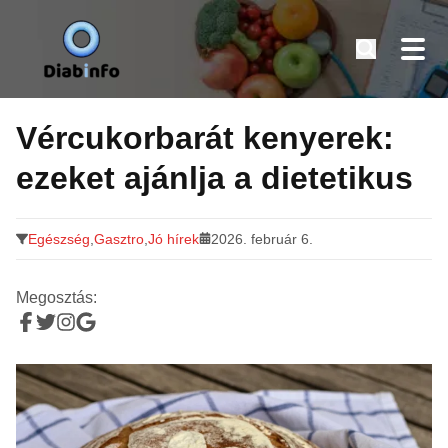
Diabinfo.hu – Információk cukorbetegeknek
Tovább
a
Vércukorbarát kenyerek:
tartalomra
ezeket ajánlja a dietetikus
Egészség
,
Gasztro
,
Jó hírek
2026. február 6.
Megosztás: