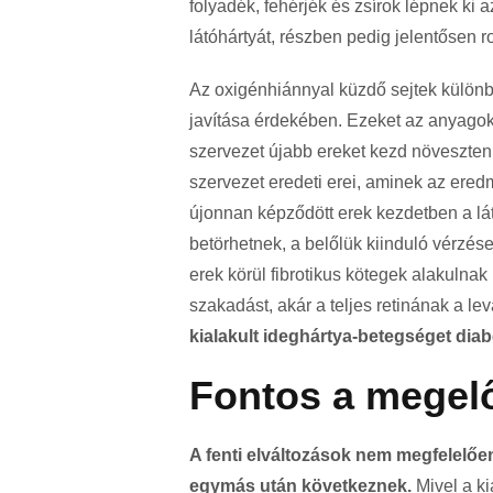
folyadék, fehérjék és zsírok lépnek ki 
látóhártyát, részben pedig jelentősen r
Az oxigénhiánnyal küzdő sejtek különb
javítása érdekében. Ezeket az anyagok
szervezet újabb ereket kezd növeszteni
szervezet eredeti erei, aminek az ered
újonnan képződött erek kezdetben a lát
betörhetnek, a belőlük kiinduló vérzés
erek körül fibrotikus kötegek alakulna
szakadást, akár a teljes retinának a le
kialakult ideghártya-betegséget dia
Fontos a megel
A fenti elváltozások nem megfelelőe
egymás után következnek.
Mivel a ki