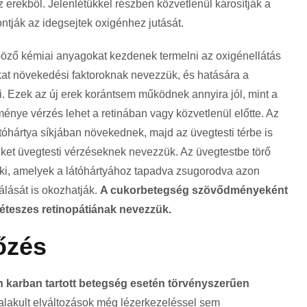
az erekből. Jelenlétükkel részben közvetlenül károsítják a
ontják az idegsejtek oxigénhez jutását.
öző kémiai anyagokat kezdenek termelni az oxigénellátás
at növekedési faktoroknak nevezzük, és hatására a
. Ezek az új erek korántsem működnek annyira jól, mint a
ménye vérzés lehet a retinában vagy közvetlenül előtte. Az
óhártya síkjában növekednek, majd az üvegtesti térbe is
eket üvegtesti vérzéseknek nevezzük. Az üvegtestbe törő
k ki, amelyek a látóhártyához tapadva zsugorodva azon
válását is okozhatják.
A cukorbetegség szövődményeként
béteszes retinopátiának nevezzük.
őzés
n karban tartott betegség esetén törvényszerűen
alakult elváltozások még lézerkezeléssel sem