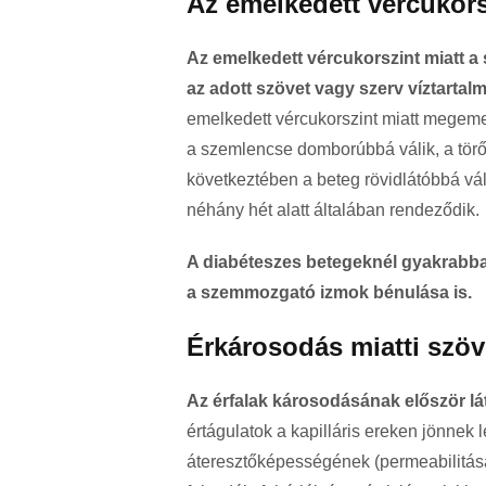
Az emelkedett vércukor
Az emelkedett vércukorszint miatt a 
az adott szövet vagy szerv víztartalm
emelkedett vércukorszint miatt megemel
a szemlencse domborúbbá válik, a törőer
következtében a beteg rövidlátóbbá vál
néhány hét alatt általában rendeződik.
A diabéteszes betegeknél gyakrabban 
a szemmozgató izmok bénulása is.
Érkárosodás miatti sz
Az érfalak károsodásának először lá
értágulatok a kapilláris ereken jönnek 
áteresztőképességének (permeabilitás