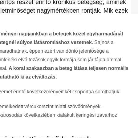
entős részét érintő krónikus betegség, aminek
letminőséget nagymértékben rontják. Mik ezek
ményei napjainkban a betegek közel egyharmadánál
betegnél súlyos látásromláshoz vezetnek.
Sajnos a
aradhatnak, éppen ezért van döntő jelentősége a
mfenéki elváltozások egyik formája sem jár fájdalommal
sal.
A korai szakaszban a beteg látása teljesen normális
tatható ki az elváltozás.
emet érintő következményeit két csoportba sorolhatjuk:
emelkedett vércukorszint miatti szövődmények.
károsodás következtében kialakult keringési zavarhoz