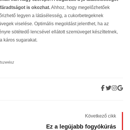
fáradtságot is okozhat.
Ahhoz, hogy megelőzhetőek
rizhető legyen a látásélesség, a cukorbetegeknek
vegek viselése. Optimális megoldást jelenthet, ha az
fényre sötétedő lencsével ellátott szemüveget készíttetnek,
 a káros sugarakat.
tszerész
Következő cikk
Ez a legújabb fogyókúrás