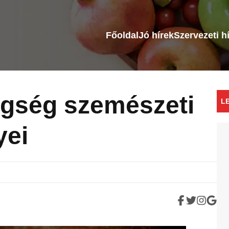
Főoldal
Jó hírek
Szervezeti h
egség szemészeti
L
ei