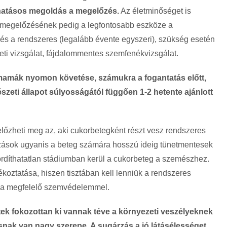
hatásos megoldás a megelőzés.
Az életminőséget is
 megelőzésének pedig a legfontosabb eszköze a
a és a rendszeres (legalább évente egyszeri), szükség esetén
ti vizsgálat, fájdalommentes szemfenékvizsgálat.
mamák nyomon követése, számukra a fogantatás előtt,
észeti állapot súlyosságától függően 1-2 hetente ajánlott
lőzheti meg az, aki cukorbetegként részt vesz rendszeres
ozások ugyanis a beteg számára hosszú ideig tünetmentesek
rdíthatatlan stádiumban kerül a cukorbeteg a szemészhez.
koztatása, hiszen tisztában kell lenniük a rendszeres
s a megfelelő szemvédelemmel.
ttek fokozottan ki vannak téve a környezeti veszélyeknek
ásnak van nagy szerepe. A sugárzás a jó látásélességet