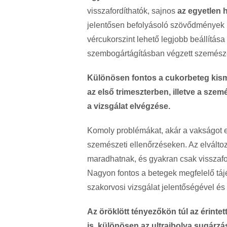
visszafordíthatók, sajnos
az egyetlen 
jelentősen befolyásoló szövődmények
vércukorszint lehető legjobb beállítás
szembogártágításban végzett szemésze
Különösen fontos a cukorbeteg kis
az első trimeszterben, illetve a szem
a vizsgálat elvégzése.
Komoly problémákat, akár a vakságot e
szemészeti ellenőrzéseken. Az elvált
maradhatnak, és gyakran csak visszafo
Nagyon fontos a betegek megfelelő tájé
szakorvosi vizsgálat jelentőségével é
Az öröklött tényezőkön túl az érinte
is, különösen az ultraibolya sugárz