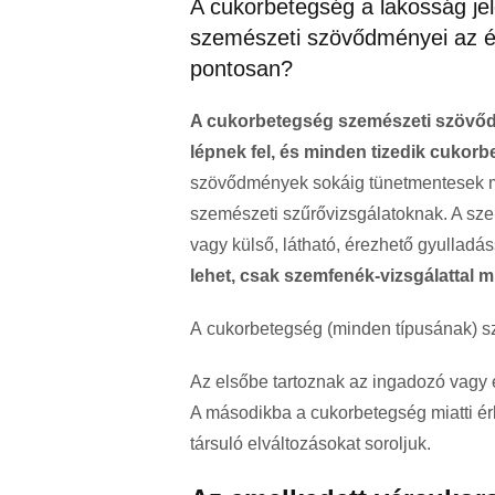
A cukorbetegség a lakosság jel
szemészeti szövődményei az é
pontosan?
A cukorbetegség szemészeti szövőd
lépnek fel, és minden tizedik cukor
szövődmények sokáig tünetmentesek m
szemészeti szűrővizsgálatoknak. A sze
vagy külső, látható, érezhető gyulladás
lehet, csak szemfenék-vizsgálattal mu
A cukorbetegség (minden típusának) sz
Az elsőbe tartoznak az ingadozó vagy 
A másodikba a cukorbetegség miatti ér
társuló elváltozásokat soroljuk.