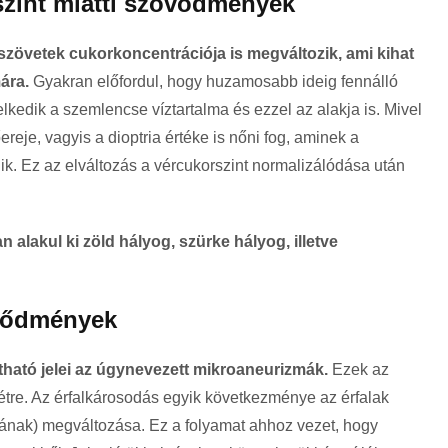
szint miatti szövődmények
szövetek cukorkoncentrációja is megváltozik, ami kihat
ára.
Gyakran előfordul, hogy huzamosabb ideig fennálló
kedik a szemlencse víztartalma és ezzel az alakja is. Mivel
eje, vagyis a dioptria értéke is nőni fog, aminek a
ik. Ez az elváltozás a vércukorszint normalizálódása után
alakul ki zöld hályog, szürke hályog, illetve
övődmények
tható jelei az úgynevezett mikroaneurizmák.
Ezek az
létre. Az érfalkárosodás egyik következménye az érfalak
ának) megváltozása. Ez a folyamat ahhoz vezet, hogy