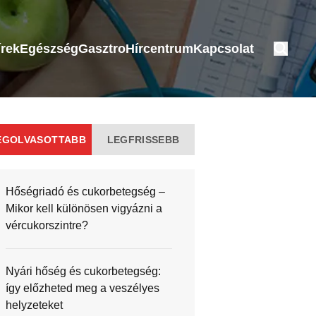
írek
Egészség
Gasztro
Hírcentrum
Kapcsolat
EGOLVASOTTABB
LEGFRISSEBB
Hőségriadó és cukorbetegség –
Mikor kell különösen vigyázni a
vércukorszintre?
Nyári hőség és cukorbetegség:
így előzheted meg a veszélyes
helyzeteket