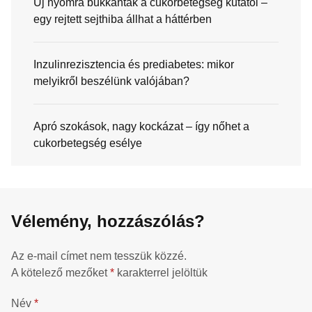
Új nyomra bukkantak a cukorbetegség kutatói –
egy rejtett sejthiba állhat a háttérben
Inzulinrezisztencia és prediabetes: mikor
melyikről beszélünk valójában?
Apró szokások, nagy kockázat – így nőhet a
cukorbetegség esélye
Vélemény, hozzászólás?
Az e-mail címet nem tesszük közzé.
A kötelező mezőket
*
karakterrel jelöltük
Név
*