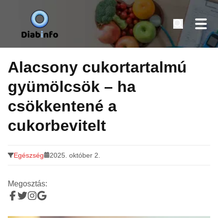
Diabinfo.hu – Információk cukorbetegeknek
Tovább
a
Alacsony cukortartalmú
tartalomra
gyümölcsök – ha
csökkentené a
cukorbevitelt
Egészség
2025. október 2.
Megosztás: