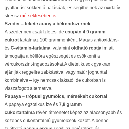
gyulladáscsökkentő hatásúak, és segíthetnek az oxidatív
stressz
mérséklésében is
.
Szeder – fekete arany a bélrendszernek
A szeder nemcsak ízletes, de
csupán 4,9 gramm
cukrot
tartalmaz 100 grammonként. Magas antioxidáns-
és
C-vitamin-tartalma
, valamint
oldható rostjai
miatt
támogatja a bélflóra egészségét és csökkenti a
vércukorszint-ingadozásokat.A dietetikusok gyakran
ajánlják reggelire zabkásával vagy natúr joghurttal
kombinálva – így nemcsak laktató, de cukorban is
visszafogott alternatíva.
Papaya – trópusi gyümölcs, mérsékelt cukorral
A papaya egzotikus íze és
7,8 gramm
cukortartalma
révén átmenetet képez az alacsonyabb és
közepes cukortartalmú gyümölcsök között. A benne
található
papain enzim
segíti az emésztést, és