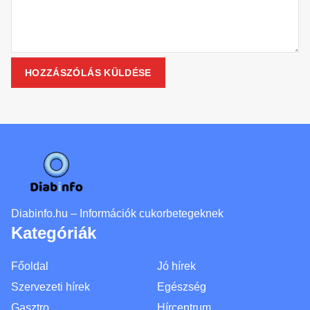
Diabinfo.hu – Információk cukorbetegeknek
Kategóriák
Főoldal
Jó hírek
Szervezeti hírek
Egészség
Gasztro
Hírcentrum