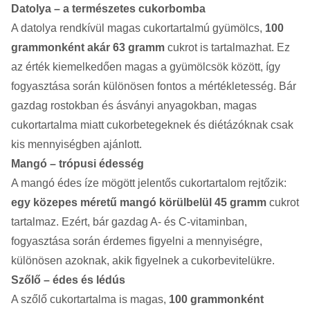
Datolya – a természetes cukorbomba
A datolya rendkívül magas cukortartalmú gyümölcs,
100
grammonként akár 63 gramm
cukrot is tartalmazhat. Ez
az érték kiemelkedően magas a gyümölcsök között, így
fogyasztása során különösen fontos a mértékletesség. Bár
gazdag rostokban és ásványi anyagokban, magas
cukortartalma miatt cukorbetegeknek és diétázóknak csak
kis mennyiségben ajánlott.
Mangó – trópusi édesség
A mangó édes íze mögött jelentős cukortartalom rejtőzik:
egy közepes méretű mangó körülbelül 45 gramm
cukrot
tartalmaz. Ezért, bár gazdag A- és C-vitaminban,
fogyasztása során érdemes figyelni a mennyiségre,
különösen azoknak, akik figyelnek a cukorbevitelükre.
Szőlő – édes és lédús
A szőlő cukortartalma is magas,
100 grammonként