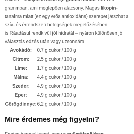
grammban, ami meglepően alacsony. Magas
likopin
-
tartalma miatt (ez egy erős antioxidáns) szerepet játszhat a
szív- és érrendszeri betegségek megelőzésében
is.Ráadásul rendkívül jól hidratál – nyáron különösen jó
választás edzés után vagy uzsonnára.
Avokádó:
0,7 g cukor / 100 g
Citrom:
2,5 g cukor / 100 g
Lime:
1,7 g cukor / 100 g
Málna:
4,4 g cukor / 100 g
Szeder:
4,9 g cukor / 100 g
Eper:
4,9 g cukor / 100 g
Görögdinnye:
6,2 g cukor / 100 g
Mire érdemes még figyelni?