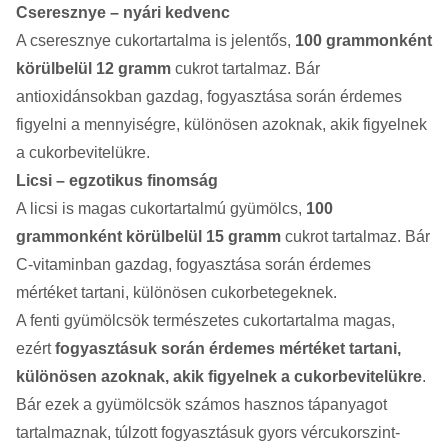
Cseresznye – nyári kedvenc
A cseresznye cukortartalma is jelentős,
100 grammonként
körülbelül 12 gramm
cukrot tartalmaz. Bár
antioxidánsokban gazdag, fogyasztása során érdemes
figyelni a mennyiségre, különösen azoknak, akik figyelnek
a cukorbevitelükre.
Licsi – egzotikus finomság
A licsi is magas cukortartalmú gyümölcs,
100
grammonként körülbelül 15 gramm
cukrot tartalmaz. Bár
C-vitaminban gazdag, fogyasztása során érdemes
mértéket tartani, különösen cukorbetegeknek.
A fenti gyümölcsök természetes cukortartalma magas,
ezért
fogyasztásuk során érdemes mértéket tartani,
különösen azoknak, akik figyelnek a cukorbevitelükre
.
Bár ezek a gyümölcsök számos hasznos tápanyagot
tartalmaznak, túlzott fogyasztásuk gyors vércukorszint-