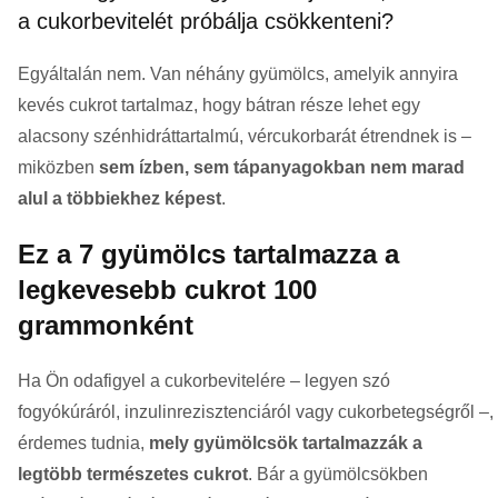
a cukorbevitelét próbálja csökkenteni?
Egyáltalán nem. Van néhány gyümölcs, amelyik annyira
kevés cukrot tartalmaz, hogy bátran része lehet egy
alacsony szénhidráttartalmú, vércukorbarát étrendnek is –
miközben
sem ízben, sem tápanyagokban nem marad
alul a többiekhez képest
.
Ez a 7 gyümölcs tartalmazza a
legkevesebb cukrot 100
grammonként
Ha Ön odafigyel a cukorbevitelére – legyen szó
fogyókúráról, inzulinrezisztenciáról vagy cukorbetegségről –,
érdemes tudnia,
mely gyümölcsök tartalmazzák a
legtöbb természetes cukrot
. Bár a gyümölcsökben