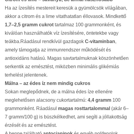
Ha az ízesítés mestereit keresük a gyümölcsök világában,
akkor a citrom és a lime vitathatatlan éllovasok. Mindkettő
1,7–2,5 gramm cukrot
tartalmaz 100 grammonként, és
kiválóan használhatók víz ízesítésére, öntetekbe vagy
teákba.Ráadásul rendkívül gazdagok
C-vitaminban
,
amely támogatja az immunrendszer működését és
antioxidáns hatású. Magas savtartalmuknak köszönhetően
serkentik az emésztést, miközben minimális glikémiás
terhelést jelentenek.
Málna – az édes íz nem mindig cukros
Sokan meglepődnek, de a málna édes íze ellenére
meglehetősen alacsony cukortartalmú:
4,4 gramm
100
grammonként. Ráadásul
magas rosttartalommal
(akár 6–
7 gramm/100 g) is büszkélkedhet, ami segíti a jóllakottság
érzését és az emésztést.
A benne található
antocianinok
és egyéb polifenolok