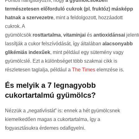
Fontos hangsúlyozni, hogy
a gyümölcsökben
természetesen előforduló cukrok (pl. fruktóz) másképp
hatnak a szervezetre
, mint a feldolgozott, hozzáadott
cukrok. A
gyümölcsök
rosttartalma
,
vitaminjai
és
antioxidánsai
jelen
lassítják a cukor felszívódását, így általában
alacsonyabb
glikémiás indexűek
, mint például egy sütemény vagy
gyümölcslé. Ezt a különbséget több szakmai cikk is
részletesen taglalja, például a
The Times
elemzése is.
És melyik a 7 legnagyobb
cukortartalmú gyümölcs?
Nézzük a „negatívlistát” is: ennek a hét gyümölcsnek
kiemelkedően magas a cukortartalma, így a
fogyasztásukra érdemes odafigyelni.