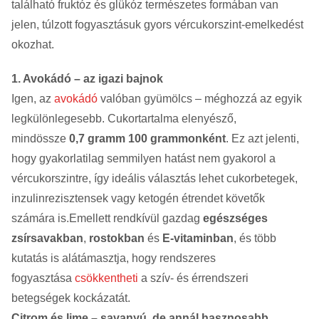
található fruktóz és glükóz természetes formában van
jelen, túlzott fogyasztásuk gyors vércukorszint-emelkedést
okozhat.
1. Avokádó – az igazi bajnok
Igen, az
avokádó
valóban gyümölcs – méghozzá az egyik
legkülönlegesebb. Cukortartalma elenyésző,
mindössze
0,7 gramm 100 grammonként
. Ez azt jelenti,
hogy gyakorlatilag semmilyen hatást nem gyakorol a
vércukorszintre, így ideális választás lehet cukorbetegek,
inzulinrezisztensek vagy ketogén étrendet követők
számára is.Emellett rendkívül gazdag
egészséges
zsírsavakban
,
rostokban
és
E-vitaminban
, és több
kutatás is alátámasztja, hogy rendszeres
fogyasztása
csökkentheti
a szív- és érrendszeri
betegségek kockázatát.
Citrom és lime – savanyú, de annál hasznosabb