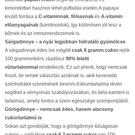
kimondottan hasznos lehet puffadás esetén.A papaya
kiváló forrása a
C-vitaminnak
,
fólsavnak
és
A-vitamin
előanyagainak
(karotinoidok), így különösen jót tesz a
bőrnek és az immunrendszernek is.
Sárgadinnye – a nyár legjobban hidratáló gyümölcse
A sárgadinnye édes íze mögött
csak 8 gramm cukor
rejlik
100 grammonként, ráadásul
90% feletti
víztartalommal
rendelkezik. Ez azt jelenti, hogy nemcsak
frissít, de remek választás azoknak is, akik kevesebb
szénhidrátot szeretnének bevinni.Káliumtartalma révén
segíthet a vérnyomás szabályozásában, és béta-karotint is
tartalmaz, amely fontos a szem egészsége szempontjából.
Görögdinnye – nemcsak édes, hanem alacsony
cukortartalmú is
Sokan azt gondolják, hogy a görögdinnye túlságosan
cukros – valójában
csak 6,2 gramm cukor
van 100