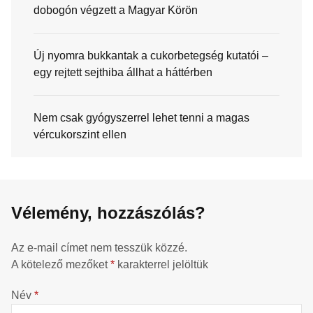
dobogón végzett a Magyar Körön
Új nyomra bukkantak a cukorbetegség kutatói –
egy rejtett sejthiba állhat a háttérben
Nem csak gyógyszerrel lehet tenni a magas
vércukorszint ellen
Vélemény, hozzászólás?
Az e-mail címet nem tesszük közzé.
A kötelező mezőket
*
karakterrel jelöltük
Név
*