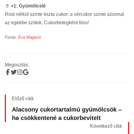
🥤
+1: Gyümölcslé
Rost nélkül szinte tiszta cukor: a vércukor szinte azonnal
az egekbe szökik. Cukorbetegként tilos!
Forrás:
Éva Magazin
Megosztás:
Előző cikk
Alacsony cukortartalmú gyümölcsök –
ha csökkentené a cukorbevitelt
Következő cikk