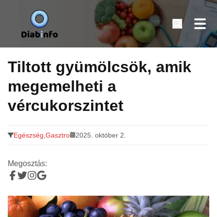
Diabinfo.hu – Információk cukorbetegeknek
Tovább
a
Tiltott gyümölcsök, amik
tartalomra
megemelheti a
vércukorszintet
Egészség
,
Gasztro
2025. október 2.
Megosztás: