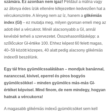
számára. Ez azonban nem igaz!
Például a málna vagy
az áfonya édes ízük ellenére kifejezetten kedvezően hat a
vércukorszintre. A lényeg nem az íz, hanem a
glikémiás
index (GI)
– ez mutatja meg, milyen gyorsan emeli meg az
adott étel a vércukrot. Minél alacsonyabb a GI, annál
kevésbé terheli a szervezetet. Összehasonlításképp: a
szőlőcukor GI-értéke 100. Ehhez képest 60 felett magas,
40–59 között közepes, 40 alatt pedig alacsony glikémiás
indexről beszélünk.
Egy tál friss gyümölcssalátában – mondjuk banánnal,
naranccsal, kivivel, eperrel és piros bogyós
gyümölcsökkel – minden gyümölcs más-más GI-
értéket képvisel. Mind finom, de nem mindegy, hogyan
hatnak a vércukorra!
A magasabb glikémiás indexű gyümölcsöket sem kell