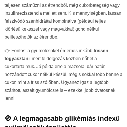
teljesen száműzni az étrendből, még cukorbetegség vagy
inzulinrezisztencia mellett sem. Kis mennyiségben, lassan
felszívódó szénhidráttal kombinálva (például teljes
kiőrlésű keksszel vagy magvakkal) gond nélkül
beilleszthetők az étrendbe.
👉 Fontos: a gyümölcsöket érdemes inkább
frissen
fogyasztani
, mert feldolgozás közben nőhet a
cukortartalmuk. Jó példa erre a mazsola: bár natúr,
hozzáadott cukor nélkül készül, mégis sokkal több benne a
cukor, mint a friss szőlőben. Ugyanez igaz a legtöbb
szárított, aszalt gyümölcsre is – ezekkel jobb óvatosnak
lenni.
🚫 A legmagasabb glikémiás indexű