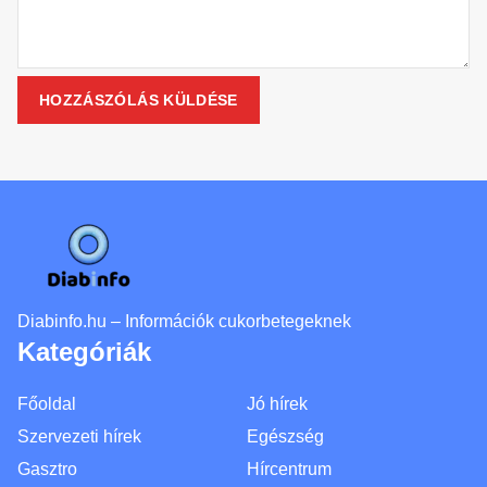
Diabinfo.hu – Információk cukorbetegeknek
Kategóriák
Főoldal
Jó hírek
Szervezeti hírek
Egészség
Gasztro
Hírcentrum