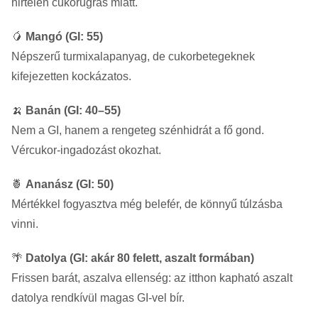
hirtelen cukorugrás miatt.
🥭
Mangó (GI: 55)
Népszerű turmixalapanyag, de cukorbetegeknek
kifejezetten kockázatos.
🍌
Banán (GI: 40–55)
Nem a GI, hanem a rengeteg szénhidrát a fő gond.
Vércukor-ingadozást okozhat.
🍍
Ananász (GI: 50)
Mértékkel fogyasztva még belefér, de könnyű túlzásba
vinni.
🌴
Datolya (GI: akár 80 felett, aszalt formában)
Frissen barát, aszalva ellenség: az itthon kapható aszalt
datolya rendkívül magas GI-vel bír.