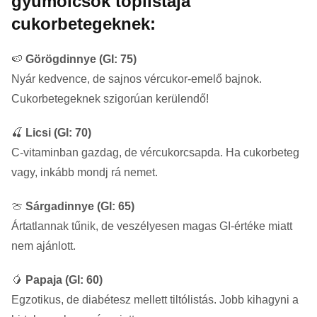
gyümölcsök toplistája
cukorbetegeknek:
🍉
Görögdinnye (GI: 75)
Nyár kedvence, de sajnos vércukor-emelő bajnok.
Cukorbetegeknek szigorúan kerülendő!
🍒
Licsi (GI: 70)
C-vitaminban gazdag, de vércukorcsapda. Ha cukorbeteg
vagy, inkább mondj rá nemet.
🍈
Sárgadinnye (GI: 65)
Ártatlannak tűnik, de veszélyesen magas GI-értéke miatt
nem ajánlott.
🥭
Papaja (GI: 60)
Egzotikus, de diabétesz mellett tiltólistás. Jobb kihagyni a