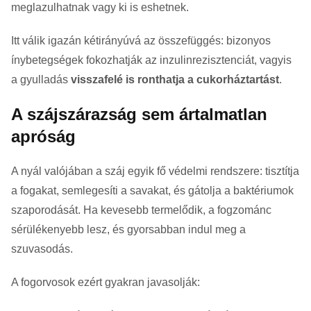
meglazulhatnak vagy ki is eshetnek.
Itt válik igazán kétirányúvá az összefüggés: bizonyos
ínybetegségek fokozhatják az inzulinrezisztenciát, vagyis
a gyulladás
visszafelé is ronthatja a cukorháztartást
.
A szájszárazság sem ártalmatlan
apróság
A nyál valójában a száj egyik fő védelmi rendszere: tisztítja
a fogakat, semlegesíti a savakat, és gátolja a baktériumok
szaporodását. Ha kevesebb termelődik, a fogzománc
sérülékenyebb lesz, és gyorsabban indul meg a
szuvasodás.
A fogorvosok ezért gyakran javasolják: