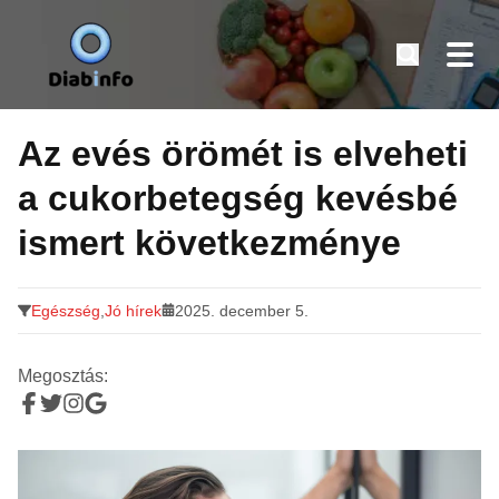
Diabinfo.hu – Információk cukorbetegeknek
Tovább
a
Az evés örömét is elveheti
tartalomra
a cukorbetegség kevésbé
ismert következménye
Egészség
,
Jó hírek
2025. december 5.
Megosztás: