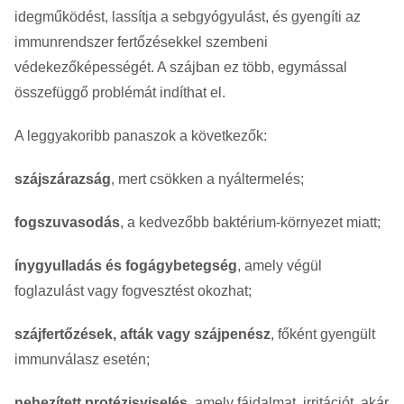
idegműködést, lassítja a sebgyógyulást, és gyengíti az
immunrendszer fertőzésekkel szembeni
védekezőképességét. A szájban ez több, egymással
összefüggő problémát indíthat el.
A leggyakoribb panaszok a következők:
szájszárazság
, mert csökken a nyáltermelés;
fogszuvasodás
, a kedvezőbb baktérium-környezet miatt;
ínygyulladás és fogágybetegség
, amely végül
foglazulást vagy fogvesztést okozhat;
szájfertőzések, afták vagy szájpenész
, főként gyengült
immunválasz esetén;
nehezített protézisviselés
, amely fájdalmat, irritációt, akár