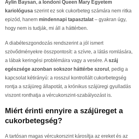
Aylin Baysan, a londoni Queen Mary Egyetem
kariológusa
szerint ez sok cukorbeteg számára nem ritka
epizód, hanem
mindennapi tapasztalat
– gyakran úgy,
hogy nem is tudják, mi áll a háttérben.
A diabéteszgondozás rendszerint a jól ismert
szövődményekre összpontosít: a szívre, a látás romlására,
a lábak keringési problémáira vagy a vesére. A
száj
egészsége azonban sokszor háttérbe szorul
, pedig a
kapcsolat kétirányú: a rosszul kontrollált cukorbetegség
rontja a szájüreg állapotát, a krónikus szájüregi gyulladás
viszont ronthatja a vércukorszint-szabályozást is.
Miért érinti ennyire a szájüreget a
cukorbetegség?
A tartósan magas vércukorszint károsítja az ereket és az