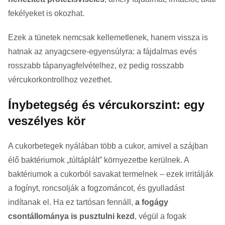
fekélyeket is okozhat.
Ezek a tünetek nemcsak kellemetlenek, hanem vissza is
hatnak az anyagcsere-egyensúlyra: a fájdalmas evés
rosszabb tápanyagfelvételhez, ez pedig rosszabb
vércukorkontrollhoz vezethet.
Ínybetegség és vércukorszint: egy
veszélyes kör
A cukorbetegek nyálában több a cukor, amivel a szájban
élő baktériumok „túltáplált” környezetbe kerülnek. A
baktériumok a cukorból savakat termelnek – ezek irritálják
a fogínyt, roncsolják a fogzománcot, és gyulladást
indítanak el. Ha ez tartósan fennáll,
a fogágy
csontállománya is pusztulni kezd
, végül a fogak