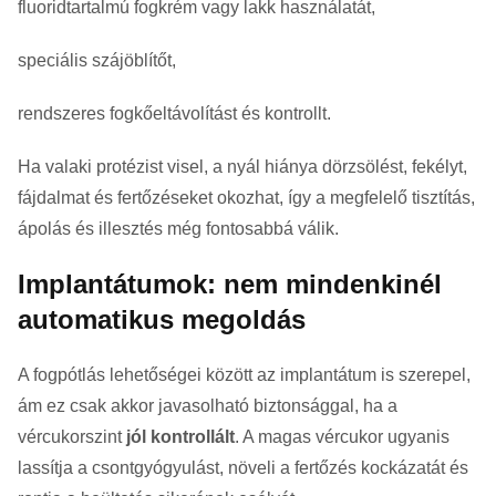
fluoridtartalmú fogkrém vagy lakk használatát,
speciális szájöblítőt,
rendszeres fogkőeltávolítást és kontrollt.
Ha valaki protézist visel, a nyál hiánya dörzsölést, fekélyt,
fájdalmat és fertőzéseket okozhat, így a megfelelő tisztítás,
ápolás és illesztés még fontosabbá válik.
Implantátumok: nem mindenkinél
automatikus megoldás
A fogpótlás lehetőségei között az implantátum is szerepel,
ám ez csak akkor javasolható biztonsággal, ha a
vércukorszint
jól kontrollált
. A magas vércukor ugyanis
lassítja a csontgyógyulást, növeli a fertőzés kockázatát és