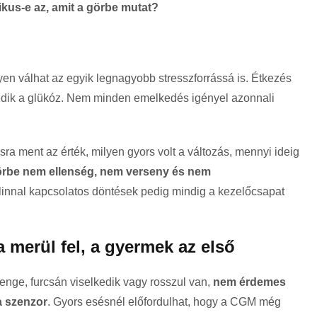
ikus-e az, amit a görbe mutat?
n válhat az egyik legnagyobb stresszforrássá is. Étkezés
edik a glükóz. Nem minden emelkedés igényel azonnali
a ment az érték, milyen gyors volt a változás, mennyi ideig
örbe nem ellenség, nem verseny és nem
linnal kapcsolatos döntések pedig mindig a kezelőcsapat
 merül fel, a gyermek az első
enge, furcsán viselkedik vagy rosszul van,
nem érdemes
a szenzor
. Gyors esésnél előfordulhat, hogy a CGM még