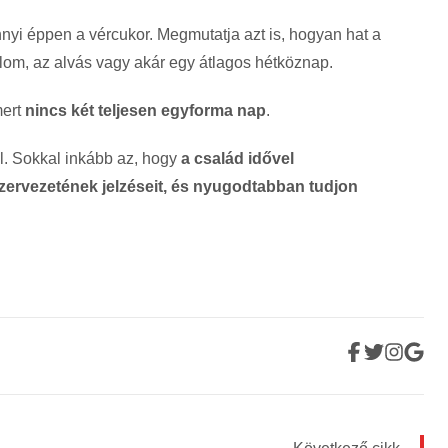
yi éppen a vércukor. Megmutatja azt is, hogyan hat a
lom, az alvás vagy akár egy átlagos hétköznap.
mert
nincs két teljesen egyforma nap
.
ll. Sokkal inkább az, hogy
a család idővel
ervezetének jelzéseit, és nyugodtabban tudjon