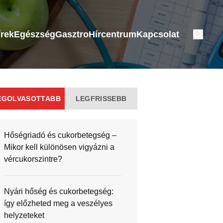
írek
Egészség
Gasztro
Hírcentrum
Kapcsolat
EGOLVASOTTABB
LEGFRISSEBB
Hőségriadó és cukorbetegség –
Mikor kell különösen vigyázni a
vércukorszintre?
Nyári hőség és cukorbetegség:
így előzheted meg a veszélyes
helyzeteket