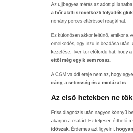
Az ujjbegyes mérés az adott pillanatb
a bőr alatti szövetközti folyadék glü
néhány perces eltéréssel reagálhat.
Ez különösen akkor feltűnő, amikor a vé
emelkedés, egy inzulin beadása utáni 
kezelése. Ilyenkor előfordulhat, hogy
a
ettől még egyik sem rossz
.
A CGM valódi ereje nem az, hogy egyet
irány, a sebesség és a mintázat is
.
Az első hetekben ne tök
Friss diagnózis után nagyon könnyű be
akarjon a család. Ez teljesen érthető 
időszak
. Érdemes azt figyelni,
hogyan