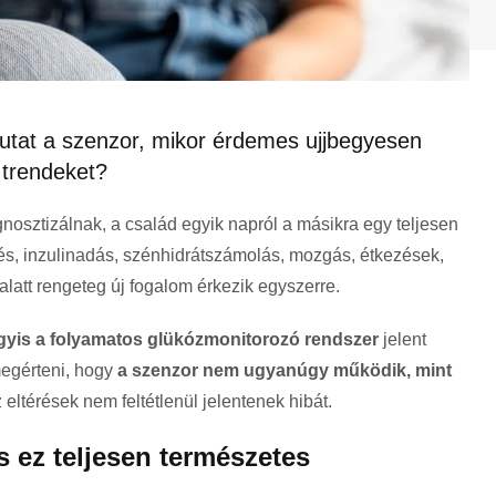
utat a szenzor, mikor érdemes ujjbegyesen
 trendeket?
osztizálnak, a család egyik napról a másikra egy teljesen
rés, inzulinadás, szénhidrátszámolás, mozgás, étkezések,
alatt rengeteg új fogalom érkezik egyszerre.
agyis a folyamatos glükózmonitorozó rendszer
jelent
egérteni, hogy
a szenzor nem ugyanúgy működik, mint
z eltérések nem feltétlenül jelentenek hibát.
 ez teljesen természetes