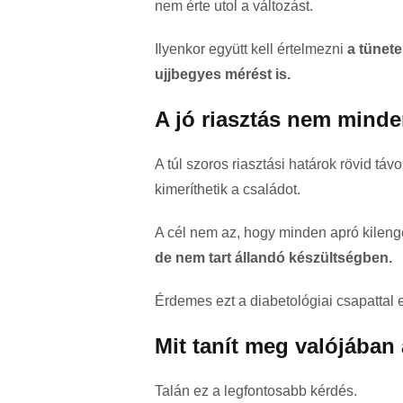
nem érte utol a változást.
Ilyenkor együtt kell értelmezni
a tünete
ujjbegyes mérést is.
A jó riasztás nem minde
A túl szoros riasztási határok rövid t
kimeríthetik a családot.
A cél nem az, hogy minden apró kileng
de nem tart állandó készültségben.
Érdemes ezt a diabetológiai csapattal 
Mit tanít meg valójába
Talán ez a legfontosabb kérdés.