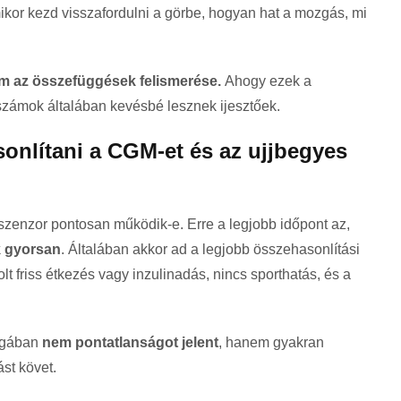
or kezd visszafordulni a görbe, hogyan hat a mozgás, mi
em az összefüggések felismerése.
Ahogy ezek a
 számok általában kevésbé lesznek ijesztőek.
onlítani a CGM-et és az ujjbegyes
 szenzor pontosan működik-e. Erre a legjobb időpont az,
k gyorsan
. Általában akkor ad a legjobb összehasonlítási
olt friss étkezés vagy inzulinadás, nincs sporthatás, és a
magában
nem pontatlanságot jelent
, hanem gyakran
st követ.