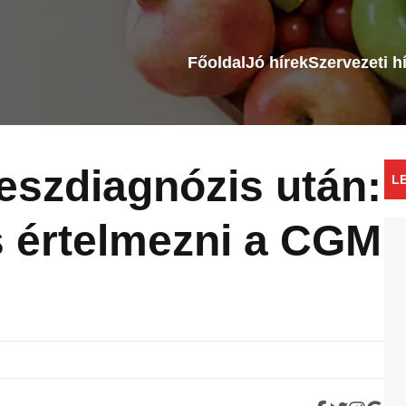
Főoldal
Jó hírek
Szervezeti h
teszdiagnózis után:
L
 értelmezni a CGM