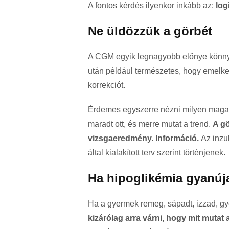
A fontos kérdés ilyenkor inkább az:
log
Ne üldözzük a görbét
A CGM egyik legnagyobb előnye könnye
után például természetes, hogy emelk
korrekciót.
Érdemes egyszerre nézni milyen magasr
maradt ott, és merre mutat a trend.
A g
vizsgaeredmény. Információ.
Az inzu
által kialakított terv szerint történjenek.
Ha hipoglikémia gyanúja
Ha a gyermek remeg, sápadt, izzad, gy
kizárólag arra várni, hogy mit mutat 