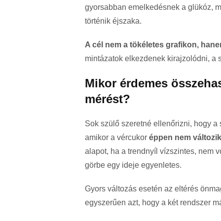
gyorsabban emelkedésnek a glükóz, mik
történik éjszaka.
A cél nem a tökéletes grafikon, han
mintázatok elkezdenek kirajzolódni, a
Mikor érdemes összehas
mérést?
Sok szülő szeretné ellenőrizni, hogy a
amikor a vércukor
éppen nem változi
alapot, ha a trendnyíl vízszintes, nem v
görbe egy ideje egyenletes.
Gyors változás esetén az eltérés ön
egyszerűen azt, hogy a két rendszer má