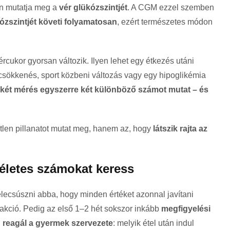
an mutatja meg a
vér glükózszintjét
. A CGM ezzel szemben
kózszintjét követi folyamatosan
, ezért természetes módon
rcukor gyorsan változik. Ilyen lehet egy étkezés utáni
csökkenés, sport közbeni változás vagy egy hipoglikémia
 két mérés egyszerre két különböző számot mutat – és
len pillanatot mutat meg, hanem az, hogy
látszik rajta az
életes számokat keress
lecsúszni abba, hogy minden értéket azonnal javítani
reakció. Pedig az első 1–2 hét sokszor inkább
megfigyelési
 reagál a gyermek szervezete
: melyik étel után indul