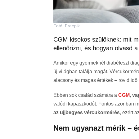
Fotó: Freepik
CGM kisokos szülőknek: mit m
ellenőrizni, és hogyan olvasd a
Amikor egy gyermeknél diabéteszt diagn
új világban találja magát. Vércukormé
alacsony és magas értékek – rövid idő 
Ebben sok család számára a
CGM
, v
valódi kapaszkodót. Fontos azonban m
az ujjbegyes vércukormérés
, ezért a
Nem ugyanazt mérik – és