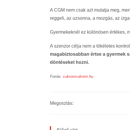
A CGM nem csak azt mutatja meg, menn
reggeli, az uzsonna, a mozgás, az izga
Gyermekeknél ez különösen értékes, 
A szenzor célja nem a tökéletes kontro
magabiztosabban értse a gyermek sz
döntéseket hozni.
Forrás:
cukromcukrom.hu
Megosztás: