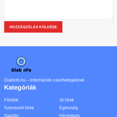
Diabinfo.hu – Információk cukorbetegeknek
Kategóriák
Főoldal
Jó hírek
Szervezeti hírek
Egészség
Gasztro
Hírcentrum