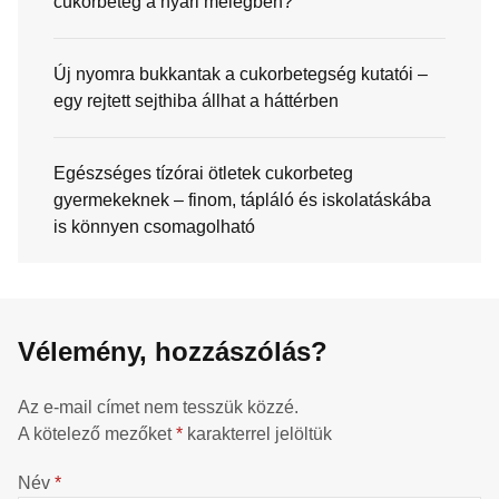
cukorbeteg a nyári melegben?
Új nyomra bukkantak a cukorbetegség kutatói –
egy rejtett sejthiba állhat a háttérben
Egészséges tízórai ötletek cukorbeteg
gyermekeknek – finom, tápláló és iskolatáskába
is könnyen csomagolható
Vélemény, hozzászólás?
Az e-mail címet nem tesszük közzé.
A kötelező mezőket
*
karakterrel jelöltük
Név
*