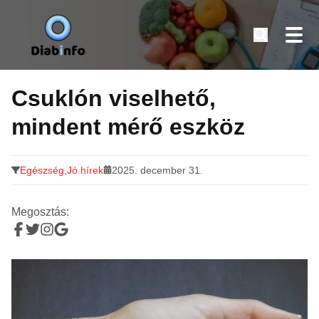
Diabinfo.hu – Információk cukorbetegeknek
Tovább
a
Csuklón viselhető,
tartalomra
mindent mérő eszköz
Egészség
,
Jó hírek
2025. december 31.
Megosztás: