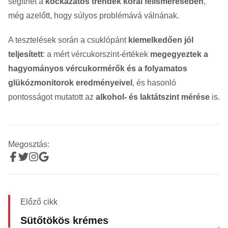
segíthet a
kockázatos trendek korai felismerésében
,
még azelőtt, hogy súlyos problémává válnának.
A tesztelések során a csuklópánt
kiemelkedően jól
teljesített
: a mért vércukorszint-értékek
megegyeztek a
hagyományos vércukormérők és a folyamatos
glükózmonitorok eredményeivel
, és hasonló
pontosságot mutatott az
alkohol- és laktátszint mérése
is.
Megosztás:
Előző cikk
Sütőtökös krémes