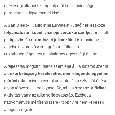
egészségi állapot szempontjából kulcsfontosságú
paramétert is figyelemmel kísér.
A
San Diego-i Kaliforniai Egyetem
kutatóinak eszköze
folyamatosan követi viselője vércukorszintjét
, emellett
pedig
szív- és érrendszeri jellemzőket
is monitoroz,
amelyek szoros összefüggésben állnak a
cukorbetegséggel és az általános egészségi állapottal.
A fejlesztés mögött tudatos szemlélet áll: a kutatók szerint
a cukorbetegség kezeléséhez nem elegendő egyetlen
mérési adat
, mivel a vércukorszintet és a szív működését
olyan tényezők is befolyásolják, mint a
stressz, a fizikai
aktivitás vagy az alkoholfogyasztás
. Ezeket a
hagyományos mérőrendszerek többnyire nem képesek
átfogóan rögzíteni.