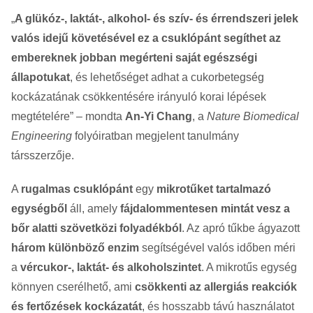
„
A glükóz-, laktát-, alkohol- és szív- és érrendszeri jelek
valós idejű követésével ez a csuklópánt segíthet az
embereknek jobban megérteni saját egészségi
állapotukat
, és lehetőséget adhat a cukorbetegség
kockázatának csökkentésére irányuló korai lépések
megtételére” – mondta
An-Yi Chang
, a
Nature Biomedical
Engineering
folyóiratban megjelent tanulmány
társszerzője.
A
rugalmas csuklópánt
egy
mikrotűket tartalmazó
egységből
áll, amely
fájdalommentesen mintát vesz a
bőr alatti szövetközi folyadékból
. Az apró tűkbe ágyazott
három különböző enzim
segítségével valós időben méri
a
vércukor-, laktát- és alkoholszintet
. A mikrotűs egység
könnyen cserélhető, ami
csökkenti az allergiás reakciók
és fertőzések kockázatát
, és hosszabb távú használatot