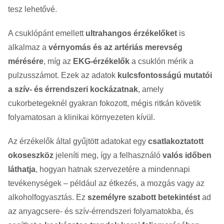
tesz lehetővé.
A csuklópánt emellett
ultrahangos érzékelőket
is
alkalmaz a
vérnyomás és az artériás merevség
mérésére
, míg az
EKG-érzékelők
a csuklón mérik a
pulzusszámot. Ezek az adatok
kulcsfontosságú mutatói
a szív- és érrendszeri kockázatnak
, amely
cukorbetegeknél gyakran fokozott, mégis ritkán követik
folyamatosan a klinikai környezeten kívül.
Az érzékelők által gyűjtött adatokat egy
csatlakoztatott
okoseszköz
jeleníti meg, így a felhasználó
valós időben
láthatja
, hogyan hatnak szervezetére a mindennapi
tevékenységek – például az étkezés, a mozgás vagy az
alkoholfogyasztás. Ez
személyre szabott betekintést
ad
az anyagcsere- és szív-érrendszeri folyamatokba, és