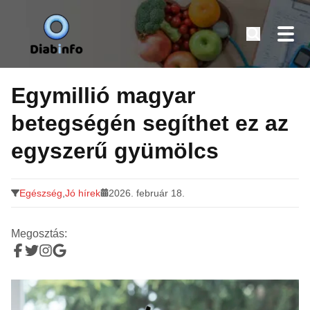
Diabinfo.hu – Információk cukorbetegeknek
Tovább
a
Egymillió magyar
tartalomra
betegségén segíthet ez az
egyszerű gyümölcs
Egészség
,
Jó hírek
2026. február 18.
Megosztás: