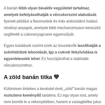
A banán
több olyan bioaktív vegyületet tartalmaz,
amelyek befolyásolhatják a vércukorszint alakulását
.
Ilyenek például a flavonoidok és más antioxidáns hatású
növényi anyagok, amelyek több mechanizmuson keresztül
segíthetik a cukoranyagcsere egyensúlyát.
Egyes kutatások szerint ezek az összetevők
lassíthatják a
szénhidrátok lebontását, így a cukrok felszívódása is
egyenletesebb lehet
. Ez hozzájárulhat a stabilabb
vércukorszinthez.
A zöld banán titka 💚
Különösen érdekes a kevésbé érett, „zöld” banán magas
rezisztens keményítő
tartalma. Ez egy olyan rost, amely
nem bomlik le a vékonybélben, hanem a vastagbélbe jutva