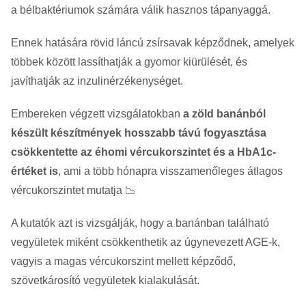
a bélbaktériumok számára válik hasznos tápanyaggá.
Ennek hatására rövid láncú zsírsavak képződnek, amelyek
többek között lassíthatják a gyomor kiürülését, és
javíthatják az inzulinérzékenységet.
Embereken végzett vizsgálatokban
a zöld banánból
készült készítmények hosszabb távú fogyasztása
csökkentette az éhomi vércukorszintet és a HbA1c-
értéket is
, ami a több hónapra visszamenőleges átlagos
vércukorszintet mutatja 📉
A kutatók azt is vizsgálják, hogy a banánban található
vegyületek miként csökkenthetik az úgynevezett AGE-k,
vagyis a magas vércukorszint mellett képződő,
szövetkárosító vegyületek kialakulását.