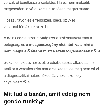
vércukrot bejuttassa a sejtekbe. Ha ez nem működik
megfelelően, a vércukorszint tartósan magas marad.
Hosszú távon ez érrendszeri, idegi, szív- és
veseproblémákhoz vezethet.
A
WHO
adatai szerint világszerte százmilliókat érint a
betegség, és
a mozgásszegény életmód, valamint a
nem megfelelő étrend miatt a szám folyamatosan nő
📊
Sokan élnek úgynevezett prediabéteszes állapotban is,
amikor a vércukorszint már emelkedett, de még nem éri el
a diagnosztikai határértéket. Ez viszont komoly
figyelmeztető jel.
Mit tud a banán, amit eddig nem
gondoltunk?🌿