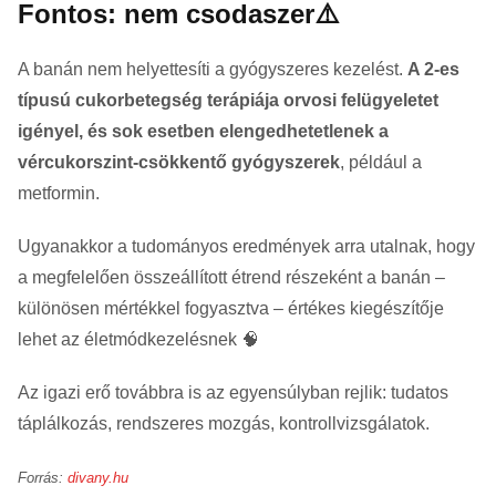
Fontos: nem csodaszer⚠️
A banán nem helyettesíti a gyógyszeres kezelést.
A 2-es
típusú cukorbetegség terápiája orvosi felügyeletet
igényel, és sok esetben elengedhetetlenek a
vércukorszint-csökkentő gyógyszerek
, például a
metformin.
Ugyanakkor a tudományos eredmények arra utalnak, hogy
a megfelelően összeállított étrend részeként a banán –
különösen mértékkel fogyasztva – értékes kiegészítője
lehet az életmódkezelésnek 🧠
Az igazi erő továbbra is az egyensúlyban rejlik: tudatos
táplálkozás, rendszeres mozgás, kontrollvizsgálatok.
Forrás:
divany.hu