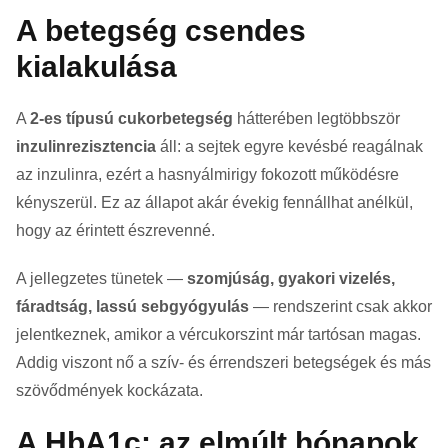
A betegség csendes
kialakulása
A
2-es típusú cukorbetegség
hátterében legtöbbször
inzulinrezisztencia
áll: a sejtek egyre kevésbé reagálnak
az inzulinra, ezért a hasnyálmirigy fokozott működésre
kényszerül. Ez az állapot akár évekig fennállhat anélkül,
hogy az érintett észrevenné.
A jellegzetes tünetek —
szomjúság, gyakori vizelés,
fáradtság, lassú sebgyógyulás
— rendszerint csak akkor
jelentkeznek, amikor a vércukorszint már tartósan magas.
Addig viszont nő a szív- és érrendszeri betegségek és más
szövődmények kockázata.
A HbA1c: az elmúlt hónapok