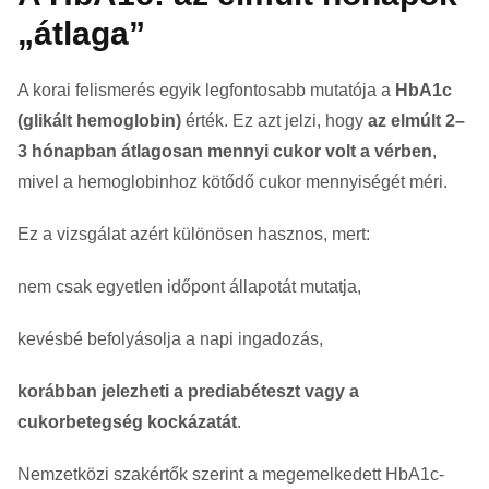
„átlaga”
A korai felismerés egyik legfontosabb mutatója a
HbA1c
(glikált hemoglobin)
érték. Ez azt jelzi, hogy
az elmúlt 2–
3 hónapban átlagosan mennyi cukor volt a vérben
,
mivel a hemoglobinhoz kötődő cukor mennyiségét méri.
Ez a vizsgálat azért különösen hasznos, mert:
nem csak egyetlen időpont állapotát mutatja,
kevésbé befolyásolja a napi ingadozás,
korábban jelezheti a prediabéteszt vagy a
cukorbetegség kockázatát
.
Nemzetközi szakértők szerint a megemelkedett HbA1c-