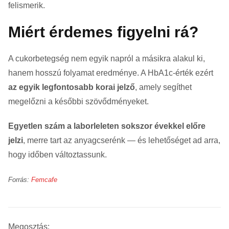
felismerik.
Miért érdemes figyelni rá?
A cukorbetegség nem egyik napról a másikra alakul ki,
hanem hosszú folyamat eredménye. A HbA1c-érték ezért
az egyik legfontosabb korai jelző
, amely segíthet
megelőzni a későbbi szövődményeket.
Egyetlen szám a laborleleten sokszor évekkel előre
jelzi
, merre tart az anyagcserénk — és lehetőséget ad arra,
hogy időben változtassunk.
Forrás:
Femcafe
Megosztás: