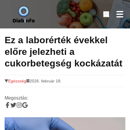
Diabinfo.hu – Információk cukorbetegeknek
Tovább
a
Ez a laborérték évekkel
tartalomra
előre jelezheti a
cukorbetegség kockázatát
Egészség
2026. február 18.
Megosztás: