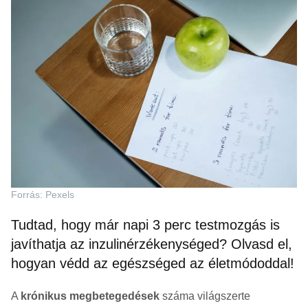
Forrás: Pexels
Tudtad, hogy már napi 3 perc testmozgás is
javíthatja az inzulinérzékenységed? Olvasd el,
hogyan védd az egészséged az életmódoddal!
A
krónikus megbetegedések
száma világszerte