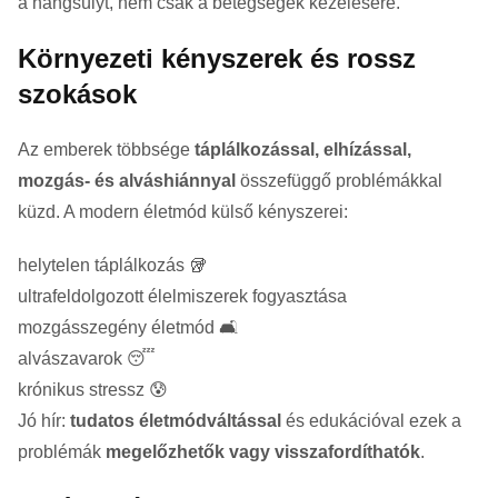
a hangsúlyt, nem csak a betegségek kezelésére.
Környezeti kényszerek és rossz
szokások
Az emberek többsége
táplálkozással, elhízással,
mozgás- és alváshiánnyal
összefüggő problémákkal
küzd. A modern életmód külső kényszerei:
helytelen táplálkozás 🥡
ultrafeldolgozott élelmiszerek fogyasztása
mozgásszegény életmód 🛋️
alvászavarok 😴
krónikus stressz 😰
Jó hír:
tudatos életmódváltással
és edukációval ezek a
problémák
megelőzhetők vagy visszafordíthatók
.