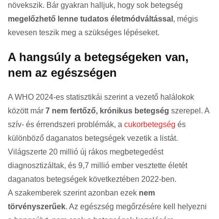
növekszik. Bár gyakran halljuk, hogy sok betegség
megelőzhető lenne tudatos életmódváltással
, mégis
kevesen teszik meg a szükséges lépéseket.
A hangsúly a betegségeken van,
nem az egészségen
A WHO 2024-es statisztikái szerint a vezető halálokok
között már
7 nem fertőző, krónikus betegség
szerepel. A
szív- és érrendszeri problémák, a
cukorbetegség
és
különböző daganatos betegségek vezetik a listát.
Világszerte 20 millió új rákos megbetegedést
diagnosztizáltak, és 9,7 millió ember vesztette életét
daganatos betegségek következtében 2022-ben.
A szakemberek szerint azonban ezek
nem
törvényszerűek
. Az egészség megőrzésére kell helyezni