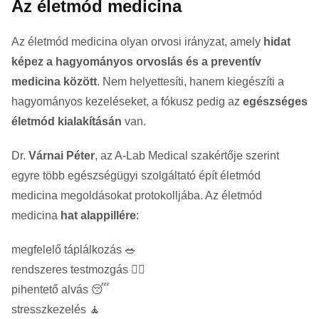
Az életmód medicina
Az életmód medicina olyan orvosi irányzat, amely
hidat
képez a hagyományos orvoslás és a preventív
medicina között
. Nem helyettesíti, hanem kiegészíti a
hagyományos kezeléseket, a fókusz pedig az
egészséges
életmód kialakításán
van.
Dr.
Várnai Péter
, az A-Lab Medical szakértője szerint
egyre több egészségügyi szolgáltató épít életmód
medicina megoldásokat protokolljába. Az életmód
medicina
hat alappillére
:
megfelelő táplálkozás 🥗
rendszeres testmozgás 🏃‍♀️
pihentető alvás 😴
stresszkezelés 🧘