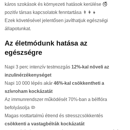
káros szokások és környezeti hatások kerülése 🚭
pozitív társas kapcsolatok fenntartása 👨‍👩‍👧
Ezek követésével jelentősen javíthatjuk egészségi
állapotunkat.
Az életmódunk hatása az
egészségre
Napi 3 perc intenzív testmozgás
12%-kal növeli az
inzulinérzékenységet
Napi 10 000 lépés akár
46%-kal csökkentheti a
szívroham kockázatát
Az immunrendszer működését 70%-ban a bélflóra
befolyásolja 🦠
Magas rosttartalmú étrend és stresszcsökkentés
csökkenti a vastagbélrák kockázatát