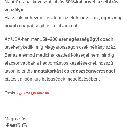
Napi 7 óránál kevesebb alvás
30%-kal növeli az elhízás
veszélyét
Ha valaki nehezen illeszti be az életmódváltást,
egészség
coach csapat
segítheti a folyamatot.
Az USA-ban már
150–200 ezer egészségügyi coach
tevékenykedik, míg Magyarországon csak néhány száz.
Bár az életmód medicina kezdeti költségei nem mindig
alacsonyabbak a hagyományos kezeléseknél, hosszú
távon jelentős
megtakarítást és egészségnyereséget
biztosít a krónikus betegségek megelőzésében.
Forrás:
egeszsegkalauz.hu
Megosztás: