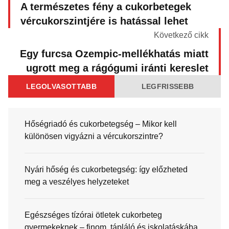
A természetes fény a cukorbetegek
vércukorszintjére is hatással lehet
Következő cikk
Egy furcsa Ozempic-mellékhatás miatt
ugrott meg a rágógumi iránti kereslet
LEGOLVASOTTABB
LEGFRISSEBB
Hőségriadó és cukorbetegség – Mikor kell
különösen vigyázni a vércukorszintre?
Nyári hőség és cukorbetegség: így előzheted
meg a veszélyes helyzeteket
Egészséges tízórai ötletek cukorbeteg
gyermekeknek – finom, tápláló és iskolatáskába