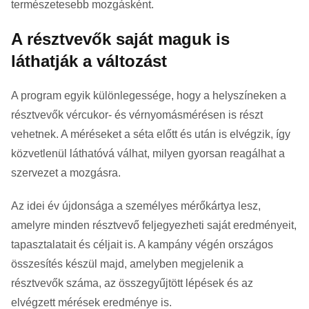
természetesebb mozgásként.
A résztvevők saját maguk is
láthatják a változást
A program egyik különlegessége, hogy a helyszíneken a
résztvevők vércukor- és vérnyomásmérésen is részt
vehetnek. A méréseket a séta előtt és után is elvégzik, így
közvetlenül láthatóvá válhat, milyen gyorsan reagálhat a
szervezet a mozgásra.
Az idei év újdonsága a személyes mérőkártya lesz,
amelyre minden résztvevő feljegyezheti saját eredményeit,
tapasztalatait és céljait is. A kampány végén országos
összesítés készül majd, amelyben megjelenik a
résztvevők száma, az összegyűjtött lépések és az
elvégzett mérések eredménye is.