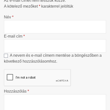
Az e-mail címet nem tesszük közzé.
A kötelező mezőket
*
karakterrel jelöltük
Név
*
E-mail cím
*
A nevem és e-mail címem mentése a böngészőben a
következő hozzászólásomhoz.
Hozzászólás
*