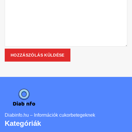
Diabinfo.hu – Információk cukorbetegeknek
Kategóriák