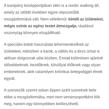
A kampány középpontjában idén is a nordic walking áll,
amely az utóbbi években egyre népszerűbb
mozgásformává vált. Nem véletlenül:
kíméli az ízületeket,
mégis szinte az egész testet átmozgatja
, ráadásul
viszonylag könnyen elsajátítható.
A speciális botok használata tehermentesítheti az
ízületeket, miközben a karok, a vállöv és a törzs izmai is
aktívan dolgoznak séta közben. Emiatt különösen ajánlott
idősebbeknek, kezdőknek, túlsúllyal élőknek vagy olyan
embereknek, akik valamilyen krónikus betegséggel élnek
együtt.
A szervezők szerint sokan éppen azért szeretnek bele
ebbe a mozgásformába, mert nem versenysportként élik
meg, hanem egy könnyebben beilleszthető,