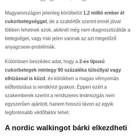
Magyarországon jelenleg körülbelül
1,2 millió ember él
cukorbetegséggel
, de a szakértők szerint ennél jóval
többen lehetnek azok, akiknél még nem diagnosztizálták a
betegséget, vagy már jelen vannak az azt megelőző
anyagcsere-problémák.
Különösen beszédes adat, hogy a
2-es típusú
cukorbetegek mintegy 90 százaléka túlsúllyal vagy
elhízással is küzd
, és körükben a magas vérnyomás
előfordulása is rendkívül gyakori. Éppen ezért a
szakemberek szerint a rendszeres testmozgás nem
egyszerűen ajánlott, hanem hosszú távon az egyik
legfontosabb védőfaktor lehet.
A nordic walkingot bárki elkezdheti