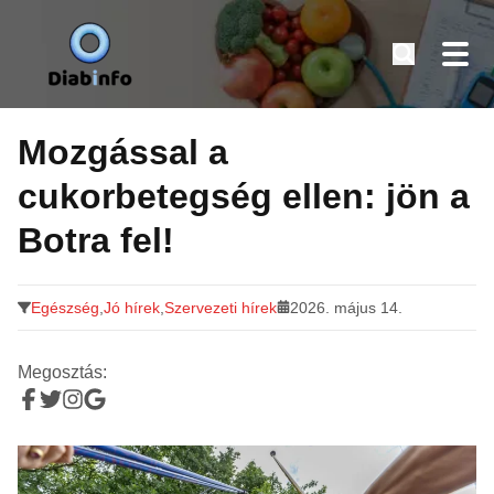
Diabinfo.hu – Információk cukorbetegeknek
Tovább
a
Mozgással a
tartalomra
cukorbetegség ellen: jön a
Botra fel!
Egészség
,
Jó hírek
,
Szervezeti hírek
2026. május 14.
Megosztás: