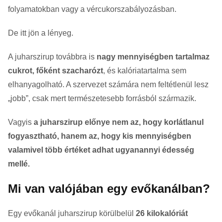
folyamatokban vagy a vércukorszabályozásban.
De itt jön a lényeg.
A juharszirup továbbra is
nagy mennyiségben tartalmaz
cukrot, főként szacharózt
, és kalóriatartalma sem
elhanyagolható. A szervezet számára nem feltétlenül lesz
„jobb”, csak mert természetesebb forrásból származik.
Vagyis
a juharszirup előnye nem az, hogy korlátlanul
fogyasztható, hanem az, hogy kis mennyiségben
valamivel több értéket adhat ugyanannyi édesség
mellé.
Mi van valójában egy evőkanálban?
Egy evőkanál juharszirup körülbelül
26 kilokalóriát