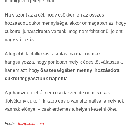
feldolgozott jellege miatt.
Ha viszont az a cél, hogy csökkenjen az összes
hozzáadott cukor mennyisége, akkor önmagában az, hogy
cukorról juharszirupra váltunk, még nem feltétlenül jelent
nagy változást.
A legtöbb táplálkozási ajánlás ma már nem azt
hangsúlyozza, hogy pontosan melyik édesítőt válasszuk,
hanem azt, hogy
összességében mennyi hozzáadott
cukrot fogyasztunk naponta.
A juharszirup tehát nem csodaszer, de nem is csak
„folyékony cukor”. Inkább egy olyan alternatíva, amelynek
vannak előnyei – csak érdemes a helyén kezelni őket.
Forrás:
hazipatika.com