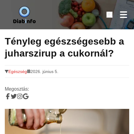
Diabinfo.hu – Információk cukorbetegeknek
Tovább
a
Tényleg egészségesebb a
tartalomra
juharszirup a cukornál?
Egészség
2026. június 5.
Megosztás: