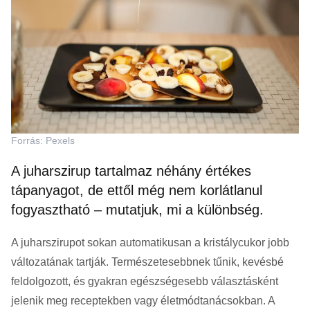
Forrás: Pexels
A juharszirup tartalmaz néhány értékes
tápanyagot, de ettől még nem korlátlanul
fogyasztható – mutatjuk, mi a különbség.
A juharszirupot sokan automatikusan a kristálycukor jobb
változatának tartják. Természetesebbnek tűnik, kevésbé
feldolgozott, és gyakran egészségesebb választásként
jelenik meg receptekben vagy életmódtanácsokban. A