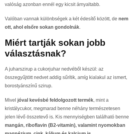
valóság azonban ennél egy kicsit árnyaltabb.
Valóban vannak különbségek a két édesítő között, de
nem
ott, ahol elsőre sokan gondolnák
.
Miért tartják sokan jobb
választásnak?
A juharszirup a cukorjuhar nedvéből készül: az
összegyűjtött nedvet addig sűrítik, amíg kialakul az ismert,
borostyánszínű szirup.
Mivel
jóval kevésbé feldolgozott termék
, mint a
kristálycukor, megmarad benne néhány természetesen
jelen lévő összetevő is. Kis mennyiségben található benne
mangán, riboflavin (B2-vitamin), valamint nyomokban
magnézium, cink, kálium és kalcium is.