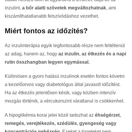
inzulint,
a bőr alatti szövetek megváltozhatnak
, ami
kiszámíthatatlanabb felszívódáshoz vezethet.
Miért fontos az időzítés?
Az inzulinterápia egyik legfontosabb része nem feltétlenül
az adag, hanem az, hogy
az inzulin, az étkezés és a napi
rutin összhangban legyen egymással.
Különösen a gyors hatású inzulinok esetén fontos követni
a kezelőorvos vagy diabetológus által javasolt időzítést.
Ha az étkezés jelentősen késik, vagy közben intenzív
mozgás történik, a vércukorszint váratlanul is csökkenhet.
A hipoglikémia korai jelei közé tartozhat az
éhségérzet,
remegés, verejtékezés, szédülés, gyengeség vagy
koncentrációs nehézség
. Ezeket a tüneteket nem