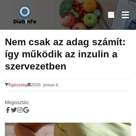
Diabinfo.hu – Információk cukorbetegeknek
Tovább
a
Nem csak az adag számít:
tartalomra
így működik az inzulin a
szervezetben
Egészség
2026. június 4.
Megosztás: