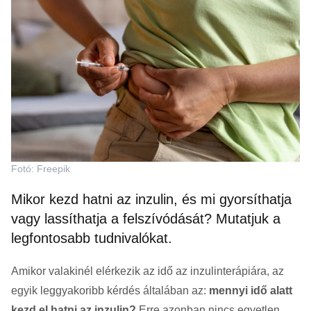
Fotó: Freepik
Mikor kezd hatni az inzulin, és mi gyorsíthatja
vagy lassíthatja a felszívódását? Mutatjuk a
legfontosabb tudnivalókat.
Amikor valakinél elérkezik az idő az inzulinterápiára, az
egyik leggyakoribb kérdés általában az:
mennyi idő alatt
kezd el hatni az inzulin?
Erre azonban nincs egyetlen,