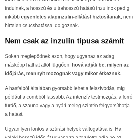
indulnak, a hosszú és ultrahosszú hatású inzulinok pedig
inkább
egyenletes alapinzulin-ellátást biztosítanak
, nem
hirtelen csúcshatással dolgoznak.
Nem csak az inzulin típusa számít
Sokan meglepődnek azon, hogy ugyanaz az adag
másképp hathat attól függően,
hová adják be, milyen az
időjárás, mennyit mozognak vagy mikor étkeznek.
A hasfalból általában gyorsabb lehet a felszívódás, míg
például a combból lassabb. Az intenzív testmozgás, a forró
fürdő, a szauna vagy a nyári meleg szintén felgyorsíthatja
a hatást.
Ugyanilyen fontos a szúrási helyek váltogatása is. Ha
valaki hosszú időn át ugyanarra a területre adja be az