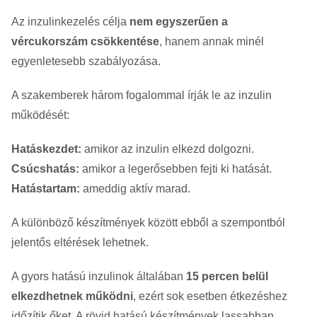
Az inzulinkezelés célja
nem egyszerűen a
vércukorszám csökkentése
, hanem annak minél
egyenletesebb szabályozása.
A szakemberek három fogalommal írják le az inzulin
működését:
Hatáskezdet:
amikor az inzulin elkezd dolgozni.
Csúcshatás:
amikor a legerősebben fejti ki hatását.
Hatástartam:
ameddig aktív marad.
A különböző készítmények között ebből a szempontból
jelentős eltérések lehetnek.
A gyors hatású inzulinok általában
15 percen belül
elkezdhetnek működni
, ezért sok esetben étkezéshez
időzítik őket. A rövid hatású készítmények lassabban