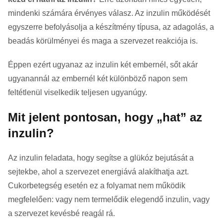
mindenki számára érvényes válasz. Az inzulin működését
egyszerre befolyásolja a készítmény típusa, az adagolás, a
beadás körülményei és maga a szervezet reakciója is.
Éppen ezért ugyanaz az inzulin két embernél, sőt akár
ugyanannál az embernél két különböző napon sem
feltétlenül viselkedik teljesen ugyanúgy.
Mit jelent pontosan, hogy „hat” az
inzulin?
Az inzulin feladata, hogy segítse a glükóz bejutását a
sejtekbe, ahol a szervezet energiává alakíthatja azt.
Cukorbetegség esetén ez a folyamat nem működik
megfelelően: vagy nem termelődik elegendő inzulin, vagy
a szervezet kevésbé reagál rá.