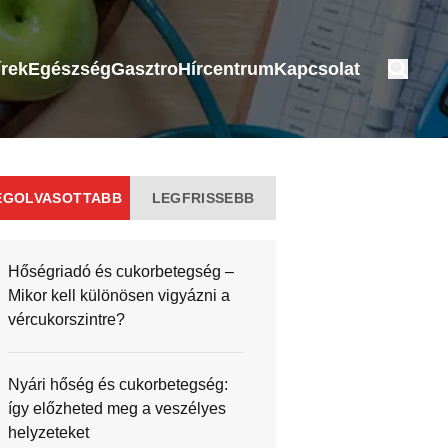
írek
Egészség
Gasztro
Hírcentrum
Kapcsolat
EGOLVASOTTABB
LEGFRISSEBB
Hőségriadó és cukorbetegség –
Mikor kell különösen vigyázni a
vércukorszintre?
Nyári hőség és cukorbetegség:
így előzheted meg a veszélyes
helyzeteket