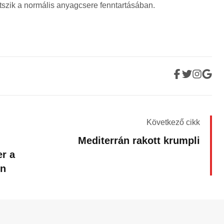
tszik a normális anyagcsere fenntartásában.
Következő cikk
Mediterrán rakott krumpli
r a
en