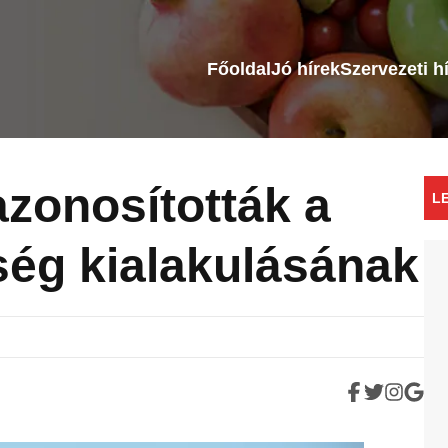
Főoldal
Jó hírek
Szervezeti h
azonosították a
L
ég kialakulásának