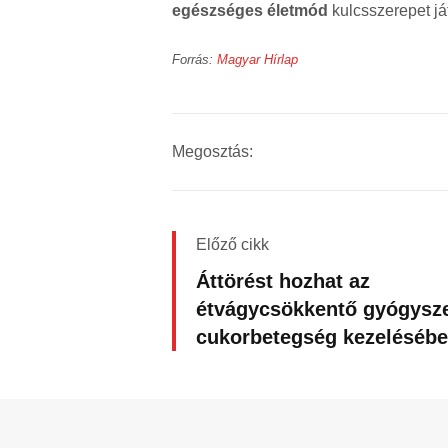
egészséges életmód
kulcsszerepet já
Forrás:
Magyar Hírlap
Megosztás:
Előző cikk
Áttörést hozhat az
étvágycsökkentő gyógysze
cukorbetegség kezeléséb