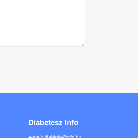
Diabetesz Info
e-mail:
diabinfo@ctfn.hu