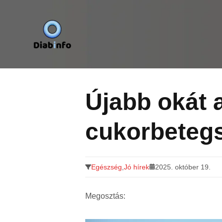
Diabinfo.hu – Információk cukorbetegeknek
Tovább
a
tartalomra
Újabb okát 
cukorbetegs
Egészség
,
Jó hírek
2025. október 19.
Megosztás: