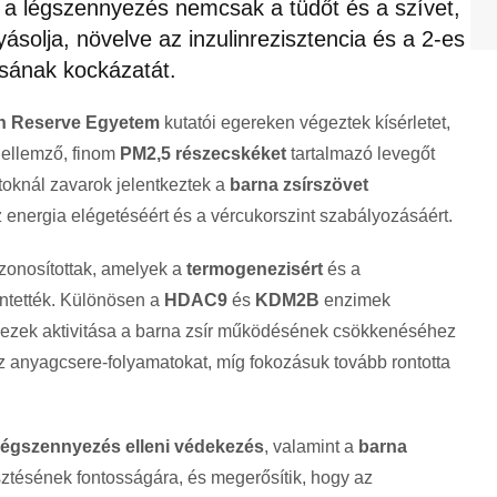
y a légszennyezés nemcsak a tüdőt és a szívet,
ásolja, növelve az inzulinrezisztencia és a 2-es
ásának kockázatát.
n Reserve Egyetem
kutatói egereken végeztek kísérletet,
jellemző, finom
PM2,5 részecskéket
tartalmazó levegőt
atoknál zavarok jelentkeztek a
barna zsírszövet
z energia elégetéséért és a vércukorszint szabályozásáért.
zonosítottak, amelyek a
termogenezisért
és a
intették. Különösen a
HDAC9
és
KDM2B
enzimek
l ezek aktivitása a barna zsír működésének csökkenéséhez
 az anyagcsere-folyamatokat, míg fokozásuk tovább rontotta
légszennyezés elleni védekezés
, valamint a
barna
sztésének fontosságára, és megerősítik, hogy az