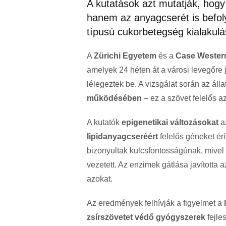
A kutatások azt mutatják, hog
hanem az anyagcserét is befoly
típusú cukorbetegség kialakul
A
Zürichi Egyetem
és a
Case Wester
amelyek 24 héten át a városi levegőre 
lélegeztek be. A vizsgálat során az áll
működésében
– ez a szövet felelős a
A kutatók
epigenetikai változásokat
a
lipidanyagcseréért
felelős géneket ér
bizonyultak kulcsfontosságúnak, mive
vezetett. Az enzimek gátlása javította
azokat.
Az eredmények felhívják a figyelmet a
zsírszövetet védő gyógyszerek
fejle