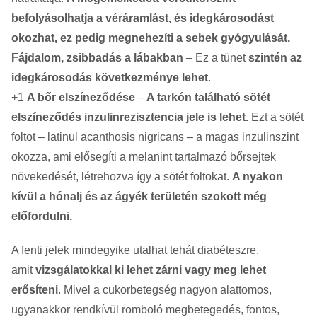
befolyásolhatja a véráramlást, és idegkárosodást
okozhat, ez pedig megnehezíti a sebek gyógyulását.
Fájdalom, zsibbadás a lábakban
– Ez a tünet
szintén az
idegkárosodás következménye lehet
.
+1
A bőr elszíneződése
–
A tarkón található sötét
elszíneződés inzulinrezisztencia jele is lehet.
Ezt a sötét
foltot – latinul acanthosis nigricans – a magas inzulinszint
okozza, ami elősegíti a melanint tartalmazó bőrsejtek
növekedését, létrehozva így a sötét foltokat.
A nyakon
kívül a hónalj és az ágyék területén szokott még
előfordulni.
A fenti jelek mindegyike utalhat tehát diabéteszre,
amit
vizsgálatokkal ki lehet zárni vagy meg lehet
erősíteni
. Mivel a cukorbetegség nagyon alattomos,
ugyanakkor rendkívül romboló megbetegedés, fontos,