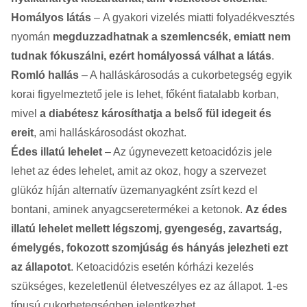
Homályos látás
– A gyakori vizelés miatti folyadékvesztés
nyomán
megduzzadhatnak a szemlencsék, emiatt nem
tudnak fókuszálni, ezért homályossá válhat a látás
.
Romló hallás
– A halláskárosodás a cukorbetegség egyik
korai figyelmeztető jele is lehet, főként fiatalabb korban,
mivel
a diabétesz károsíthatja a belső fül idegeit és
ereit
, ami halláskárosodást okozhat.
Édes illatú lehelet
– Az úgynevezett ketoacidózis jele
lehet az édes lehelet, amit az okoz, hogy a szervezet
glükóz híján alternatív üzemanyagként zsírt kezd el
bontani, aminek anyagcseretermékei a ketonok.
Az édes
illatú lehelet mellett légszomj, gyengeség, zavartság,
émelygés, fokozott szomjúság és hányás jelezheti ezt
az állapotot
. Ketoacidózis esetén kórházi kezelés
szükséges, kezeletlenül életveszélyes ez az állapot. 1-es
típusú cukorbetegségben jelentkezhet.