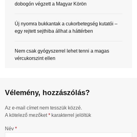
dobogón végzett a Magyar Körön
Új nyomra bukkantak a cukorbetegség kutatói –
egy rejtett sejthiba állhat a háttérben
Nem csak gyógyszerrel lehet tenni a magas
vércukorszint ellen
Vélemény, hozzászólás?
Az e-mail címet nem tesszük közzé.
A kötelező mezőket
*
karakterrel jelöltük
Név
*