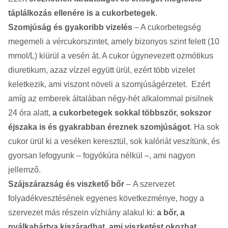
táplálkozás ellenére is a cukorbetegek
.
Szomjúság és gyakoribb vizelés
– A cukorbetegség
megemeli a vércukorszintet, amely bizonyos szint felett (10
mmol/L) kiürül a vesén át. A cukor úgynevezett ozmótikus
diuretikum, azaz vízzel együtt ürül, ezért több vizelet
keletkezik, ami viszont növeli a szomjúságérzetet. Ezért
amíg az emberek általában négy-hét alkalommal pisilnek
24 óra alatt,
a cukorbetegek sokkal többször, sokszor
éjszaka is és gyakrabban éreznek szomjúságot
. Ha sok
cukor ürül ki a veséken keresztül, sok kalóriát veszítünk, és
gyorsan lefogyunk – fogyókúra nélkül –, ami nagyon
jellemző.
Szájszárazság és viszkető bőr
– A szervezet
folyadékvesztésének egyenes következménye, hogy a
szervezet más részein vízhiány alakul ki:
a bőr, a
nyálkahártya kiszáradhat, ami viszketést okozhat
.