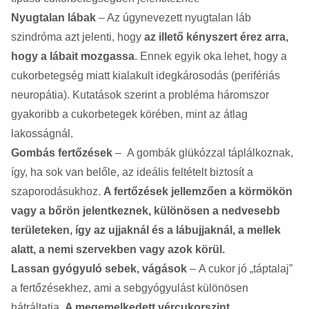
Nyugtalan lábak
– Az úgynevezett nyugtalan láb
szindróma azt jelenti, hogy
az illető kényszert érez arra,
hogy a lábait mozgassa
. Ennek egyik oka lehet, hogy a
cukorbetegség miatt kialakult idegkárosodás (perifériás
neuropátia). Kutatások szerint a probléma háromszor
gyakoribb a cukorbetegek körében, mint az átlag
lakosságnál.
Gombás fertőzések
– A gombák glükózzal táplálkoznak,
így, ha sok van belőle, az ideális feltételt biztosít a
szaporodásukhoz.
A fertőzések jellemzően a körmökön
vagy a bőrön jelentkeznek, különösen a nedvesebb
területeken, így az ujjaknál és a lábujjaknál, a mellek
alatt, a nemi szervekben vagy azok körül.
Lassan gyógyuló sebek, vágások
– A cukor jó „táptalaj”
a fertőzésekhez, ami a sebgyógyulást különösen
hátráltatja.
A megemelkedett vércukorszint