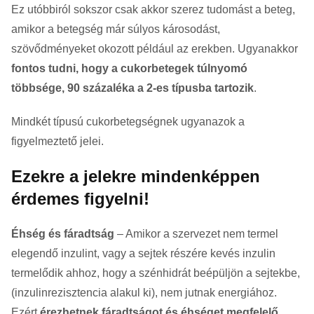
Ez utóbbiról sokszor csak akkor szerez tudomást a beteg,
amikor a betegség már súlyos károsodást,
szövődményeket okozott például az erekben. Ugyanakkor
fontos tudni, hogy a cukorbetegek túlnyomó
többsége, 90 százaléka a 2-es típusba tartozik
.
Mindkét típusú cukorbetegségnek ugyanazok a
figyelmeztető jelei.
Ezekre a jelekre mindenképpen
érdemes figyelni!
Éhség és fáradtság
– Amikor a szervezet nem termel
elegendő inzulint, vagy a sejtek részére kevés inzulin
termelődik ahhoz, hogy a szénhidrát beépüljön a sejtekbe,
(inzulinrezisztencia alakul ki), nem jutnak energiához.
Ezért
érezhetnek fáradtságot és éhséget megfelelő