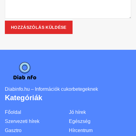
Diabinfo.hu – Információk cukorbetegeknek
Kategóriák
Főoldal
Jó hírek
Szervezeti hírek
Egészség
Gasztro
Hírcentrum