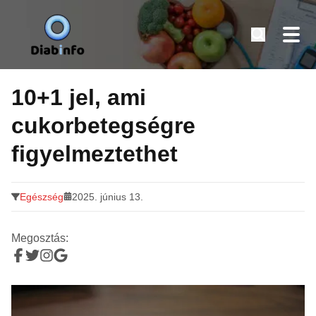
Diabinfo.hu – Információk cukorbetegeknek
Tovább
a
10+1 jel, ami
tartalomra
cukorbetegségre
figyelmeztethet
Egészség
2025. június 13.
Megosztás: