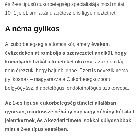
és 2-es típusú cukorbetegség specialistája most mutat
10+1 jelet, ami akár diabéteszre is figyelmeztethet!
A néma gyilkos
A cukorbetegség alattomos kór, amely
éveken,
évtizedeken át rombolja a szervezetet anélkül, hogy
komolyabb fizikális tüneteket okozna
, azaz nem fáj,
nem érezzük, hogy bajunk lenne. Ezért is nevezik néma
gyilkosnak – magyarázza a Cukorbetegközpont
belgyógyász, diabetológus, endokrinológus szakorvosa.
Az 1-es típusú cukorbetegség tünetei általában
gyorsan, mindössze néhány nap vagy néhány hét alatt
jelentkeznek, és a kezdeti tünetei sokkal súlyosabbak,
mint a 2-es típus esetében.