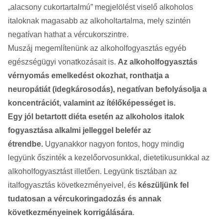
„alacsony cukortartalmú” megjelölést viselő alkoholos
italoknak magasabb az alkoholtartalma, mely szintén
negatívan hathat a vércukorszintre.
Muszáj megemlítenünk az alkoholfogyasztás egyéb
egészségügyi vonatkozásait is.
Az alkoholfogyasztás
vérnyomás emelkedést okozhat, ronthatja a
neuropátiát (idegkárosodás), negatívan befolyásolja a
koncentrációt, valamint az ítélőképességet is.
Egy jól betartott diéta esetén az alkoholos italok
fogyasztása alkalmi jelleggel belefér az
étrendbe.
Ugyanakkor nagyon fontos, hogy mindig
legyünk őszinték a kezelőorvosunkkal, dietetikusunkkal az
alkoholfogyasztást illetően. Legyünk tisztában az
italfogyasztás következményeivel, és
készüljünk fel
tudatosan a vércukoringadozás és annak
következményeinek korrigálására
.