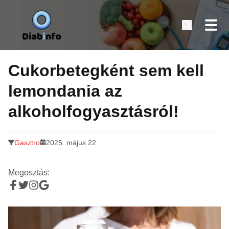
Diabinfo.hu – Információk cukorbetegeknek
Tovább
a
Cukorbetegként sem kell
tartalomra
lemondania az
alkoholfogyasztásról!
Gasztro
2025. május 22.
Megosztás: