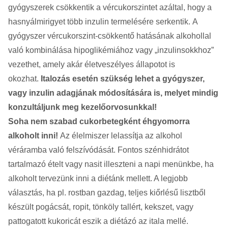
gyógyszerek csökkentik a vércukorszintet azáltal, hogy a
hasnyálmirigyet több inzulin termelésére serkentik. A
gyógyszer vércukorszint-csökkentő hatásának alkohollal
való kombinálása hipoglikémiához vagy „inzulinsokkhoz”
vezethet, amely akár életveszélyes állapotot is
okozhat.
Italozás esetén szükség lehet a gyógyszer,
vagy inzulin adagjának módosítására is, melyet mindig
konzultáljunk meg kezelőorvosunkkal!
Soha nem szabad cukorbetegként éhgyomorra
alkoholt inni!
Az élelmiszer lelassítja az alkohol
véráramba való felszívódását. Fontos szénhidrátot
tartalmazó ételt vagy nasit illeszteni a napi menünkbe, ha
alkoholt tervezünk inni a diétánk mellett. A legjobb
választás, ha pl. rostban gazdag, teljes kiőrlésű lisztből
készült pogácsát, ropit, tönköly tallért, kekszet, vagy
pattogatott kukoricát eszik a diétázó az itala mellé.