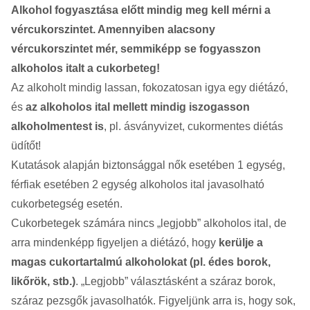
Alkohol fogyasztása előtt mindig meg kell mérni a
vércukorszintet. Amennyiben alacsony
vércukorszintet mér, semmiképp se fogyasszon
alkoholos italt a cukorbeteg!
Az alkoholt mindig lassan, fokozatosan igya egy diétázó,
és
az alkoholos ital mellett mindig iszogasson
alkoholmentest is
, pl. ásványvizet, cukormentes diétás
üdítőt!
Kutatások alapján biztonsággal nők esetében 1 egység,
férfiak esetében 2 egység alkoholos ital javasolható
cukorbetegség esetén.
Cukorbetegek számára nincs „legjobb” alkoholos ital, de
arra mindenképp figyeljen a diétázó, hogy
kerülje a
magas cukortartalmú alkoholokat (pl. édes borok,
likőrök, stb.)
. „Legjobb” választásként a száraz borok,
száraz pezsgők javasolhatók. Figyeljünk arra is, hogy sok,