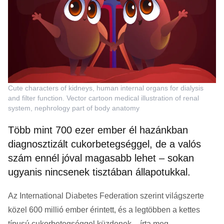
Cute characters of kidneys, human internal organs for dialysis
and filter function. Vector cartoon medical illustration of renal
system, nephrology part of body anatomy
Több mint 700 ezer ember él hazánkban
diagnosztizált cukorbetegséggel, de a valós
szám ennél jóval magasabb lehet – sokan
ugyanis nincsenek tisztában állapotukkal.
Az International Diabetes Federation szerint világszerte
közel 600 millió ember érintett, és a legtöbben a kettes
típusú cukorbetegséggel küzdenek – írta meg