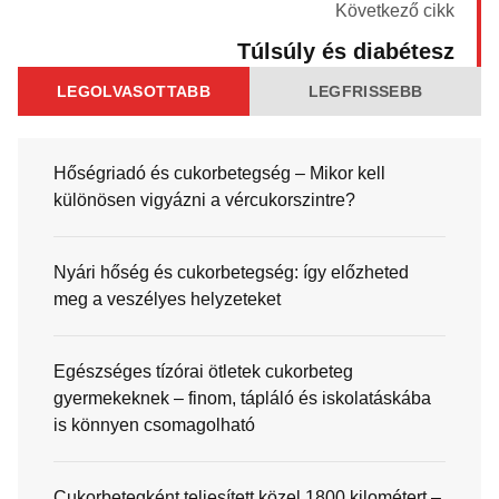
Következő cikk
Túlsúly és diabétesz
LEGOLVASOTTABB
LEGFRISSEBB
Hőségriadó és cukorbetegség – Mikor kell
különösen vigyázni a vércukorszintre?
Nyári hőség és cukorbetegség: így előzheted
meg a veszélyes helyzeteket
Egészséges tízórai ötletek cukorbeteg
gyermekeknek – finom, tápláló és iskolatáskába
is könnyen csomagolható
Cukorbetegként teljesített közel 1800 kilométert –