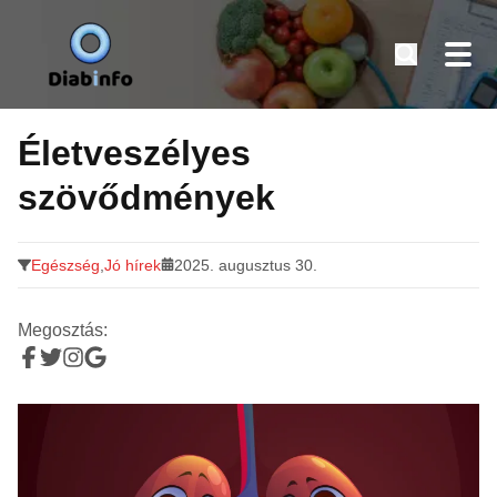
Diabinfo.hu – Információk cukorbetegeknek
Tovább
a
Életveszélyes
tartalomra
szövődmények
Egészség
,
Jó hírek
2025. augusztus 30.
Megosztás: