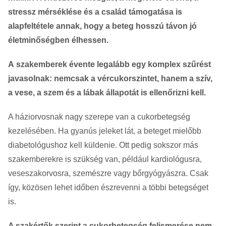
stressz mérséklése és a család támogatása is
alapfeltétele annak, hogy a beteg hosszú távon jó
életminőségben élhessen.
A szakemberek évente legalább egy komplex szűrést
javasolnak: nemcsak a vércukorszintet, hanem a szív,
a vese, a szem és a lábak állapotát is ellenőrizni kell.
A háziorvosnak nagy szerepe van a cukorbetegség
kezelésében. Ha gyanús jeleket lát, a beteget mielőbb
diabetológushoz kell küldenie. Ott pedig sokszor más
szakemberekre is szükség van, például kardiológusra,
veseszakorvosra, szemészre vagy bőrgyógyászra. Csak
így, közösen lehet időben észrevenni a többi betegséget
is.
A szakértők szerint a cukorbetegség felismerése nem