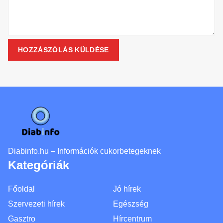
Diabinfo.hu – Információk cukorbetegeknek
Kategóriák
Főoldal
Jó hírek
Szervezeti hírek
Egészség
Gasztro
Hírcentrum