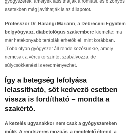
gyógyszerek, amelyek lassíthatják a romlást, és bizonyos
esetekben még javíthatják is az állapotot.
Professzor Dr. Harangi Mariann, a Debreceni Egyetem
belgyógyász, diabetológus szakembere
kiemelte: ma
már hatékonyabb terápiák érhetők el, mint korábban.
„Több olyan gyógyszer áll rendelkezésünkre, amely
nemcsak a vércukorszintet szabályozza, de
súlycsökkenést is eredményezhet.
Így a betegség lefolyása
lelassítható, sőt kedvező esetben
vissza is fordítható – mondta a
szakértő.
A kezelés ugyanakkor nem csak a gyógyszereken
múlik. A rendszeres mozgás, a megfelelő étrend, a