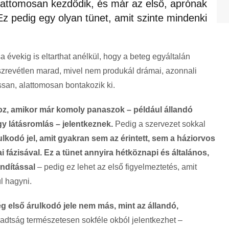
lattomosan kezdődik, és már az első, aprónak
 Ez pedig egy olyan tünet, amit szinte mindenki
 évekig is eltarthat anélkül, hogy a beteg egyáltalán
észrevétlen marad, mivel nem produkál drámai, azonnali
ssan, alattomosan bontakozik ki.
oz, amikor már komoly panaszok
– p
éldául állandó
agy látásromlás
– jelentkeznek.
Pedig a szervezet sokkal
lkodó jel, amit gyakran sem az érintett, sem a háziorvos
fázisával. Ez a tünet annyira hétköznapi és általános,
ándítással
– pedig ez lehet az els
ő figyelmeztet
és, amit
l hagyni.
g els
ő
árulkodó jele nem más, mint az állandó,
radtság természetesen sokféle okból jelentkezhet
–