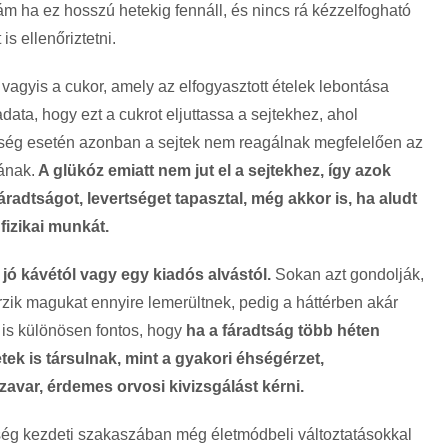
ám ha ez hosszú hetekig fennáll, és nincs rá kézzelfogható
is ellen
őriztetni.
 vagyis a cukor, amely az elfogyasztott ételek lebontása
data, hogy ezt a cukrot eljuttassa a sejtekhez, ahol
s
ég esetén azonban a sejtek nem reagálnak megfelel
ően az
iának.
A glükóz emiatt nem jut el a sejtekhez, így azok
radtságot, levertséget tapasztal, még akkor is, ha aludt
 fizikai munk
át.
 jó kávétól vagy egy kiadós alvástól.
Sokan azt gondolják,
érzik magukat ennyire lemerültnek, pedig a háttérben akár
t is különösen fontos, hogy
ha a fáradtság több héten
etek is társulnak, mint a gyakori éhségérzet,
avar, érdemes orvosi kivizsgálást kérni.
gség kezdeti szakaszában még életmódbeli változtatásokkal