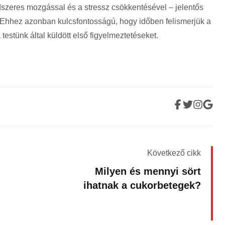
ndszeres mozgással és a stressz csökkentésével
– jelent
ős
. Ehhez azonban kulcsfontosságú, hogy id
őben felismerj
ük a
testünk által küldött els
ő figyelmeztet
éseket.
Következő cikk
Milyen és mennyi sört
ihatnak a cukorbetegek?