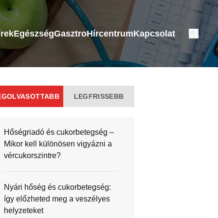
írek
Egészség
Gasztro
Hírcentrum
Kapcsolat
EGOLVASOTTABB
LEGFRISSEBB
Hőségriadó és cukorbetegség –
Mikor kell különösen vigyázni a
vércukorszintre?
Nyári hőség és cukorbetegség:
így előzheted meg a veszélyes
helyzeteket