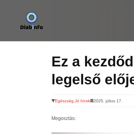
Diabinfo.hu – Információk cukorbetegeknek
Tovább
a
tartalomra
Ez a kezdő
legelső előj
Egészség
,
Jó hírek
2025. július 17.
Megosztás: