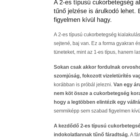
A 2-es típusú cukorbetegség a
tűnő jelzése is árulkodó lehet.
figyelmen kívül hagy.
A 2-es típusú cukorbetegség kialakulása
sejtené, baj van. Ez a forma gyakran 
tüneteket, mint az 1-es típus, hanem la
Sokan csak akkor fordulnak orvosh
szomjúság, fokozott vizeletürítés v
kor
ábban is próbál jelezni.
Van egy áru
nem köt össze a cukorbetegség korai 
hogy a legtöbben elintézik egy vállr
semmiképp sem szabad figyelmen kívü
A kezd
ődő 2-es t
ípusú cukorbetegsé
indokolatlannak t
űnő f
áradtság.
A fá