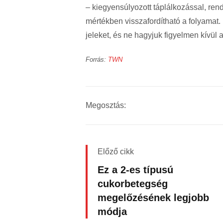
– kiegyens
úlyozott táplálkozással, re
m
értékben visszafordítható a folyamat
jeleket, és ne hagyjuk figyelmen kívül a 
Forrás:
TWN
Megosztás:
Előző cikk
Ez a 2-es típusú
cukorbetegség
megelőzésének legjobb
módja