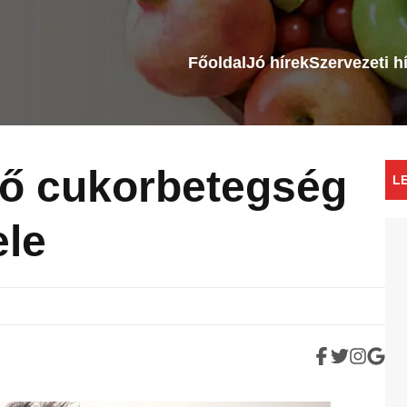
Főoldal
Jó hírek
Szervezeti h
dő cukorbetegség
L
ele