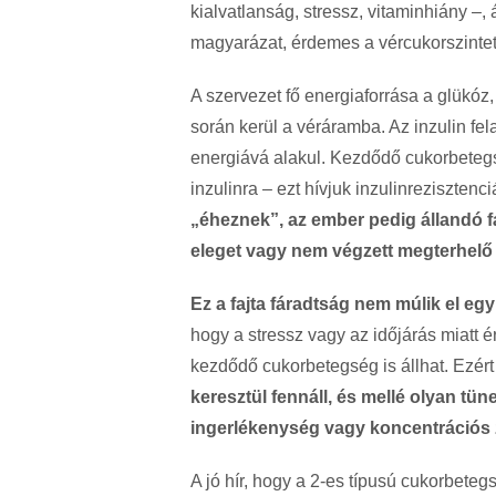
kialvatlans
ág, stressz, vitaminhiány
–,
magyarázat, érdemes a vércukorszintet 
A szervezet fő energiaforr
ása a glükóz,
során kerül a véráramba. Az inzulin fela
energiává alakul. Kezd
ődő cukorbeteg
inzulinra
– ezt h
ívjuk inzulinrezisztenc
„
éheznek”, az ember pedig állandó fá
eleget vagy nem végzett megterhel
ő
Ez a fajta fáradtság nem múlik el egy
hogy a stressz vagy az id
őj
árás miatt 
kezd
ődő cukorbetegs
ég is állhat. Ezér
keresztül fennáll, és mellé olyan tün
ingerlékenység vagy koncentrációs z
A jó hír, hogy a 2-es típusú cukorbete