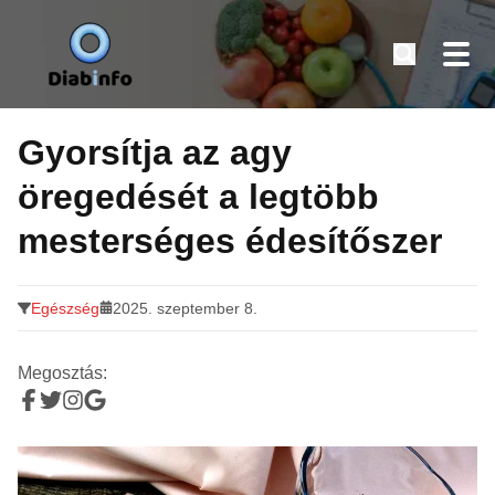
Diabinfo.hu – Információk cukorbetegeknek
Tovább
a
Gyorsítja az agy
tartalomra
öregedését a legtöbb
mesterséges édesítőszer
Egészség
2025. szeptember 8.
Megosztás: