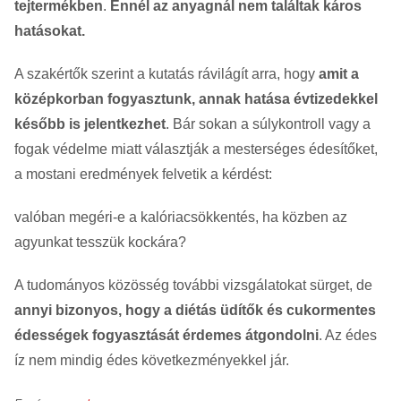
tejtermékben
.
Ennél az anyagnál nem találtak káros
hatásokat.
A szakértők szerint a kutatás rávilágít arra, hogy
amit a
középkorban fogyasztunk, annak hatása évtizedekkel
később is jelentkezhet
. Bár sokan a súlykontroll vagy a
fogak védelme miatt választják a mesterséges édesítőket,
a mostani eredmények felvetik a kérdést:
valóban megéri-e a kalóriacsökkentés, ha közben az
agyunkat tesszük kockára?
A tudományos közösség további vizsgálatokat sürget, de
annyi bizonyos, hogy a diétás üdítők és cukormentes
édességek fogyasztását érdemes átgondolni
. Az édes
íz nem mindig édes következményekkel jár.