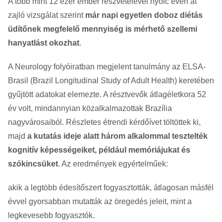
A több mint 12 ezer ember részvételével nyolc éven át
zajló vizsgálat szerint
már napi egyetlen doboz diétás
üdítőnek megfelelő mennyiség is mérhető szellemi
hanyatlást okozhat
.
A Neurology folyóiratban megjelent tanulmány az ELSA-
Brasil (Brazil Longitudinal Study of Adult Health) keretében
gyűjtött adatokat elemezte. A résztvevők átlagéletkora 52
év volt, mindannyian közalkalmazottak Brazília
nagyvárosaiból. Részletes étrendi kérdőívet töltöttek ki,
majd
a kutatás ideje alatt három alkalommal tesztelték
kognitív képességeiket, például memóriájukat és
szókincsüket
. Az eredmények egyértelműek:
akik a legtöbb édesítőszert fogyasztották, átlagosan másfél
évvel gyorsabban mutatták az öregedés jeleit, mint a
legkevesebb fogyasztók.