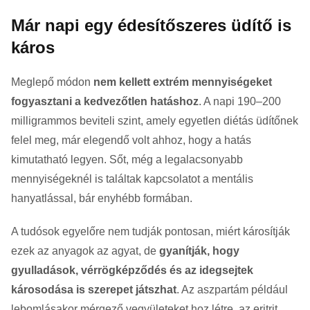
Már napi egy édesítőszeres üdítő is
káros
Meglepő módon
nem kellett extrém mennyiségeket
fogyasztani a kedvezőtlen hatáshoz
. A napi 190–200
milligrammos beviteli szint, amely egyetlen diétás üdítőnek
felel meg, már elegendő volt ahhoz, hogy a hatás
kimutatható legyen. Sőt, még a legalacsonyabb
mennyiségeknél is találtak kapcsolatot a mentális
hanyatlással, bár enyhébb formában.
A tudósok egyelőre nem tudják pontosan, miért károsítják
ezek az anyagok az agyat, de
gyanítják, hogy
gyulladások, vérrögképződés és az idegsejtek
károsodása is szerepet játszhat
. Az aszpartám például
lebomlásakor mérgező vegyületeket hoz létre, az eritrit