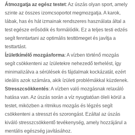
Átmozgatja az egész testet
: Az úszás olyan sport, amely
szinte az összes izomcsoportot megmozgatja. A karok,
lábak, has és hát izmainak rendszeres használata által a
test egésze erősödik és formálódik. Ez a teljes testi edzés
segít fenntartani az optimális testtömeget és javítja a
testtartást.
Ízületkímélő mozgásforma
: A vízben történő mozgás
segít csökkenteni az ízületekre nehezedő terhelést, így
minimalizálva a sérülések és fájdalmak kockázatát, ezért
ideális azok számára, akik ízületi problémákkal küzdenek.
Stresszcsökkentés
: A vízben való mozgásnak relaxáló
hatása van. Az úszás során a víz nyugtatóan öleli körül a
testet, miközben a ritmikus mozgás és légzés segít
csökkenteni a stresszt és szorongást. Ezáltal az úszás
kiváló stresszcsökkentő tevékenység, amely hozzájárul a
mentális egészség javításához.