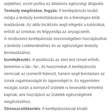
sejtekhez, ezzel javítva az általános egészségi állapotot.
Testsúly megőrzése, fogyás
: A kerékpározás kiváló
módja a testsúly kontrollálásának és a felesleges kilók
leadásának. Az aktív biciklizés segít elégetni a kalóriákat,
erősíti az izmokat, és felgyorsítja az anyagcserét.
A rendszeres kerékpározás összességében hozzájárulhat
a testsúly csökkentéséhez és az egészséges testsúly
fenntartásához.
Izomfejleszté
s: A pedálozás az alsó test izmait erősíti,
beleértve a láb-, far-, és hasizmokat. A kerékpározás
nemcsak az izomerőt fejleszti, hanem segít fenntartani az
izmok rugalmasságát és ügyességét is. Az egyenletes
mozgás során a környező ízületek is kevesebb terhelést
kapnak, ami hozzájárul az ízületek egészségének
megőrzéséhez.
Stresszcsökkentés
: A kerékpározásnak kiváló