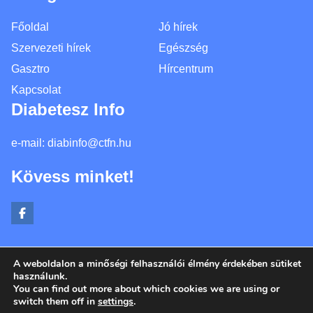
Főoldal
Jó hírek
Szervezeti hírek
Egészség
Gasztro
Hírcentrum
Kapcsolat
Diabetesz Info
e-mail:
diabinfo@ctfn.hu
Kövess minket!
A weboldalon a minőségi felhasználói élmény érdekében sütiket
Copyright © 2024 diabinfo.hu. Minden jog fenntartva.
használunk.
You can find out more about which cookies we are using or
Általános Szerződési Feltételek
switch them off in
settings
.
Adatkezelési Nyilatkozat