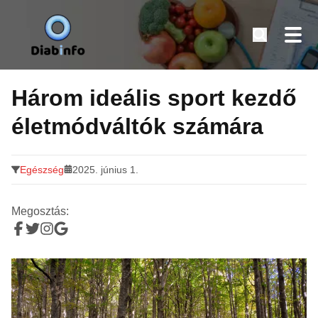
Diabinfo.hu – Információk cukorbetegeknek
Tovább
a
Három ideális sport kezdő
tartalomra
életmódváltók számára
Egészség
2025. június 1.
Megosztás: