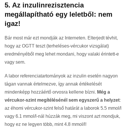
5. Az inzulinrezisztencia
megállapítható egy leletből: nem
igaz!
Bár most már ezt mondják az Interneten. Elterjedt tévhit,
hogy az OGTT teszt (terheléses-vércukor vizsgálat)
eredményéből meg lehet mondani, hogy valaki érintett-e
vagy sem.
A labor referenciatartományok az inzulin esetén nagyon
tágan vannak értelmezve, így annak értékelését
mindenképp hozzáértő orvosra kellene bízni.
Még a
vércukor-szint megítélésénél sem egyszerű a helyzet
:
az éhomi vércukor-szint felső határát a laborok 5.5 mmol/l
vagy 6.1 mmol/l-nál húzzák meg, mi viszont azt mondjuk,
hogy ez ne legyen több, mint 4.8 mmol/l!