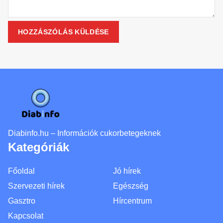
Diabinfo.hu – Információk cukorbetegeknek
Kategóriák
Főoldal
Jó hírek
Szervezeti hírek
Egészség
Gasztro
Hírcentrum
Kapcsolat