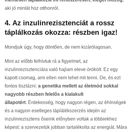
aki jó mintát hoz otthonról.
4. Az inzulinrezisztenciát a rossz
táplálkozás okozza: részben igaz!
Mondjuk úgy, hogy döntően, de nem kizárólagosan.
Mint az előbb felhívtuk rá a figyelmet, az
inzulinrezisztenciára való hajlam eleve
örökölt
. Ez egy
kapott csomag, ami ellen nem lehet mit tenni. De, és ezt
fontos tisztázni:
a genetika mellett az életmód sokkal
nagyobb részben felelős a kialakult
állapotért
. Érdekesség, hogy nagyon régen, az éhínségek
és a nagyon esetleges táplálékszerzés idején az
inzulinrezisztens őseink előnyben voltak a többiekhez
képest: a szervezetük jobban tartalékolta az energiát. Mára