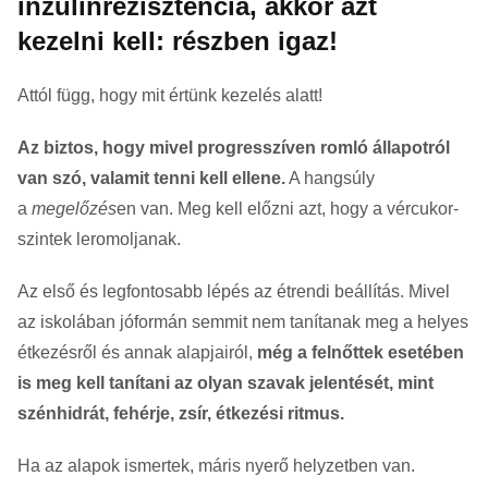
inzulinrezisztencia, akkor azt
kezelni kell: részben igaz!
Attól függ, hogy mit értünk kezelés alatt!
Az biztos, hogy mivel progresszíven romló állapotról
van szó, valamit tenni kell ellene.
A hangsúly
a
megelőzés
en van. Meg kell előzni azt, hogy a vércukor-
szintek leromoljanak.
Az első és legfontosabb lépés az étrendi beállítás. Mivel
az iskolában jóformán semmit nem tanítanak meg a helyes
étkezésről és annak alapjairól,
még a felnőttek esetében
is meg kell tanítani az olyan szavak jelentését, mint
szénhidrát, fehérje, zsír, étkezési ritmus.
Ha az alapok ismertek, máris nyerő helyzetben van.