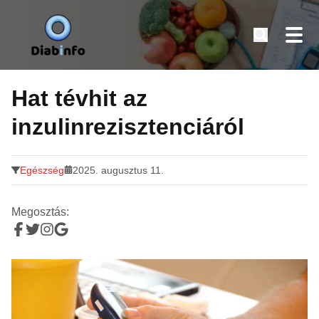
Diabinfo.hu – Információk cukorbetegeknek
Tovább
a
Hat tévhit az
tartalomra
inzulinrezisztenciáról
Egészség
2025. augusztus 11.
Megosztás: