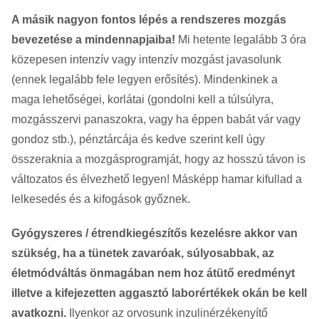
A másik nagyon fontos lépés a rendszeres mozgás
bevezetése a mindennapjaiba!
Mi hetente legalább 3 óra
közepesen intenzív vagy intenzív mozgást javasolunk
(ennek legalább fele legyen erősítés). Mindenkinek a
maga lehetőségei, korlátai (gondolni kell a túlsúlyra,
mozgásszervi panaszokra, vagy ha éppen babát vár vagy
gondoz stb.), pénztárcája és kedve szerint kell úgy
összeraknia a mozgásprogramját, hogy az hosszú távon is
változatos és élvezhető legyen! Másképp hamar kifullad a
lelkesedés és a kifogások győznek.
Gyógyszeres / étrendkiegészítős kezelésre akkor van
szükség, ha a tünetek zavaróak, súlyosabbak, az
életmódváltás önmagában nem hoz átütő eredményt
illetve a kifejezetten aggasztó laborértékek okán be kell
avatkozni.
Ilyenkor az orvosunk inzulinérzékenyítő