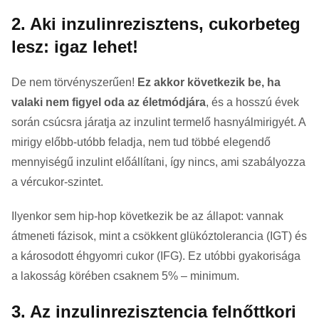
2. Aki inzulinrezisztens, cukorbeteg
lesz: igaz lehet!
De nem törvényszerűen!
Ez akkor következik be, ha
valaki nem figyel oda az életmódjára
, és a hosszú évek
során csúcsra járatja az inzulint termelő hasnyálmirigyét. A
mirigy előbb-utóbb feladja, nem tud többé elegendő
mennyiségű inzulint előállítani, így nincs, ami szabályozza
a vércukor-szintet.
Ilyenkor sem hip-hop következik be az állapot: vannak
átmeneti fázisok, mint a csökkent glükóztolerancia (IGT) és
a károsodott éhgyomri cukor (IFG). Ez utóbbi gyakorisága
a lakosság körében csaknem 5% – minimum.
3. Az inzulinrezisztencia felnőttkori