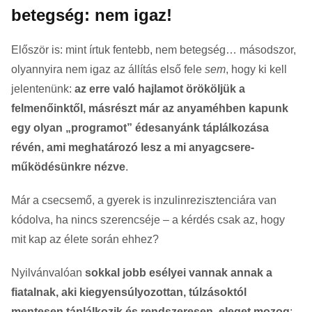
betegség: nem igaz!
Először is: mint írtuk fentebb, nem betegség… másodszor,
olyannyira nem igaz az állítás első fele
sem
, hogy ki kell
jelentenünk:
az erre való hajlamot örököljük a
felmenőinktől, másrészt már az anyaméhben kapunk
egy olyan „programot” édesanyánk táplálkozása
révén, ami meghatározó lesz a mi anyagcsere-
működésünkre nézve
.
Már a csecsemő, a gyerek is inzulinrezisztenciára van
kódolva, ha nincs szerencséje – a kérdés csak az, hogy
mit kap az élete során ehhez?
Nyilvánvalóan
sokkal jobb esélyei vannak annak a
fiatalnak, aki kiegyensúlyozottan, túlzásoktól
mentesen táplálkozik és rendszeresen, eleget mozog
;