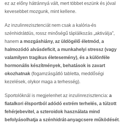
ez az előny hátránnyá vált, mert többet eszünk és jóval
kevesebbet mozgunk, mint kellene.
Az inzulinrezisztenciát nem csak a kalória-és
szénhidrátdús, rossz minőségű táplálkozás „aktiválja”,
hanem
a mozgáshiány, az üldögélő életmód, a
halmozódó alvásdeficit, a munkahelyi stressz (vagy
valamilyen tragikus életesemény), és a különféle
hormonális készítmények, behatások is zavart
okozhatnak
(fogamzásgátló tabletta, meddőségi
kezelések, olykor maga a terhesség).
Sportolóknál is megjelenhet az inzulinrezisztencia:
a
fiatalkori élsportból adódó extrém terhelés, a túlzott
fehérjebevitel, a szteroidok használata mind
befolyásolhatja a szénhidrát-anyagcsere működését
.