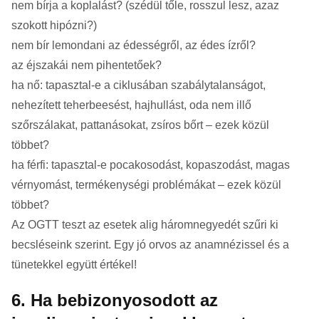
nem bírja a koplalást? (szédül tőle, rosszul lesz, azaz
szokott hipózni?)
nem bír lemondani az édességről, az édes ízről?
az éjszakái nem pihentetőek?
ha nő: tapasztal-e a ciklusában szabálytalanságot,
nehezített teherbeesést, hajhullást, oda nem illő
szőrszálakat, pattanásokat, zsíros bőrt – ezek közül
többet?
ha férfi: tapasztal-e pocakosodást, kopaszodást, magas
vérnyomást, termékenységi problémákat – ezek közül
többet?
Az OGTT teszt az esetek alig háromnegyedét szűri ki
becsléseink szerint. Egy jó orvos az anamnézissel és a
tünetekkel együtt értékel!
6. Ha bebizonyosodott az