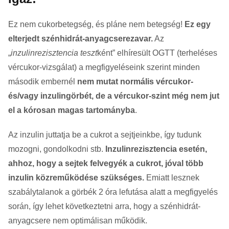
Ez nem cukorbetegség, és pláne nem betegség!
Ez egy
elterjedt szénhidrát-anyagcserezavar.
Az
„
inzulinrezisztencia teszt
ként” elhíresült OGTT (terheléses
vércukor-vizsgálat) a megfigyeléseink szerint minden
második embernél
nem mutat normális vércukor-
és/vagy inzulingörbét, de a vércukor-szint még nem jut
el a kórosan magas tartományba
.
Az inzulin juttatja be a cukrot a sejtjeinkbe, így tudunk
mozogni, gondolkodni stb.
Inzulinrezisztencia esetén,
ahhoz, hogy a sejtek felvegyék a cukrot, jóval több
inzulin közreműködése szükséges.
Emiatt lesznek
szabálytalanok a görbék 2 óra lefutása alatt a megfigyelés
során, így lehet következtetni arra, hogy a szénhidrát-
anyagcsere nem optimálisan működik.