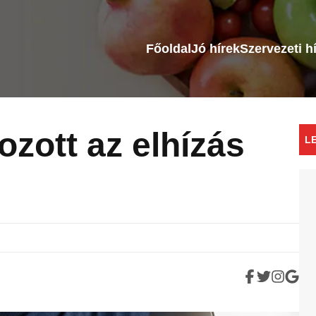
Főoldal
Jó hírek
Szervezeti h
ozott az elhízás
L
?