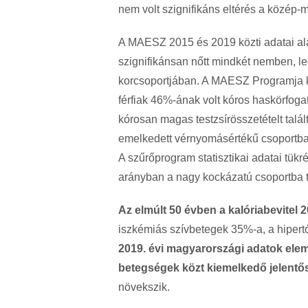
nem volt szignifikáns eltérés a közép-
A MAESZ 2015 és 2019 közti adatai ala
szignifikánsan nőtt mindkét nemben, l
korcsoportjában. A MAESZ Programja k
férfiak 46%-ának volt kóros haskörfo
kórosan magas testzsírösszetételt tal
emelkedett vérnyomásértékű csoportba
A szűrőprogram statisztikai adatai tükr
arányban a nagy kockázatú csoportba t
Az elmúlt 50 évben a kalóriabevitel 2
iszkémiás szívbetegek 35%-a, a hiper
2019. évi magyarországi adatok elem
betegségek közt kiemelkedő jelentős
növekszik.