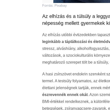
Forrás: Pixabay
Az elhízás és a túlsúly a leggy
népesség mellett gyermekek kö
Az elhízás utóbbi évtizedekben tapaszta
leginkább a táplálkozási és életmód
stressz, alváshiány, alkoholfogyasztás
változások, a szociokulturális környeze
meghatározó szerepet tölt be a túlsúl
A hasi zsírszövet endokrin szervként 
termel. A testsúly folyamatos, az életk
élettani jelenségnek tartják, ennek mér
észrevennék ennek okát
. Azon személ
BMI-értékkel rendelkeznek, a különféle
betegségek, zsíranyagcsere-zavarok, 