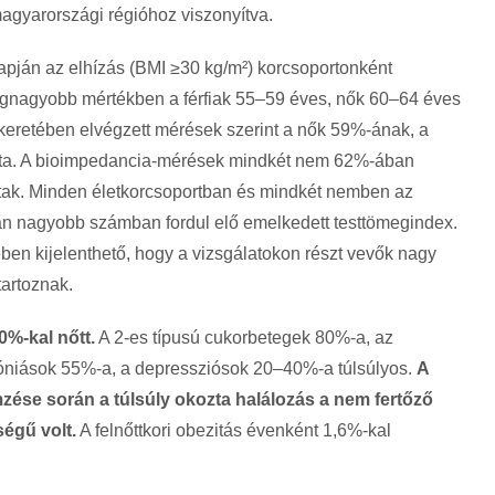
magyarországi régióhoz viszonyítva.
pján az elhízás (BMI ≥30 kg/m²) korcsoportonként
egnagyobb mértékben a férfiak 55–59 éves, nők 60–64 éves
eretében elvégzett mérések szerint a nők 59%-ának, a
gata. A bioimpedancia-mérések mindkét nem 62%-ában
áltak. Minden életkorcsoportban és mindkét nemben az
n nagyobb számban fordul elő emelkedett testtömegindex.
ében kijelenthető, hogy a vizsgálatokon részt vevők nagy
artoznak.
0%-kal nőtt.
A 2-es típusú cukorbetegek 80%-a, az
tóniások 55%-a, a depressziósok 20–40%-a túlsúlyos.
A
zése során a túlsúly okozta halálozás a nem fertőző
égű volt.
A felnőttkori obezitás évenként 1,6%-kal