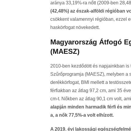
aránya 33,19%-ra nőtt (2009-ben 28,
(42,48%) az észak-alföldi régióban v
csökkent valamennyi régióban, ezzel eg
haskörfogat növekedett.
Magyarország Átfogó E
(MAESZ)
2010-ben kezdődött és napjainkban is
Szűrőprogramja (MAESZ), melyben a szű
derékkörfogat, BMI mellett a testössze
férfiakban az átlag 97,2 cm, ami 35 éve
cm-t. Nőkben az átlag 90,1 cm volt, ami 
alapján minden harmadik férfi és mind
a, a nők 77,5%-a volt elhízott.
A 2019. évi lakossági egészségfelmé