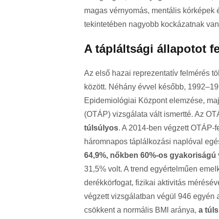
magas vérnyomás, mentális kórképek 
tekintetében nagyobb kockázatnak van
A tápláltsági állapotot
Az első hazai reprezentatív felmérés t
között. Néhány évvel később, 1992–199
Epidemiológiai Központ elemzése, maj
(OTÁP) vizsgálata vált ismertté. Az OT
túlsúlyos
. A 2014-ben végzett OTÁP-f
háromnapos táplálkozási naplóval egészü
64,9%, nőkben 60%-os gyakoriságú 
31,5% volt. A trend egyértelműen emel
derékkörfogat, fizikai aktivitás mérésé
végzett vizsgálatban végül 946 egyén 
csökkent a normális BMI aránya,
a túl