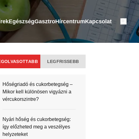
írek
Egészség
Gasztro
Hírcentrum
Kapcsolat
EGOLVASOTTABB
LEGFRISSEBB
Hőségriadó és cukorbetegség –
Mikor kell különösen vigyázni a
vércukorszintre?
Nyári hőség és cukorbetegség:
így előzheted meg a veszélyes
helyzeteket