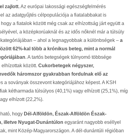
 zajlott.
Az európai lakossági egészségfelmérés
gel az adatgyűjtés célpopulációja a fiatalabbakat is
, hogy a fiatalok között még csak az elhízottság járt együtt a
lyével, a középkorúaknál és az idős nőknél már a túlsúly
k kategóriájában – ahol a legnagyobbak a különbségek –
a
 között 62%-kal több a krónikus beteg, mint a normál
egóriájában
. A tartós betegségek túlnyomó többsége
elhízottak között.
Cukorbetegek négyszer,
edők háromszor gyakrabban fordulnak elő az
és a soványak összevont kategóriájához képest. A KSH
fiak kétharmada túlsúlyos (40,1%) vagy elhízott (25,1%), míg
agy elhízott (22,2%).
dható, hogy
Dél-Alföldön, Észak-Alföldön Észak-
 illetve Nyugat-Dunántúlon
egyaránt nagyobb eséllyel
ottak, mint Közép-Magyarországon. A dél-dunántúli régióban