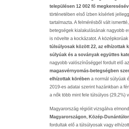
településen 12 002 fő megkeresésével
történetében első ízben kísérleti jelleg
tartalmazta. A felmérésből vált ismertté
betegségek kialakulásának nagyobb esé
is növelte a kockázatot. A középkorúa
túlsúlyosak között 22, az elhízottak
súlyúak és a soványak együttes kat
nagyobb valószínűséggel fordult elő az 
magasvérnyomás-betegségben szenv
elhízottak körében
a normál súlyúak 
2019-es adatai szerint hazánkban a fér
a nők több mint fele túlsúlyos (29,2%) v
Magyarország régióit vizsgálva elmon
Magyarországon, Közép-Dunántúlon,
fordultak elő a túlsúlyosak vagy elhíz