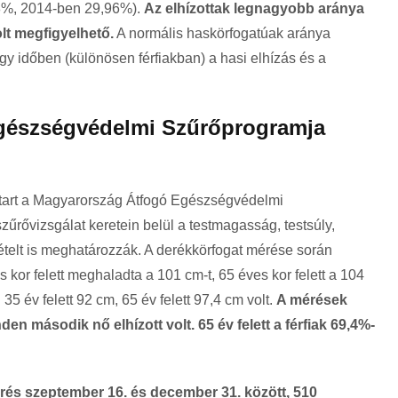
48%, 2014-ben 29,96%).
Az elhízottak legnagyobb aránya
olt megfigyelhető.
A normális haskörfogatúak aránya
y időben (különösen férfiakban) a hasi elhízás és a
gészségvédelmi Szűrőprogramja
 tart a Magyarország Átfogó Egészségvédelmi
rővizsgálat keretein belül a testmagasság, testsúly,
tételt is meghatározzák. A derékkörfogat mérése során
s kor felett meghaladta a 101 cm-t, 65 éves kor felett a 104
35 év felett 92 cm, 65 év felett 97,4 cm volt.
A mérések
en második nő elhízott volt. 65 év felett a férfiak 69,4%-
rés szeptember 16. és december 31. között, 510