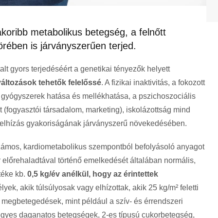
akoribb metabolikus betegség, a felnőtt
rében is járványszerűen terjed.
lt gyors terjedéséért a genetikai tényezők helyett
változások tehetők felelőssé
. A fizikai inaktivitás, a fokozott
, gyógyszerek hatása és mellékhatása, a pszichoszociális
t (fogyasztói társadalom, marketing), iskolázottság mind
y, elhízás gyakoriságának járványszerű növekedésében.
számos, kardiometabolikus szempontból befolyásoló anyagot
or előrehaladtával történő emelkedését általában normális,
téke kb.
0,5 kg/év anélkül, hogy az érintettek
yek, akik túlsúlyosak vagy elhízottak, akik 25 kg/m² feletti
 megbetegedések, mint például a szív- és érrendszeri
egyes daganatos betegségek, 2-es típusú cukorbetegség,