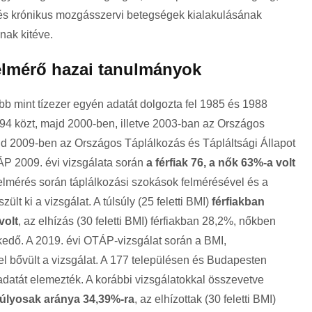
és krónikus mozgásszervi betegségek kialakulásának
nak kitéve.
 felmérő hazai tanulmányok
öbb mint tízezer egyén adatát dolgozta fel 1985 és 1988
4 közt, majd 2000-ben, illetve 2003-ban az Országos
d 2009-ben az Országos Táplálkozás és Tápláltsági Állapot
ÁP 2009. évi vizsgálata során
a férfiak 76, a nők 63%-a volt
elmérés során táplálkozási szokások felmérésével és a
lt ki a vizsgálat. A túlsúly (25 feletti BMI)
férfiakban
volt
, az elhízás (30 feletti BMI) férfiakban 28,2%, nőkben
kedő. A 2019. évi OTÁP-vizsgálat során a BMI,
vel bővült a vizsgálat. A 177 településen és Budapesten
adatát elemezték. A korábbi vizsgálatokkal összevetve
súlyosak aránya 34,39%-ra
, az elhízottak (30 feletti BMI)