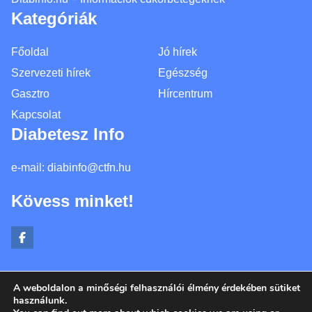
Kategóriák
Főoldal
Jó hírek
Szervezeti hírek
Egészség
Gasztro
Hírcentrum
Kapcsolat
Diabetesz Info
e-mail:
diabinfo@ctfn.hu
Kövess minket!
A weboldalon a minőségi felhasználói élmény érdekében sütiket
Copyright © 2024 diabinfo.hu. Minden jog fenntartva.
használunk.