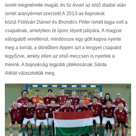
ismét megmérette magát, és tíz évvel az első diadal után
ismét aranyérmet szerzett! A 2013-as bajnokok
közül
Földvári Dániel
és
Brondics Péter
ismét tagja volt a
csapatnak, amelyben öt újonc lépett pályára. A magyar
válogatott veretlenül, mindössze egy gólt kapva nyerte
meg a tornát, a döntőben éppen azt a lengyel csapatot
legyőzve, amely ellen az első meccsen is nyertek a
mieink. A bajnokság legjobb játékosának
Sánta
Attilát
választották meg.