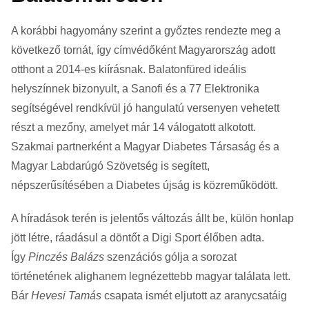
A korábbi hagyomány szerint a győztes rendezte meg a
következő tornát, így címvédőként Magyarország adott
otthont a 2014-es kiírásnak. Balatonfüred ideális
helyszínnek bizonyult, a Sanofi és a 77 Elektronika
segítségével rendkívül jó hangulatú versenyen vehetett
részt a mezőny, amelyet már 14 válogatott alkotott.
Szakmai partnerként a Magyar Diabetes Társaság és a
Magyar Labdarúgó Szövetség is segített,
népszerűsítésében a Diabetes újság is közreműködött.
A híradások terén is jelentős változás állt be, külön honlap
jött létre, ráadásul a döntőt a Digi Sport élőben adta.
Így
Pinczés Balázs
szenzációs gólja a sorozat
történetének alighanem legnézettebb magyar találata lett.
Bár
Hevesi Tamás
csapata ismét eljutott az aranycsatáig