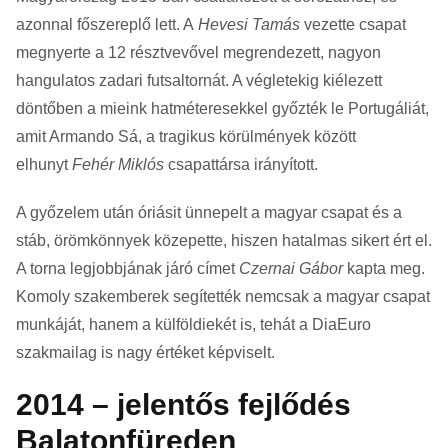
azonnal főszereplő lett. A
Hevesi Tamás
vezette csapat
megnyerte a 12 résztvevővel megrendezett, nagyon
hangulatos zadari futsaltornát. A végletekig kiélezett
döntőben a mieink hatméteresekkel győzték le Portugáliát,
amit Armando Sá, a tragikus körülmények között
elhunyt
Fehér Miklós
csapattársa irányított.
A győzelem után óriásit ünnepelt a magyar csapat és a
stáb, örömkönnyek közepette, hiszen hatalmas sikert ért el.
A torna legjobbjának járó címet
Czernai Gábor
kapta meg.
Komoly szakemberek segítették nemcsak a magyar csapat
munkáját, hanem a külföldiekét is, tehát a DiaEuro
szakmailag is nagy értéket képviselt.
2014 – jelentős fejlődés
Balatonfüreden