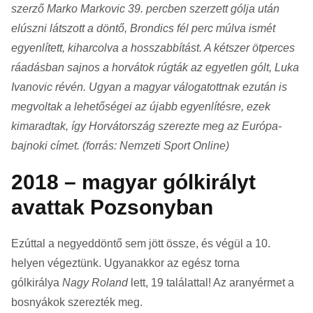
szerző Marko Markovic 39. percben szerzett gólja után
elúszni látszott a döntő, Brondics fél perc múlva ismét
egyenlített, kiharcolva a hosszabbítást. A kétszer ötperces
ráadásban sajnos a horvátok rúgták az egyetlen gólt, Luka
Ivanovic révén. Ugyan a magyar válogatottnak ezután is
megvoltak a lehetőségei az újabb egyenlítésre, ezek
kimaradtak, így Horvátország szerezte meg az Európa-
bajnoki címet. (forrás: Nemzeti Sport Online)
2018 – magyar gólkirályt
avattak Pozsonyban
Ezúttal a negyeddöntő sem jött össze, és végül a 10.
helyen végeztünk. Ugyanakkor az egész torna
gólkirálya
Nagy Roland
lett, 19 találattal! Az aranyérmet a
bosnyákok szerezték meg.