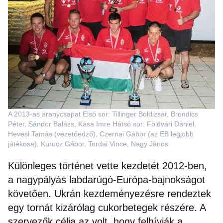
A 2013-as aranycsapat Első sor: Tillinger Boldizsár, Brondics
Péter, Sándor Balázs, Kása Imre Hátsó sor: Földvári Dániel,
Hevesi Tamás (vezetőedző), Czernai Gábor (az EB legjobb
játékosa), Kurucz Gábor, Tordai Vince, Nagy János
Különleges történet vette kezdetét 2012-ben,
a nagypályás labdarúgó-Európa-bajnokságot
követően. Ukrán kezdeményezésre rendeztek
egy tornát kizárólag cukorbetegek részére. A
szervezők célja az volt, hogy felhívják a