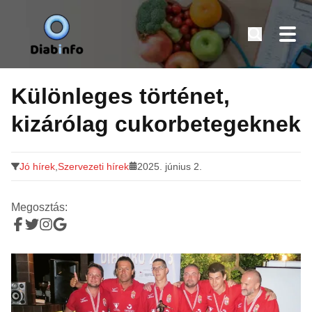
Diabinfo.hu – Információk cukorbetegeknek
Tovább
a
Különleges történet,
tartalomra
kizárólag cukorbetegeknek
Jó hírek
,
Szervezeti hírek
2025. június 2.
Megosztás: