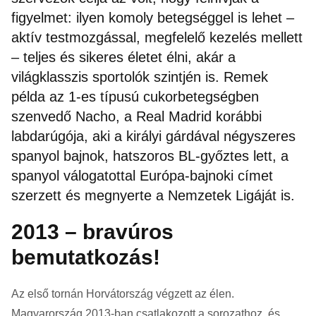
figyelmet: ilyen komoly betegséggel is lehet –
aktív testmozgással, megfelelő kezelés mellett
– teljes és sikeres életet élni, akár a
világklasszis sportolók szintjén is. Remek
példa az 1-es típusú cukorbetegségben
szenvedő Nacho, a Real Madrid korábbi
labdarúgója, aki a királyi gárdával négyszeres
spanyol bajnok, hatszoros BL-győztes lett, a
spanyol válogatottal Európa-bajnoki címet
szerzett és megnyerte a Nemzetek Ligáját is.
2013 – bravúros
bemutatkozás!
Az első tornán Horvátország végzett az élen.
Magyarország 2013-ban csatlakozott a sorozathoz, és