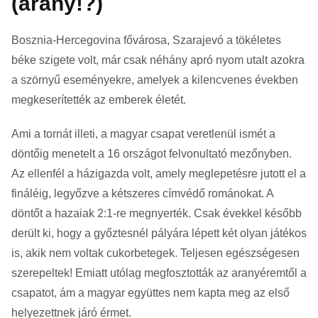
(arany!?)
Bosznia-Hercegovina fővárosa, Szarajevó a tökéletes
béke szigete volt, már csak néhány apró nyom utalt azokra
a szörnyű eseményekre, amelyek a kilencvenes években
megkeserítették az emberek életét.
Ami a tornát illeti, a magyar csapat veretlenül ismét a
döntőig menetelt a 16 országot felvonultató mezőnyben.
Az ellenfél a házigazda volt, amely meglepetésre jutott el a
fináléig, legyőzve a kétszeres címvédő románokat. A
döntőt a hazaiak 2:1-re megnyerték. Csak évekkel később
derült ki, hogy a győztesnél pályára lépett két olyan játékos
is, akik nem voltak cukorbetegek. Teljesen egészségesen
szerepeltek! Emiatt utólag megfosztották az aranyéremtől a
csapatot, ám a magyar együttes nem kapta meg az első
helyezettnek járó érmet.