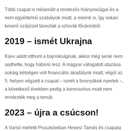
Több csapat is reklamált a rendezés hiányosságai és a
nem egyértelmű szabályok miatt, a mieink is, így sokan
keserű szájízzel távoztak a szlovák fővárosból.
2019 – ismét Ukrajna
Kijev adott otthont a bajnokságnak, akkor még senki nem
sejthette, hogy háború lesz. A magyar válogatott utazása
sokáig kétséges volt financiális akadályok miatt, végül az
5. helyen végzett a csapat – ismét a bosnyákok nyertek –,
a következő években pedig a koronavírus miatt nem
rendezték meg a tornát.
2023 – újra a csúcson!
A Varsó melletti Pruszkówban
Hevesi Tamás
és csapata