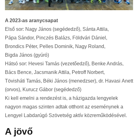
A 2023-as aranycsapat
Első sor: Nagy János (segédedző), Sánta Attila,
Pápa Sándor, Pinczés Balázs, Földvári Dániel,
Brondics Péter, Pelles Dominik, Nagy Roland,
Bigda János (gyúró)
Hátsó sor: Hevesi Tamás (vezetőedző), Benke András,
Bács Bence, Jacsmanik Attila, Petroff Norbert,
Tövisháti Tamás, Béki János (menedzser), dr. Havasi Anett
(orvos), Kurucz Gábor (segédedző)
Ki kell emelni a rendezést is, a házigazda lengyelek
nagyon magas szinten adtak otthont az eseménynek a
Lengyel Labdarúgó Szövetség aktív közreműködésével.
A jövő