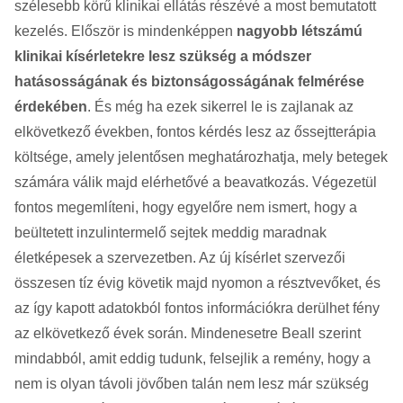
szélesebb körű klinikai ellátás részévé a most bemutatott
kezelés. Először is mindenképpen
nagyobb létszámú
klinikai kísérletekre lesz szükség a módszer
hatásosságának és biztonságosságának felmérése
érdekében
. És még ha ezek sikerrel le is zajlanak az
elkövetkező években, fontos kérdés lesz az őssejtterápia
költsége, amely jelentősen meghatározhatja, mely betegek
számára válik majd elérhetővé a beavatkozás. Végezetül
fontos megemlíteni, hogy egyelőre nem ismert, hogy a
beültetett inzulintermelő sejtek meddig maradnak
életképesek a szervezetben. Az új kísérlet szervezői
összesen tíz évig követik majd nyomon a résztvevőket, és
az így kapott adatokból fontos információkra derülhet fény
az elkövetkező évek során. Mindenesetre Beall szerint
mindabból, amit eddig tudunk, felsejlik a remény, hogy a
nem is olyan távoli jövőben talán nem lesz már szükség