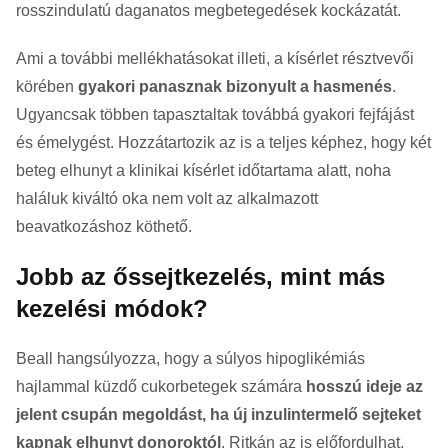
rosszindulatú daganatos megbetegedések kockázatát.
Ami a további mellékhatásokat illeti, a kísérlet résztvevői
körében
gyakori panasznak bizonyult a hasmenés
.
Ugyancsak többen tapasztaltak továbbá gyakori fejfájást
és émelygést. Hozzátartozik az is a teljes képhez, hogy két
beteg elhunyt a klinikai kísérlet időtartama alatt, noha
haláluk kiváltó oka nem volt az alkalmazott
beavatkozáshoz köthető.
Jobb az őssejtkezelés, mint más
kezelési módok?
Beall hangsúlyozza, hogy a súlyos hipoglikémiás
hajlammal küzdő cukorbetegek számára
hosszú ideje az
jelent csupán megoldást, ha új inzulintermelő sejteket
kapnak elhunyt donoroktól
. Ritkán az is előfordulhat,