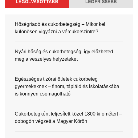
LEGOLVASOTTABB
LEGFRISSEBB
Hőségriadó és cukorbetegség – Mikor kell
különösen vigyázni a vércukorszintre?
Nyári hőség és cukorbetegség: így előzheted
meg a veszélyes helyzeteket
Egészséges tízórai ötletek cukorbeteg
gyermekeknek – finom, tápláló és iskolatáskába
is könnyen csomagolható
Cukorbetegként teljesített közel 1800 kilométert –
dobogón végzett a Magyar Körön