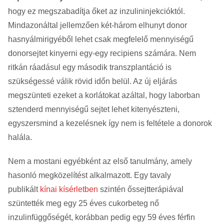
hogy ez megszabadítja őket az inzulininjekcióktól.
Mindazonáltal jellemzően két-három elhunyt donor
hasnyálmirigyéből lehet csak megfelelő mennyiségű
donorsejtet kinyerni egy-egy recipiens számára. Nem
ritkán ráadásul egy második transzplantáció is
szükségessé válik rövid időn belül. Az új eljárás
megszünteti ezeket a korlátokat azáltal, hogy laborban
sztenderd mennyiségű sejtet lehet kitenyészteni,
egyszersmind a kezelésnek így nem is feltétele a donorok
halála.
Nem a mostani egyébként az első tanulmány, amely
hasonló megközelítést alkalmazott. Egy tavaly
publikált
kínai kísérletben
szintén őssejtterápiával
szüntették meg egy 25 éves cukorbeteg nő
inzulinfüggőségét, korábban pedig egy 59 éves férfin