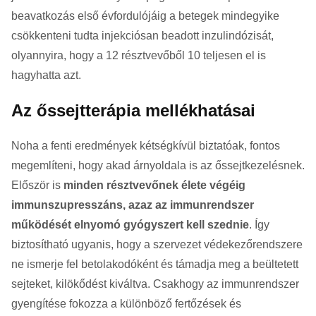
beavatkozás első évfordulójáig a betegek mindegyike
csökkenteni tudta injekciósan beadott inzulindózisát,
olyannyira, hogy a 12 résztvevőből 10 teljesen el is
hagyhatta azt.
Az őssejtterápia mellékhatásai
Noha a fenti eredmények kétségkívül biztatóak, fontos
megemlíteni, hogy akad árnyoldala is az őssejtkezelésnek.
Először is
minden résztvevőnek élete végéig
immunszupresszáns, azaz az immunrendszer
működését elnyomó gyógyszert kell szednie
. Így
biztosítható ugyanis, hogy a szervezet védekezőrendszere
ne ismerje fel betolakodóként és támadja meg a beültetett
sejteket, kilökődést kiváltva. Csakhogy az immunrendszer
gyengítése fokozza a különböző fertőzések és