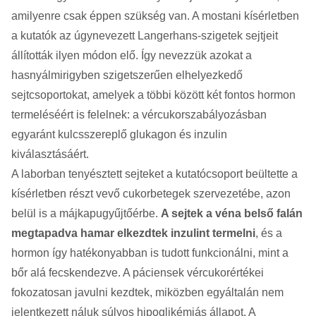
amilyenre csak éppen szükség van. A mostani kísérletben
a kutatók az úgynevezett Langerhans-szigetek sejtjeit
állították ilyen módon elő. Így nevezzük azokat a
hasnyálmirigyben szigetszerűen elhelyezkedő
sejtcsoportokat, amelyek a többi között két fontos hormon
termeléséért is felelnek: a vércukorszabályozásban
egyaránt kulcsszereplő glukagon és inzulin
kiválasztásáért.
A laborban tenyésztett sejteket a kutatócsoport beültette a
kísérletben részt vevő cukorbetegek szervezetébe, azon
belül is a májkapugyűjtőérbe.
A sejtek a véna belső falán
megtapadva hamar elkezdtek inzulint termelni
, és a
hormon így hatékonyabban is tudott funkcionálni, mint a
bőr alá fecskendezve. A páciensek vércukorértékei
fokozatosan javulni kezdtek, miközben egyáltalán nem
jelentkezett náluk súlyos hipoglikémiás állapot. A