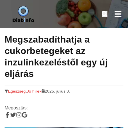
Diabinfo.hu – Információk cukorbetegeknek
Tovább
a
Megszabadíthatja a
tartalomra
cukorbetegeket az
inzulinkezeléstől egy új
eljárás
Egészség
,
Jó hírek
2025. július 3.
Megosztás: