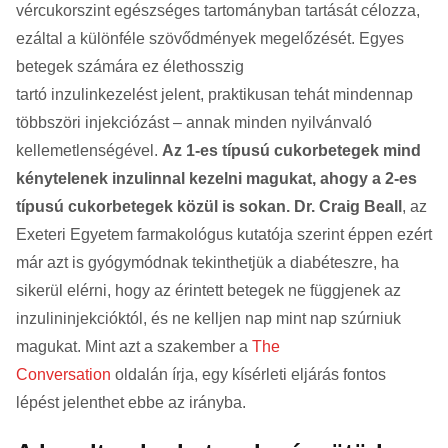
vércukorszint egészséges tartományban tartását célozza,
ezáltal a különféle szövődmények megelőzését. Egyes
betegek számára ez élethosszig
tartó inzulinkezelést jelent, praktikusan tehát mindennap
többszöri injekciózást – annak minden nyilvánvaló
kellemetlenségével.
Az 1-es típusú cukorbetegek mind
kénytelenek inzulinnal kezelni magukat, ahogy a 2-es
típusú cukorbetegek közül is sokan.
Dr. Craig Beall
, az
Exeteri Egyetem farmakológus kutatója szerint éppen ezért
már azt is gyógymódnak tekinthetjük a diabéteszre, ha
sikerül elérni, hogy az érintett betegek ne függjenek az
inzulininjekcióktól, és ne kelljen nap mint nap szúrniuk
magukat. Mint azt a szakember a
The
Conversation
oldalán írja, egy kísérleti eljárás fontos
lépést jelenthet ebbe az irányba.