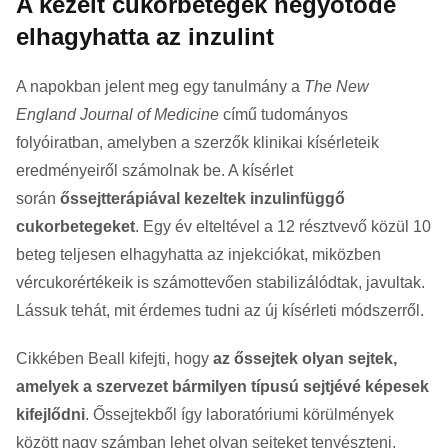
A kezelt cukorbetegek négyötöde
elhagyhatta az inzulint
A napokban jelent meg egy tanulmány a
The New
England Journal of Medicine
című tudományos
folyóiratban, amelyben a szerzők klinikai kísérleteik
eredményeiről számolnak be. A kísérlet
során
őssejtterápiával kezeltek inzulinfüggő
cukorbetegeket
. Egy év elteltével a 12 résztvevő közül 10
beteg teljesen elhagyhatta az injekciókat, miközben
vércukorértékeik is számottevően stabilizálódtak, javultak.
Lássuk tehát, mit érdemes tudni az új kísérleti módszerről.
Cikkében Beall kifejti, hogy
az őssejtek olyan sejtek,
amelyek a szervezet bármilyen típusú sejtjévé képesek
kifejlődni
. Őssejtekből így laboratóriumi körülmények
között nagy számban lehet olyan sejteket tenyészteni,