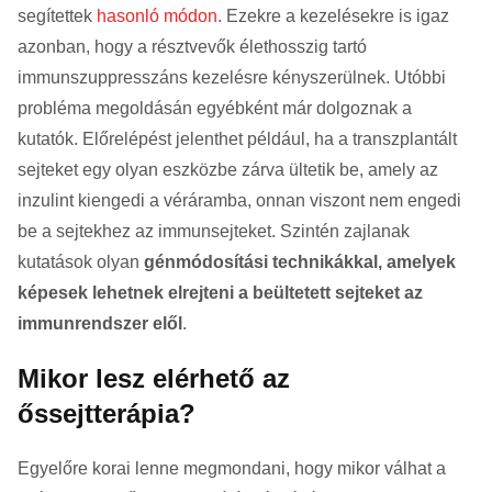
segítettek
hasonló módon
. Ezekre a kezelésekre is igaz
azonban, hogy a résztvevők élethosszig tartó
immunszuppresszáns kezelésre kényszerülnek. Utóbbi
probléma megoldásán egyébként már dolgoznak a
kutatók. Előrelépést jelenthet például, ha a transzplantált
sejteket egy olyan eszközbe zárva ültetik be, amely az
inzulint kiengedi a véráramba, onnan viszont nem engedi
be a sejtekhez az immunsejteket. Szintén zajlanak
kutatások olyan
génmódosítási technikákkal, amelyek
képesek lehetnek elrejteni a beültetett sejteket az
immunrendszer elől
.
Mikor lesz elérhető az
őssejtterápia?
Egyelőre korai lenne megmondani, hogy mikor válhat a