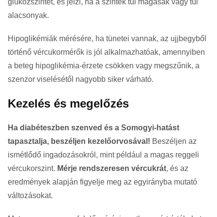
glükózszintet, és jelzi, ha a szintek túl magasak vagy túl
alacsonyak.
Hipoglikémiák mérésére, ha tünetei vannak, az ujjbegyből
történő vércukormérők is jól alkalmazhatóak, amennyiben
a beteg hipoglikémia-érzete csökken vagy megszűnik, a
szenzor viselésétől nagyobb siker várható.
Kezelés és megelőzés
Ha diabéteszben szenved és a Somogyi-hatást
tapasztalja, beszéljen kezelőorvosával!
Beszéljen az
ismétlődő ingadozásokról, mint például a magas reggeli
vércukorszint.
Mérje rendszeresen vércukrát
, és az
eredmények alapján figyelje meg az egyirányba mutató
változásokat.