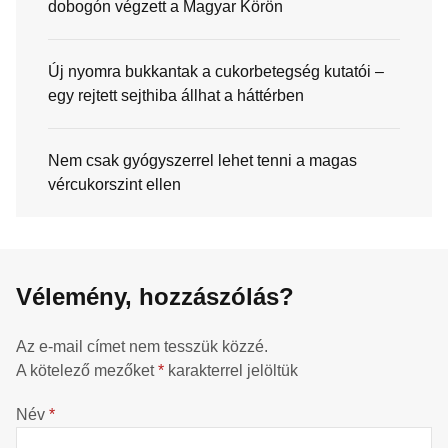
dobogón végzett a Magyar Körön
Új nyomra bukkantak a cukorbetegség kutatói –
egy rejtett sejthiba állhat a háttérben
Nem csak gyógyszerrel lehet tenni a magas
vércukorszint ellen
Vélemény, hozzászólás?
Az e-mail címet nem tesszük közzé.
A kötelező mezőket
*
karakterrel jelöltük
Név
*