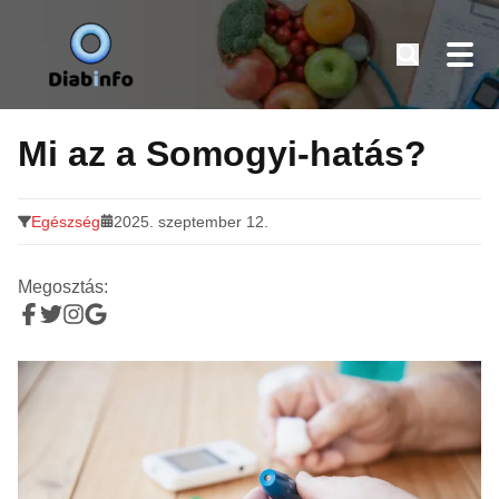
Diabinfo.hu – Információk cukorbetegeknek
Tovább
a
Mi az a Somogyi-hatás?
tartalomra
Egészség
2025. szeptember 12.
Megosztás: