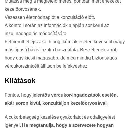
Mutassa meg a megfelelő mérési pontban mért értékeket
kezelőorvosának.
Vezessen életmódnaplót a konzultáció előtt.
A kontroll során az információk alapján sor kerül az
inzulinadagolás módosítására.
Felmerülhet éjszakai hipoglikémiák esetén kevesebb vagy
más típusú bázis inzulin használata. Beszéljenek arról,
hogy egy kicsit magasabb, de még mindig biztonságos
vércukorszintcélt állítson be lefekvéshez.
Kilátások
Fontos, hogy
jelentős vércukor-ingadozások esetén,
akár soron kívül, konzultáljon kezelőorvosával
.
A cukorbetegség kezelése gyakorlatot és odafigyelést
igényel.
Ha megtanulja, hogy a szervezete hogyan