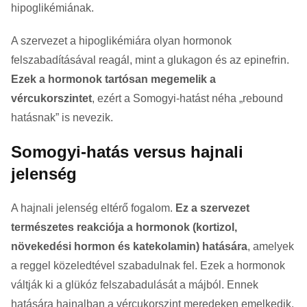
hipoglikémiának.
A szervezet a hipoglikémiára olyan hormonok
felszabadításával reagál, mint a glukagon és az epinefrin.
Ezek a hormonok tartósan megemelik a
vércukorszintet
, ezért a Somogyi-hatást néha „rebound
hatásnak” is nevezik.
Somogyi-hatás versus hajnali
jelenség
A hajnali jelenség eltérő fogalom.
Ez a szervezet
természetes reakciója a hormonok (kortizol,
növekedési hormon és katekolamin) hatására
, amelyek
a reggel közeledtével szabadulnak fel. Ezek a hormonok
váltják ki a glükóz felszabadulását a májból. Ennek
hatására hajnalban a vércukorszint meredeken emelkedik.