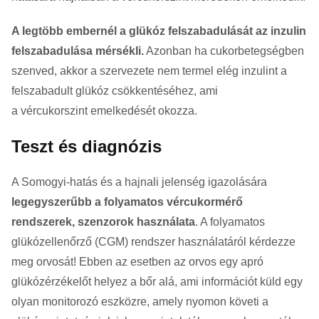
A legtöbb embernél a glükóz felszabadulását az inzulin
felszabadulása mérsékli.
Azonban ha cukorbetegségben
szenved, akkor a szervezete nem termel elég inzulint a
felszabadult glükóz csökkentéséhez, ami
a vércukorszint emelkedését okozza.
Teszt és diagnózis
A Somogyi-hatás és a hajnali jelenség igazolására
legegyszerűbb a folyamatos vércukormérő
rendszerek, szenzorok használata
. A folyamatos
glükózellenőrző (CGM) rendszer használatáról kérdezze
meg orvosát! Ebben az esetben az orvos egy apró
glükózérzékelőt helyez a bőr alá, ami információt küld egy
olyan monitorozó eszközre, amely nyomon követi a