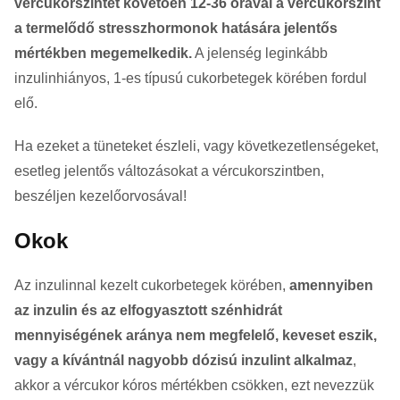
vércukorszintet követően 12-36 órával a vércukorszint
a termelődő stresszhormonok hatására jelentős
mértékben megemelkedik.
A jelenség leginkább
inzulinhiányos, 1-es típusú cukorbetegek körében fordul
elő.
Ha ezeket a tüneteket észleli, vagy következetlenségeket,
esetleg jelentős változásokat a vércukorszintben,
beszéljen kezelőorvosával!
Okok
Az inzulinnal kezelt cukorbetegek körében,
amennyiben
az inzulin és az elfogyasztott szénhidrát
mennyiségének aránya nem megfelelő, keveset eszik,
vagy a kívántnál nagyobb dózisú inzulint alkalmaz
,
akkor a vércukor kóros mértékben csökken, ezt nevezzük