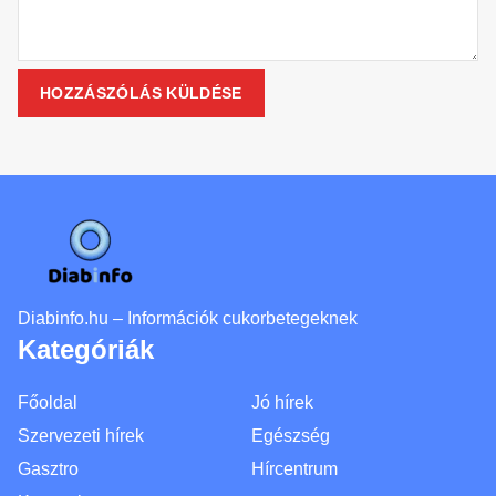
Diabinfo.hu – Információk cukorbetegeknek
Kategóriák
Főoldal
Jó hírek
Szervezeti hírek
Egészség
Gasztro
Hírcentrum