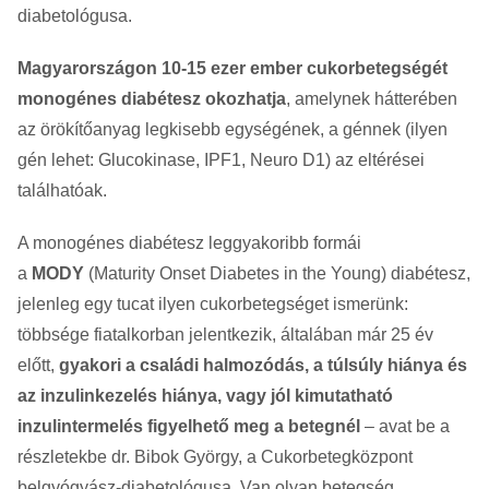
diabetológusa.
Magyarországon 10-15 ezer ember cukorbetegségét
monogénes diabétesz okozhatja
, amelynek hátterében
az örökítőanyag legkisebb egységének, a génnek (ilyen
gén lehet: Glucokinase, IPF1, Neuro D1) az eltérései
találhatóak.
A monogénes diabétesz leggyakoribb formái
a
MODY
(Maturity Onset Diabetes in the Young) diabétesz,
jelenleg egy tucat ilyen cukorbetegséget ismerünk:
többsége fiatalkorban jelentkezik, általában már 25 év
előtt,
gyakori a családi halmozódás, a túlsúly hiánya és
az inzulinkezelés hiánya, vagy jól kimutatható
inzulintermelés figyelhető meg a betegnél
– avat be a
részletekbe dr. Bibok György, a Cukorbetegközpont
belgyógyász-diabetológusa. Van olyan betegség,