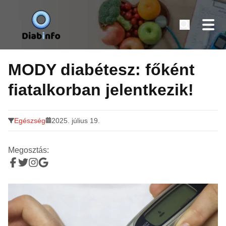
Diabinfo.hu – Információk cukorbetegeknek
Tovább
a
MODY diabétesz: főként
tartalomra
fiatalkorban jelentkezik!
Egészség
2025. július 19.
Megosztás: