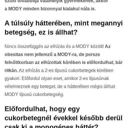
szülő továbbítja valamelyik gyermekének, akkor
a MODY minden bizonnyal kialakul nála is.
A túlsúly hátterében, mint megannyi
betegség, ez is állhat?
Nincs összefüggés az elhízás és a MODY között!
Az
obesitas nem jellemző a MODY-ra, de persze
felnőttkorban az elhízottak körében is előfordulhat, bár
ritkán.
Az elhízás a 2-es típusú cukorbetegek körében
gyakori. Előfordul olyan eset, amikor 2-es típusúnak
vélelmeznek egy beteget, de a hátterében mégis állhat
MODY típusú cukorbetegség.
Előfordulhat, hogy egy
cukorbetegnél évekkel később derül
csak ki a monogénes háttér?