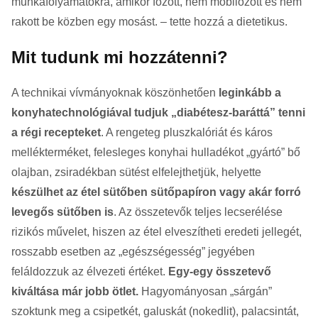
munkafolyamatokra, amikor főzött, nem mobilozott és nem
rakott be közben egy mosást. – tette hozzá a dietetikus.
Mit tudunk mi hozzátenni?
A technikai vívmányoknak köszönhetően
leginkább a
konyhatechnológiával tudjuk „diabétesz-baráttá” tenni
a régi recepteket
. A rengeteg pluszkalóriát és káros
mellékterméket, felesleges konyhai hulladékot „gyártó” bő
olajban, zsiradékban sütést elfelejthetjük, helyette
készülhet az étel sütőben sütőpapíron vagy akár forró
levegős sütőben is
. Az összetevők teljes lecserélése
rizikós művelet, hiszen az étel elveszítheti eredeti jellegét,
rosszabb esetben az „egészségesség” jegyében
feláldozzuk az élvezeti értéket.
Egy-egy összetevő
kiváltása már jobb ötlet.
Hagyományosan „sárgán”
szoktunk meg a csipetkét, galuskát (nokedlit), palacsintát,