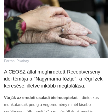
Forrás: Pixabay
A CEOSZ által meghirdetett Receptverseny
idei témája a "Nagymama főztje", a régi ízek
keresése, illetve inkább megtalálása.
Várják az eredeti családi ételrecepteket
– dietetikus
munkatársaik pedig a végeredmény minél kisebb
sérülésével „áthangolják” a mai és általunk most is