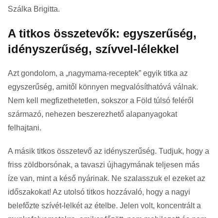
Szálka Brigitta.
A titkos összetevők: egyszerűség,
idényszerűség, szívvel-lélekkel
Azt gondolom, a „nagymama-receptek” egyik titka az
egyszerűség, amitől könnyen megvalósíthatóvá válnak.
Nem kell megfizethetetlen, sokszor a Föld túlsó feléről
származó, nehezen beszerezhető alapanyagokat
felhajtani.
A másik titkos összetevő az idényszerűség. Tudjuk, hogy a
friss zöldborsónak, a tavaszi újhagymának teljesen más
íze van, mint a késő nyárinak. Ne szalasszuk el ezeket az
időszakokat! Az utolsó titkos hozzávaló, hogy a nagyi
belefőzte szívét-lelkét az ételbe. Jelen volt, koncentrált a