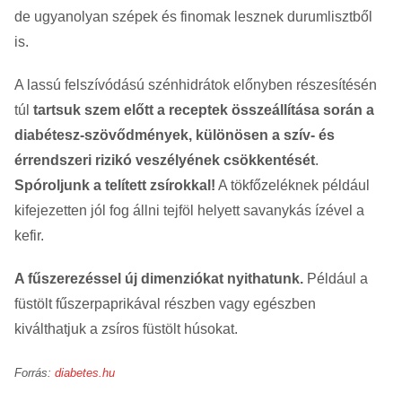
de ugyanolyan szépek és finomak lesznek durumlisztből
is.
A lassú felszívódású szénhidrátok előnyben részesítésén
túl
tartsuk szem előtt a receptek összeállítása során a
diabétesz-szövődmények, különösen a szív- és
érrendszeri rizikó veszélyének csökkentését
.
Spóroljunk a telített zsírokkal!
A tökfőzeléknek például
kifejezetten jól fog állni tejföl helyett savanykás ízével a
kefir.
A fűszerezéssel új dimenziókat nyithatunk.
Például a
füstölt fűszerpaprikával részben vagy egészben
kiválthatjuk a zsíros füstölt húsokat.
Forrás:
diabetes.hu