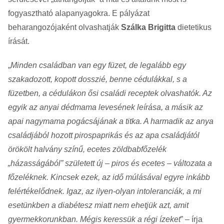
fogyasztható alapanyagokra. E pályázat
beharangozójaként olvashatják
Szálka Brigitta
dietetikus
írását.
„
Minden családban van egy füzet, de legalább egy
szakadozott, kopott dosszié, benne cédulákkal, s a
füzetben, a cédulákon ősi családi receptek olvashatók. Az
egyik az anyai dédmama levesének leírása, a másik az
apai nagymama pogácsájának a titka. A harmadik az anya
családjából hozott pirospaprikás és az apa családjától
örökölt halvány színű, ecetes zöldbabfőzelék
„házasságából” született új – piros és ecetes – változata a
főzeléknek. Kincsek ezek, az idő múlásával egyre inkább
felértékelődnek. Igaz, az ilyen-olyan intoleranciák, a mi
esetünkben a diabétesz miatt nem ehetjük azt, amit
gyermekkorunkban. Mégis keressük a régi ízeket
” – írja