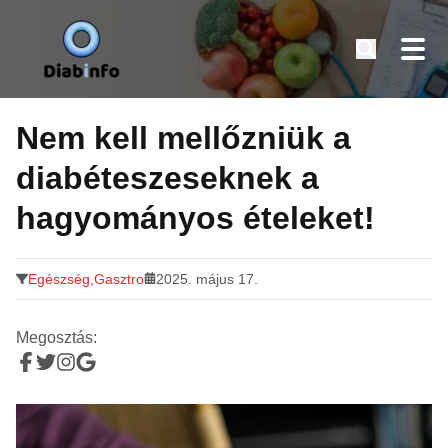
Diabinfo.hu – Információk cukorbetegeknek
Tovább
a
Nem kell mellőzniük a
tartalomra
diabéteszeseknek a
hagyományos ételeket!
Egészség
,
Gasztro
2025. május 17.
Megosztás: