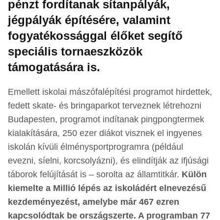
pénzt fordítanak sítanpályák,
jégpályák építésére, valamint
fogyatékossággal élőket segítő
speciális tornaeszközök
támogatására is.
Emellett iskolai mászófalépítési programot hirdettek,
fedett skate- és bringaparkot terveznek létrehozni
Budapesten, programot indítanak pingpongtermek
kialakítására, 250 ezer diákot visznek el ingyenes
iskolán kívüli élménysportprogramra (például
evezni, síelni, korcsolyázni), és elindítják az ifjúsági
táborok felújítását is – sorolta az államtitkár.
Külön
kiemelte a Millió lépés az iskoládért elnevezésű
kezdeményezést, amelybe már 467 ezren
kapcsolódtak be országszerte. A programban 77