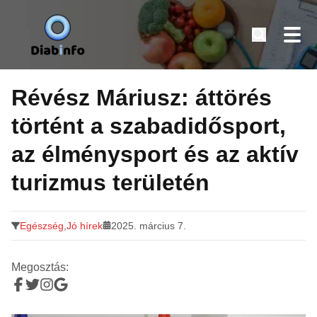
Diabinfo.hu – Információk cukorbetegeknek
Tovább
a
Révész Máriusz: áttörés
tartalomra
történt a szabadidősport,
az élménysport és az aktív
turizmus területén
Egészség
,
Jó hírek
2025. március 7.
Megosztás: