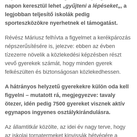
napon keresztül lehet „
gyűjteni a lépéseket
„, a
legjobban teljesítő iskolák pedig
sporteszközökre nyerhetnek el támogatást.
Révész Máriusz felhívta a figyelmet a kerékpározás
népszerűsítésére is, jelezve: ebben az évben
tízezerre növelik a közlekedési képzésben részt
vevő gyerekek számát, hogy minden gyerek
felkészülten és biztonságosan közlekedhessen.
A hátrányos helyzetű gyerekekre külön oda kell
figyelni – mutatott rá, megjegyezve: tavaly
ötezer, idén pedig 7500 gyereket visznek aktív
egynapos ingyenes osztálykirándulásra.
Az államtitkár közölte, az idei év nagy terve, hogy
az iskolai tornatermeket kinyissák hétvégére a