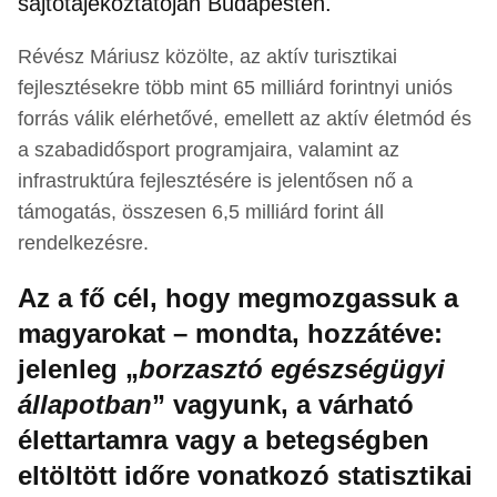
sajtótájékoztatóján Budapesten.
Révész Máriusz közölte, az aktív turisztikai
fejlesztésekre több mint 65 milliárd forintnyi uniós
forrás válik elérhetővé, emellett az aktív életmód és
a szabadidősport programjaira, valamint az
infrastruktúra fejlesztésére is jelentősen nő a
támogatás, összesen 6,5 milliárd forint áll
rendelkezésre.
Az a fő cél, hogy megmozgassuk a
magyarokat – mondta, hozzátéve:
jelenleg „
borzasztó egészségügyi
állapotban
” vagyunk, a várható
élettartamra vagy a betegségben
eltöltött időre vonatkozó statisztikai