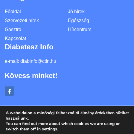
Főoldal
Jó hírek
Szervezeti hírek
Egészség
Gasztro
Hírcentrum
Kapcsolat
Diabetesz Info
e-mail:
diabinfo@ctfn.hu
Kövess minket!
A weboldalon a minőségi felhasználói élmény érdekében sütiket
Copyright © 2024 diabinfo.hu. Minden jog fenntartva.
használunk.
You can find out more about which cookies we are using or
Általános Szerződési Feltételek
switch them off in
settings
.
Adatkezelési Nyilatkozat