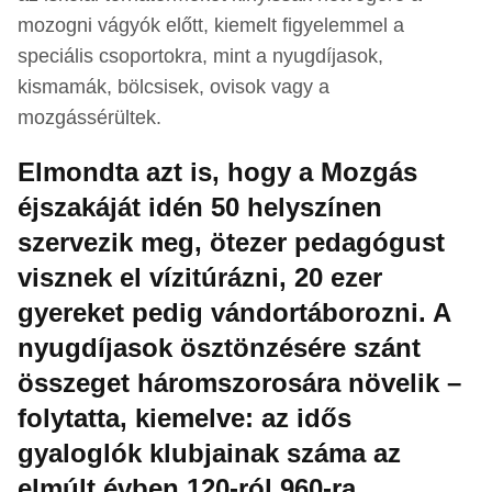
mozogni vágyók előtt, kiemelt figyelemmel a
speciális csoportokra, mint a nyugdíjasok,
kismamák, bölcsisek, ovisok vagy a
mozgássérültek.
Elmondta azt is, hogy a Mozgás
éjszakáját idén 50 helyszínen
szervezik meg, ötezer pedagógust
visznek el vízitúrázni, 20 ezer
gyereket pedig vándortáborozni. A
nyugdíjasok ösztönzésére szánt
összeget háromszorosára növelik –
folytatta, kiemelve: az idős
gyaloglók klubjainak száma az
elmúlt évben 120-ról 960-ra