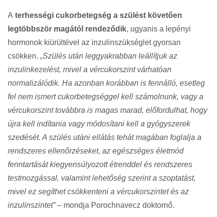
A
terhességi cukorbetegség a szülést követően
legtöbbször magától rendeződik
, ugyanis a lepényi
hormonok kiürültével az inzulinszükséglet gyorsan
csökken.
„Szülés után leggyakrabban leállítjuk az
inzulinkezelést, mivel a vércukorszint várhatóan
normalizálódik. Ha azonban korábban is fennálló, esetleg
fel nem ismert cukorbetegséggel kell számolnunk, vagy a
vércukorszint továbbra is magas marad, előfordulhat, hogy
újra kell indítania vagy módosítani kell a gyógyszerek
szedését. A szülés utáni ellátás tehát magában foglalja a
rendszeres ellenőrzéseket, az egészséges életmód
fenntartását kiegyensúlyozott étrenddel és rendszeres
testmozgással, valamint lehetőség szerint a szoptatást,
mivel ez segíthet csökkenteni a vércukorszintet és az
inzulinszintet”
– mondja Porochnavecz doktornő.