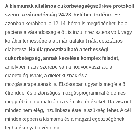
A kismamák általános cukorbetegségszűrése protokoll
szerint a várandósság 24-28. hetében történik.
Ez
azonban korábban, a 12-14. héten is megtörténhet, ha a
páciens a várandósság előtt is inzulinrezisztens volt, vagy
korábbi terhessége alatt már kialakult nála gesztációs
diabétesz.
Ha diagnosztizálható a terhességi
cukorbetegség, annak kezelése komplex feladat
,
amelyben nagy szerepe van a nőgyógyásznak, a
diabetológusnak, a dietetikusnak és a
mozgásterapeutának is. Elsősorban ugyanis megfelelő
étrenddel és biztonságos mozgásprogrammal érdemes
megpróbálni normalizálni a vércukorértékeket. Ha viszont
mindez nem elég, inzulinkezelésre is szükség lehet. A cél
mindenképpen a kismama és a magzat egészségének
leghatékonyabb védelme.