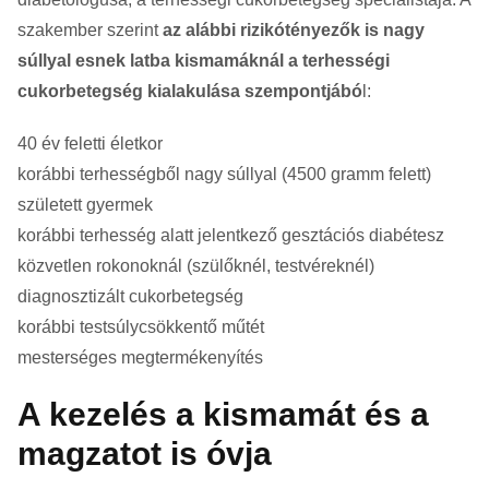
szakember szerint
az alábbi rizikótényezők is nagy
súllyal esnek latba kismamáknál a terhességi
cukorbetegség kialakulása szempontjábó
l:
40 év feletti életkor
korábbi terhességből nagy súllyal (4500 gramm felett)
született gyermek
korábbi terhesség alatt jelentkező gesztációs diabétesz
közvetlen rokonoknál (szülőknél, testvéreknél)
diagnosztizált cukorbetegség
korábbi testsúlycsökkentő műtét
mesterséges megtermékenyítés
A kezelés a kismamát és a
magzatot is óvja