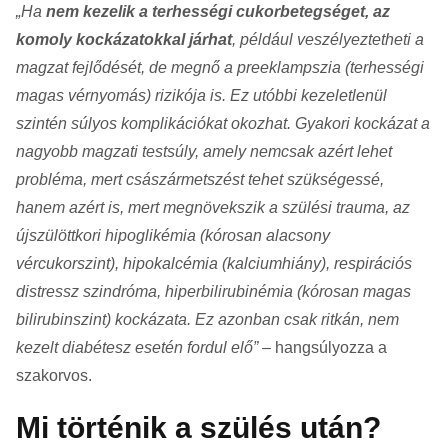
„Ha
nem kezelik a terhességi cukorbetegséget, az
komoly kockázatokkal járhat
, például veszélyeztetheti a
magzat fejlődését, de megnő a preeklampszia (terhességi
magas vérnyomás) rizikója is. Ez utóbbi kezeletlenül
szintén súlyos komplikációkat okozhat. Gyakori kockázat a
nagyobb magzati testsúly, amely nemcsak azért lehet
probléma, mert császármetszést tehet szükségessé,
hanem azért is, mert megnövekszik a szülési trauma, az
újszülöttkori hipoglikémia (kórosan alacsony
vércukorszint), hipokalcémia (kalciumhiány), respirációs
distressz szindróma, hiperbilirubinémia (kórosan magas
bilirubinszint) kockázata. Ez azonban csak ritkán, nem
kezelt diabétesz esetén fordul elő”
– hangsúlyozza a
szakorvos.
Mi történik a szülés után?