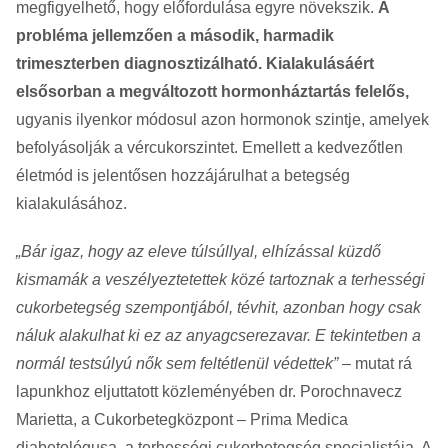
megfigyelhető, hogy előfordulása egyre növekszik.
A
probléma jellemzően a második, harmadik
trimeszterben diagnosztizálható. Kialakulásáért
elsősorban a megváltozott hormonháztartás felelős,
ugyanis ilyenkor módosul azon hormonok szintje, amelyek
befolyásolják a vércukorszintet. Emellett a kedvezőtlen
életmód is jelentősen hozzájárulhat a betegség
kialakulásához.
„Bár igaz, hogy az eleve túlsúllyal, elhízással küzdő
kismamák a veszélyeztetettek közé tartoznak a terhességi
cukorbetegség szempontjából, tévhit, azonban hogy csak
náluk alakulhat ki ez az anyagcserezavar. E tekintetben a
normál testsúlyú nők sem feltétlenül védettek”
– mutat rá
lapunkhoz eljuttatott közleményében dr. Porochnavecz
Marietta, a Cukorbetegközpont – Prima Medica
diabetológusa, a terhességi cukorbetegség specialistája. A