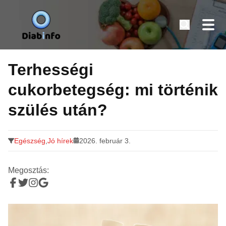
Diabinfo.hu – Információk cukorbetegeknek
Tovább
a
Terhességi
tartalomra
cukorbetegség: mi történik
szülés után?
Egészség
,
Jó hírek
2026. február 3.
Megosztás: